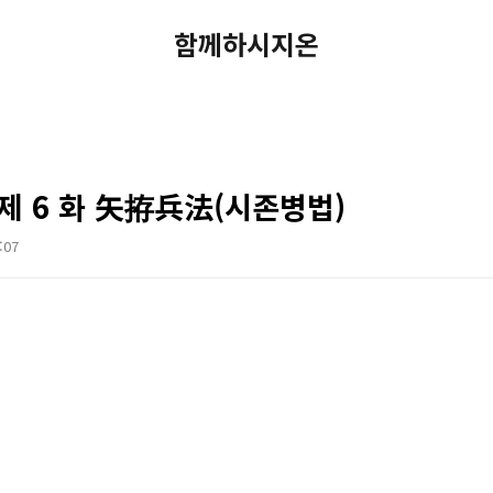
함께하시지온
: 제 6 화 矢拵兵法(시존병법)
:07