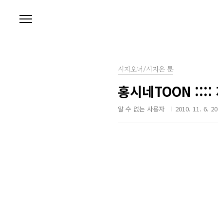
본문 바로가기
시지오너/시지온 툰
홍시네TOON :::
알 수 없는 사용자
2010. 11. 6. 20