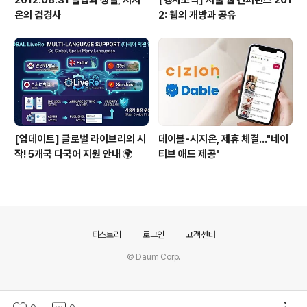
2012.08.31 졸업과 생일, 시지
[행사소식] 서울 웹 컨퍼런스 201
온의 겹경사
2: 웹의 개방과 공유
[업데이트] 글로벌 라이브리의 시
데이블-시지온, 제휴 체결…"네이
작! 5개국 다국어 지원 안내 🌍
티브 애드 제공"
의안내
티스토리
로그인
고객센터
© Daum Corp.