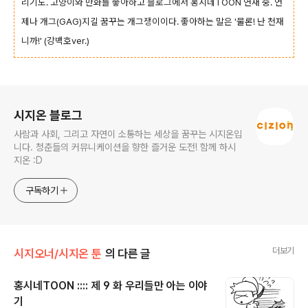
리기도. 고양이와 만화를 좋아하고 블로그에서 홍시네TOON 연재 중. 언
제나 개그(GAG)지길 꿈꾸는 개그쟁이이다. 좋아하는 말은 '물론! 난 천재
니까!' (강백호ver.)
로그 정보
시지온 블로그
사람과 사회, 그리고 자연이 소통하는 세상을 꿈꾸는 시지온입
니다. 청춘들의 커뮤니케이션을 향한 즐거운 도전! 함께 하시
지온 :D
구독하기
더보기
시지오너/시지온 툰
의 다른 글
홍시네TOON :::: 제 9 화 우리들만 아는 이야
기