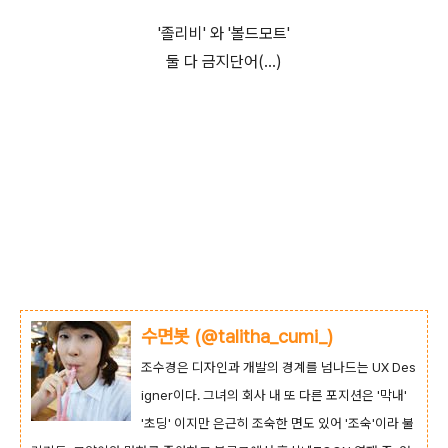
'졸리비' 와 '볼드모트'
둘 다 금지단어(...)
수면봇 (@talitha_cumi_)
조수경은 디자인과 개발의 경계를 넘나드는 UX Des
igner이다. 그녀의 회사 내 또 다른 포지션은 '막내'
'초딩' 이지만 은근히 조숙한 면도 있어 '조숙'이라 불