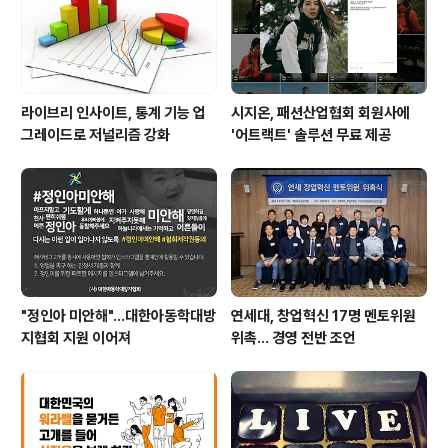
이시나요? 줄줄이 달리고 있는 오토바이들이 ㅋㅋ신호는
폼으로 있는..
라이브리 인사이트, 통계 기능 업
시지온, 패션산업협회 회원사에
그레이드로 저널리즘 강화
'어트랙트' 솔루션 무료 제공
"정인아 미안해"...대한아동학대방
연세대, 창업혁신 17명 멘토위원
지협회 지원 이어져
위촉… 경영 전반 조언