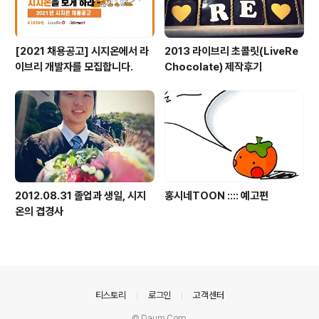
[2021 채용공고] 시지온에서 라
2013 라이브리 초콜릿(LiveRe
이브리 개발자를 모집합니다.
Chocolate) 제작후기
2012.08.31 졸업과 생일, 시지
홍시네TOON :::: 예고편
온의 겹경사
의안내
티스토리
로그인
고객센터
© Daum Corp.