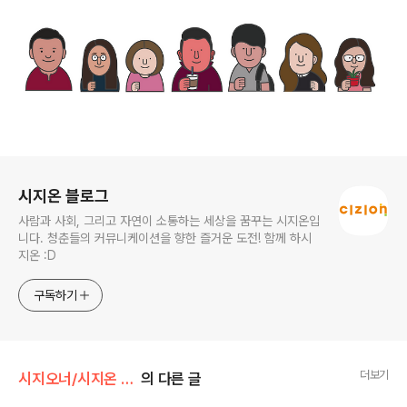
로그 정보
시지온 블로그
사람과 사회, 그리고 자연이 소통하는 세상을 꿈꾸는 시지온입
니다. 청춘들의 커뮤니케이션을 향한 즐거운 도전! 함께 하시
지온 :D
구독하기
더보기
시지오너/시지온 아카이브
의 다른 글