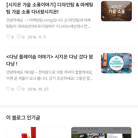
[시지온 가을 소풍이야기] 디자인팀 & 마케팅
팀 가을 소풍 다녀왔시지온!
글 내용
안녕하세요 ~ ! 마케팅팀 ming입니다 :)디자인팀과 마케
팅팀이 아라모던아트뮤지엄에서 '미스터브레인워시전'이
한다는 소식을 듣고!운 좋게 좋은 날씨에 가을 소풍을 다녀
0
0
2016. 11. 7.
왔습니다 !꺅 오전 근무를 마치고고픈 배를 부여잡고, 홍대
에서 그렇게 유명하다는 '토끼정'에서 점심을 먹기로 !!! 예
쑤 ~!메뉴판을 받자마자 주문한 음식들이 쏟아져 나왔습니
<다낭 플레이숍 이야기> 시지온 다낭 갔다 왔
다 >_
다낭 !
글 내용
안녕하세요 여러분 ~ 찬바람으로 아침 저녁이 쌀쌀하네요,
이젠 곧 겨울이 오나 봅니다. 감기 조심하세요! 그동안 잘
지내셨죠? ㅎㅎ 여름이 가고 가을이 찾아올 무렵,시지오너
0
0
2016. 10. 27.
들은 다시 여름을 찾아 베트남 '다낭'으로 3박 5일 플레이
숍을 다녀왔습니다 :) 3박 5일을 어떻게 즐기고 왔을지 궁
금하시죠? 지금부터 '다낭' 플레이숍 이야기 시작하겠습니
다 ! 아침 일찍 인천 공항에서 만나기로 했는데요 ~ 큰 사건
없이 모두 모여 주어 감사합니다 ~~이제 출봐알 합시다 !
이 블로그 인기글
약 4시간 반 비행 후 베트남 다낭에 도착했습니다! 다낭은
체감온도 39도의 뜨겁고 습한 날씨였는데요 (후..하..)먼저
짐을 풀기 위해 픽업 차량을 타고 첫 번째 숙소로 이동! 보