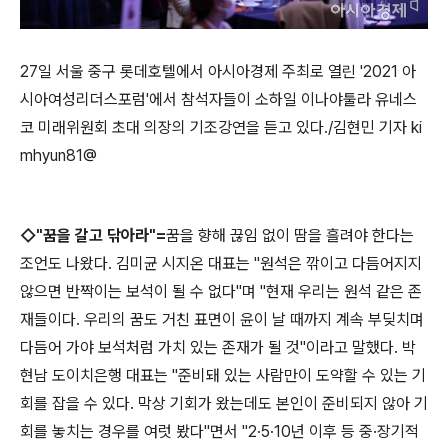
27일 서울 중구 롯데호텔에서 아시아경제 주최로 열린 '2021 아
시아여성리더스포럼'에서 참석자들이 소하일 이나야툴라 유네스
코 미래위원회 초대 의장의 기조강연을 듣고 있다./김현민 기자 ki
mhyun81@
◇"꿈을 갈고 닦아라"=
꿈을 향해 끊임 없이 땀을 흘려야 한다는
조언도 나왔다. 김미균 시지온 대표는 "원석은 깎이고 다듬어지지
않으면 반짝이는 보석이 될 수 없다"며 "현재 우리는 원석 같은 존
재들이다. 우리의 꿈도 거친 표면이 윤이 날 때까지 계속 부딪치며
다듬어 가야 보석처럼 가치 있는 존재가 될 것"이라고 말했다. 박
현남 도이치은행 대표는 "준비돼 있는 사람만이 도약할 수 있는 기
회를 잡을 수 있다. 막상 기회가 왔는데도 본인이 준비되지 않아 기
회를 놓치는 경우를 여럿 봤다"면서 "2·5·10년 이후 등 중·장기적