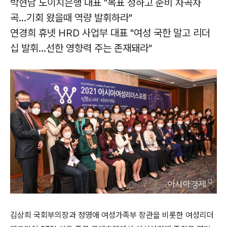
박현남 도이치은행 대표 "목표 정하고 준비 차곡차
곡...기회 왔을때 역량 발휘하라"
연경희 휴넷 HRD 사업부 대표 "여성 국한 말고 리더
십 발휘...선한 영향력 주는 존재돼라"
김상희 국회부의장과 정영애 여성가족부 장관을 비롯한 여성리더