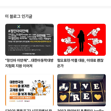
행복한 온라인 댓글 문화에 앞장서는 '라이브리' ◇ 변지유
아나운서(이하 변지유)> 아직은 작은 기업이라 모르고 지
나칠 수 있지만, 결코 놓쳐서는 안 되는 기업의 숨은 가치를
이 블로그 인기글
알려 드리는 시간! '가치를 판매하는' 소중한 기업을 소개하
는 가판대입니다. 말에도 힘이 있죠. 오늘은 누군가를 웃게
하는 따스한 말 한마디, 건내보시면 어떨까요? 지금 이 순
간에도 일어나고 있는 사이버 테러, 악플과의 ..
"정인아 미안해"...대한아동학대방
혐오표현·악플 대응, 이대로 괜찮
지협회 지원 이어져
은가
[2021 채용공고] 시지온에서 라
2013 라이브리 초콜릿(LiveRe