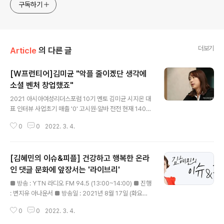
구독하기
더보기
Article
의 다른 글
[W프런티어]김미균 "악플 줄이겠단 생각에
소셜 벤처 창업했죠"
글 내용
2021 아시아여성리더스포럼 10기 멘토 김미균 시지온 대
표 인터뷰 사업초기 매출 '0' 고시원·알바 전전 현재 1400
개 고객사 두며 승승장구 후배들 고민 상담이 취미이자 특
0
0
2022. 3. 4.
기 창업 아이템·돈보다 동반자가 중요 여성 창업, 육아 부담
부터 해결해야 김미균 시지온 대표가 4일 서울 중구 공유
오피스 저스트코에서 인터뷰 하고 있다./강진형 기자aym
[김혜민의 이슈&피플] 건강하고 행복한 온라
sdream@ [아시아경제 박지환 기자] "돈을 많이 벌겠다
는 생각보다는 온라인상에 퍼져있는 악성 댓글로부터 피해
인 댓글 문화에 앞장서는 '라이브리'
글 내용
를 보는 사람들이 없었으면 좋겠다는 마음에서 시작했어
■ 방송 : YTN 라디오 FM 94.5 (13:00~14:00) ■ 진행
요." 2007년은 온라인 악성 댓글 문제가 심각한 사회문제
: 변지유 아나운서 ■ 방송일 : 2021년 8월 17일 (화요일)
로 떠오르던 시기였다. 대학에서 신문방송학을 공부하며
■ 대담 : 김미균 시지온 대표 * 아래 텍스트는 실제 방송
언론사 입사를 꿈꿨던 김미균 시지온 대표가 악성 댓글을
0
0
2022. 3. 4.
내용과 차이가 있을 수 있으니 보다 정확한 내용은 방송으
줄이는 방법을 고민하고, 기술 개발..
로 확인하시기 바랍니다. [김혜민의 이슈&피플] 건강하고