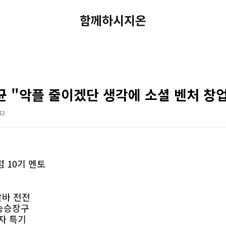
함께하시지온
균 "악플 줄이겠단 생각에 소셜 벤처 창
43
 10기 멘토
알바 전전
 승승장구
자 특기