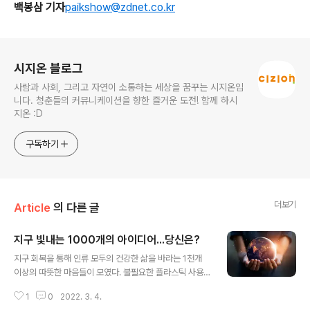
백봉삼 기자
paikshow@zdnet.co.kr
로그 정보
시지온 블로그
사람과 사회, 그리고 자연이 소통하는 세상을 꿈꾸는 시지온입
니다. 청춘들의 커뮤니케이션을 향한 즐거운 도전! 함께 하시
지온 :D
구독하기
더보기
Article
의 다른 글
지구 빛내는 1000개의 아이디어...당신은?
글 내용
지구 회복을 통해 인류 모두의 건강한 삶을 바라는 1천개
이상의 따뜻한 마음들이 모였다. 불필요한 플라스틱 사용
줄이기, 올바른 분리수거 등 개개인이 일상생활에서 실천
1
0
2022. 3. 4.
할 수 있는 환경보호 아이디어와 다짐들이 백일장 댓글에