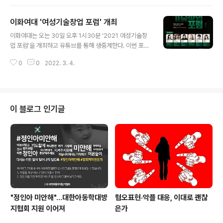
올라온 것. 지디넷코리아는 환경을 생각하는 국내 대표 정
보통신기술(ICT) 기업들과 함께 ‘지구회복’ 백일장을 이달
이화여대 '여성기술창업 포럼' 개최
12일까지 진행한다. 지구(제공=이미지투데이) 기후변화로
글 내용
병든 지구 회복에 도움이 될 수 있는 글을 지으면 우수작을
이화여대는 오는 30일 오후 1시30분 ‘2021 여성기술창
선정해 아이폰13프로, 맥북에어, 애플워치7, 에어팟3 등
업 포럼’을 개최하고 유튜브를 통해 생중계한다. 이번 포럼
푸짐한 경품을 증정하는 행사다. 이벤트 참여자들은 지구
은 ‘여성, 임팩트, 변화’를 주제로 우수 여성 기술창업자의
를 살리기 위한 개인의 소소한 실천 사례를 공유하고, 모두
0
0
2022. 3. 4.
사례를 공유하고 실험실 창업을 준비하는 여성 인재들의
가 일상생활에서 실천할 수 있는 환경보호 아이디어를 작
네트워킹을 강화하기 위해 마련됐다. 과학기술정보통신부
문하면 된다. 또 주어진 시제로 환..
‘공공기술기반 시장연계 창업탐색 지원사업’ 일환으로 마
련된 이번 포럼은 이화여대 실험실창업혁신단, 한국여성과
학기술인육성재단(WISET)이 공동 주관한다. 이공계열 여
이 블로그 인기글
성 예비창업자와 실험실 창업 여성기업 관계자들이 온라인
과 오프라인으로 참여할 예정이다. 우수 여성기술창업자로
는 코딩교육플랫폼 그레이스풀레인의 김예리 이사, 어린이
교육돌봄 서비스 플랫폼 자란다의 장서정 대표, 소셜댓글
서비스 라이브리의 운영사인 시지온의 김미균 대..
"정인아 미안해"...대한아동학대방
혐오표현·악플 대응, 이대로 괜찮
지협회 지원 이어져
은가