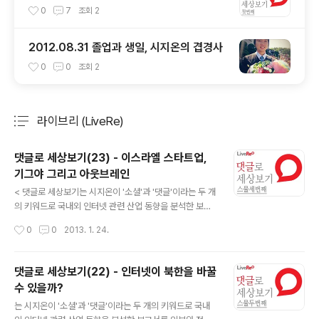
만드는 뉴스의 미래
0
7
조회
2
2012.08.31 졸업과 생일, 시지온의 겹경사
0
0
조회
2
라이브리 (LiveRe)
분류 전체보기
주요 글 목록
댓글로 세상보기(23) - 이스라엘 스타트업,
기그야 그리고 아웃브레인
글 내용
< 댓글로 세상보기는 시지온이 '소셜'과 '댓글'이라는 두 개
의 키워드로 국내외 인터넷 관련 산업 동향을 분석한 보고
서를 외부와 정기적으로 공유하는 서비스입니다. 국내에
작성시간
0
0
2013. 1. 24.
아직 소개되지 않은 해외 사례들의 소개와 라이브리가 보
유하고 있는 데이터의 분석을 통해 인터넷이 만들어 나가
는 새로운 세상에 대한 시지온만의 관점과 통찰을 제공하
댓글로 세상보기(22) - 인터넷이 북한을 바꿀
고자 합니다. 댓글로 세상보기 (23)이스라엘 스타트업, 기
수 있을까?
그야 그리고 아웃브레인 이스라엘은 1948년 5월 16일에
글 내용
영국으로부터 독립한 국가로 인구 700만 정도밖에 되지
는 시지온이 '소셜'과 '댓글'이라는 두 개의 키워드로 국내