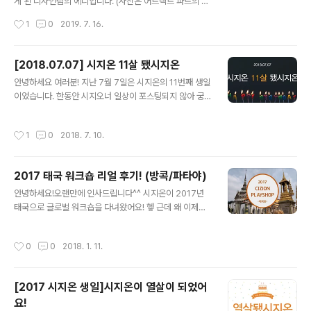
을 맡고 계시는 윤영철 교수님의 지도 아래 수많은 스터디
게 된 디자인팀의 에디입니다. (사진은 어트랙트 파트의 써
와 연구들을 이어나갔습니다! (앗! 왼쪽에 키미 대표님!) (저
니, 개발팀의 젤리 두 분께서 고생해주셨어요. 고맙습니다!)
작성시간
1
0
2019. 7. 16.
이거 올리고 숙청 당하는 건 아니겠죠..
이야기를 시작하기에 앞서, 저는 이번 워크샵을 기획한 '워
추위(워크샵 추진 위원회)'의 멤버로 이 글은 '전지적 기획
자 시점'에서 쓰여졌음을 미리 밝힙니다. 거짓은 없으나 몇
[2018.07.07] 시지온 11살 됐시지온
몇 부분이 미화될 수 있습니다 ^^.... 6월 20일, 21일 이틀
글 내용
안녕하세요 여러분! 지난 7월 7일은 시지온의 11번째 생일
간 태안에서 진행된 2019 시지온 여름 워크샵(a.k.a. 플레
이었습니다. 한동안 시지오너 일상이 포스팅되지 않아 궁
이샵)에 대한 기록을 시작합니다! (왜 이렇게 표정이 어둡
금하셨을 거라 확신(?)하며 생일맞이 시지오너 일상을 공
냐고 물으시면.... 3시간 동안 쉬지 않고 열심히 게임을 했
유합니다^.^ 시지온은 생일이라고 그저 놀고먹으며 보내지
다고....) (이 분을 기억하세요....) * * * * * 처음 도착한 장
작성시간
1
0
2018. 7. 10.
않았어요. 소확행이라고 아시나요? '소소하지만 확실한 행
소는 점심 식사를 위해 도착한, 태..
복'의 줄임말입니다. 생일을 맞이한 시지온은 으른(?)스럽
게 소확행 생일을 보냈습니다. 1. 상반기 진행 업무를 뒤돌
2017 태국 워크숍 리얼 후기! (방콕/파타야)
아 보고, 앞으로의 계획을 공유하기!2. 맛있는 식사를 함께
글 내용
즐기기!3. 2시간 조기 퇴근하기!(헤헤) 각 파트장님들은 상
안녕하세요!오랜만에 인사드립니다^^ 시지온이 2017년
반기 동안 진행한 업무, 성과, 아쉬웠던 점, 하반기 계획들
태국으로 글로벌 워크숍을 다녀왔어요! 헿 근데 왜 이제야
을 발표해주셨어요. 발표를 들어보니 시지오너가 정말 많
포스팅했냐고요? 요즘처럼 추운 날씨에 대리 만족하시라
은 일들을 해내고 있구나... 싶더라고요. 주어진 업무를 잘
고, 이날만을 기다렸습니다!!!....는 뻥이고... 바쁜 업무를 처
작성시간
0
0
2018. 1. 11.
수행해내기 위해서 열..
리하느라!!!........는 핑계고.. 게을렀던 저를(3C) 용서해주
세요............흑흑 ..아무튼! 좌충우돌 시지오너 태국 워크숍
후기! 지금부터 함께 보시지온!!!^.^go! go! 오전 업무를 마
[2017 시지온 생일]시지온이 열살이 되었어
치고 공항으로 출발하기 전, 회사 앞에서 다 같이 찰칵!! 그
요!
리고 워추위(워크샵 추진 위원회)의 기획에 따라 3-4명씩
글 내용