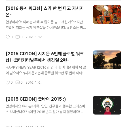
은 다함께 자.연.별.곡 으로 맛점을 하러 갔습니다 ~! >ㅁ<
[2016 동계 워크샵] 스키 한 번 타고 가시지
끼야악 ! 자 시작해볼까?! 한 접시, 두 접씨 가득 담아,각자
온~
자리에 앉아 말없이 들이키고 있는 현장입니다. 심오한 표
글 내용
정으로 자연의 맛을 느끼고 계신 분.무엇을 드시고 있을까
안녕하세요! 여러분 새해 복 많이들 받고 계신가요? 지난
요? 궁금하시죠 - ? 캬~보쌈!!! 쌈에 도ㅑ지고기를 싸고 있
주말에 저희는 동계 워크샵을 다녀왔습니다. :) 장소는 평창
는 현장입니다~ 인스타용.jpg진짜 ㅊㅊ췿ㅊㅊㅊ침.... 넘
알.펜.시.아! 저희 시지오너들은 설레는 마음으로 짐을 꾸리
작성시간
3
0
2016. 1. 26.
어간..
기 시작했는데요! 우선 워크샵 하면 절대 빠질 수 없는 필수
품!!! 컵라면!!! 봉지라면!!! 그리고 대망의 하이라이트!!! 는
없음. 우리는 5팀으로 나눠서 열심히 강원도로 달려갔습니
[2015 CIZION] 시지온 6번째 글로벌 워크
다. 오는 길에 한우를 구워 먹은 팀도 있었고, 막걸리 한 잔
샵! -코타키타발루에서 생긴일 2편-
걸친 팀과 아침부터 한식 뷔페를 먹고 온 팀도 있었고, 마지
글 내용
막으로 그저 햄버거만 열심히 먹고 온 팀이 있었습니다.(사
HAPPY NEW YEAR !2016년 입니다! 여러분 새해 복 많
실 우리팀.) 가는 길에 열린 시지온배 카톡 팀 퀴즈~ First
이 받으세요 :)시지온 6번째 글로벌 워크샵 두 번째 이야기
Mover와 Fast Follower에게 점수가 부여되는 시스템!
시작합니다 ~ ! 오늘은 섬 투어를 하는 날입니다 :)사피섬을
작성시간
0
0
2016. 1. 6.
드디어 리조트 도착! 숙소에 도착하여 다..
가기 위해 선착장으로 꼬우 꼬우! 키햐아~ 오늘도 날씨가
아주 좋은데요? :) 출발 전 사진 한 장 찍어줘야겠지요?뉴
발 정환씨의 깜찍한 검지와 중지 :) 배를 타고 사피섬으로
[2015 CIZION] 굿바이 2015 :)
가는 중입니다! :)보이시나요? 그림이 아닙니다 여러분 ! 옆
글 내용
안녕하세요 여러분!!가족, 연인, 친구들과 행복한 크리스마
에서 슬이씨는"끼야아아아 ~~~ 나~~ 너~~무좋아 ~~
스 보내셨나요? :)이젠 2015년도 얼마 남지 않았네요! 시
~!!!" 소리쳤는데요 ! 오호호오옹! 갑자기 빨라지는 속도에
지온은 지난 23일 크리스마스 파티 겸 송년회를 했는데요!
엉덩이가 들썩거리고머리가 푸드덕- 푸드덕- 바람에 휘날
그 현장! 지금 공개하겠습니다! ^.^ 아침부터 입구에 포스터
리는데침까지 흘릴 뻔했습니다 ! 아름다운 이마가 공개되
작성시간