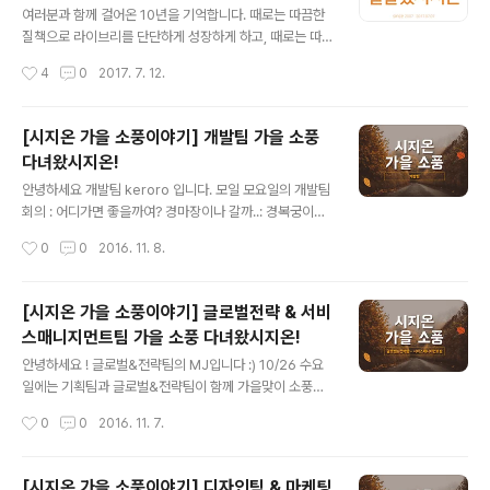
조별로 흩어져 공항으로 이동했습니다! ...하지만...... 출발
여러분과 함께 걸어온 10년을 기억합니다. 때로는 따끔한
부터 미션을 주는데.... 그건 바로공항을 배경으로 창의적인
질책으로 라이브리를 단단하게 성장하게 하고, 때로는 따
사진 찍기(?)!! ....
뜻한 칭찬으로 시지오너를 춤추게 해주신 여러분께 진심으
작성시간
4
0
2017. 7. 12.
로 감사 드립니다. 지난 10년보다 더 나은 10년을 위해 언
제나 노력하고 발전하는 모습 보여드리겠습니다. 늘 지금
처럼 함께 해주세요. 고맙습니다. 시지온 임직원 일동 드림
[시지온 가을 소풍이야기] 개발팀 가을 소풍
다녀왔시지온!
글 내용
안녕하세요 개발팀 keroro 입니다. 모일 모요일의 개발팀
회의 : 어디가면 좋을까여? 경마장이나 갈까..: 경복궁이여!:
다른 의견 없나요? (제발..) 다른 의견이 없어 경복궁 확정
작성시간
0
0
2016. 11. 8.
개발팀: 뜻밖의 여정(부제: 그들의 개고생) 일단 밥부터(흔
한 인스타er의 사진) 고기의 맛은 사진과 다르고, 버스를
대충 탄 바람에 예상과 다른 정류장에서 내리게 되는데 이
[시지온 가을 소풍이야기] 글로벌전략 & 서비
때부터 였을까요. 우리의 소풍이 어긋난게..(어디지.?) 너무
스매니지먼트팀 가을 소풍 다녀왔시지온!
나 청명한 하늘 한가한 경복궁(..응??) 개발팀 소풍은 화요
글 내용
일. 경복궁 휴궁은 화요일. 하하하하하하하하하하하하하
안녕하세요 ! 글로벌&전략팀의 MJ입니다 :) 10/26 수요
그래서 우린 창덕궁으로 향했습니다.20분 걸어서요. 왜 한
일에는 기획팀과 글로벌&전략팀이 함께 가을맞이 소풍을
줄로 걸어가는지는 알수없지만.. 걷고 걷고 걷습니다. pow
다녀왔습니다. 두 팀이서 가니 적당히 시끌벅적하고 웃음
작성시간
0
0
2016. 11. 7.
도착er 들어가서도 걷고 걷고 걷고 거ㄷ..... 건물 아래..
이 끊이지 않는 시간들이었어요 :) 열~심히 놀기 위해 에너
지를 보충하러 연남동 미나리식당에 갔습니다. 반찬이 어
마어마하군요..! 먹는 도중에 급히 생각나서 사진찍기 !!! 다
[시지온 가을 소풍이야기] 디자인팀 & 마케팅