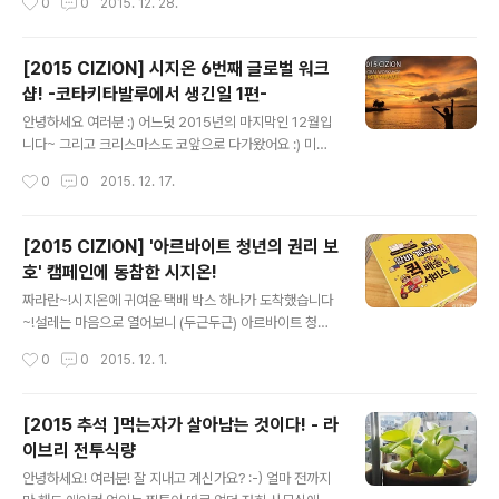
0
0
2015. 12. 28.
가 뙇!! 벌써부터 기대가 되는데 yo! 우와아아앙 'o')/// ~ !
는 순간에 찰칵! 모두들 행복해 보이네요 :)복면 왕 득주씨
예동의 예술적 감각으로 꾸며진 파티 현장! DJ Sid 의 등
도 ..
장 예고로 이번 파티의 기대감이 더 커지는 순간인데 yo!분
[2015 CIZION] 시지온 6번째 글로벌 워크
위기가 한층 UP 될 것 같은 그런 기분~? 그런 느낌적인 느
샵! -코타키타발루에서 생긴일 1편-
낌~? 해가 지기 시작할 무렵.하나, 둘 모이기 시작하는 시
글 내용
지오너들! :)언넝언넝 8282 팔이팔이 모여주세 yo! 다들
안녕하세요 여러분 :) 어느덧 2015년의 마지막인 12월입
모인 것 같으니 시작해 볼까 yo? 보니 하니 뺨치는 MC 호
니다~ 그리고 크리스마스도 코앞으로 다가왔어요 :) 미리
랑님의 진행 속에서 1부가 시작되었는데..
크리쑤마쑤우~ 올해도 시지온은 글로벌 워크샵을 다녀왔
작성시간
0
0
2015. 12. 17.
습니다! 글로벌 워크샵은 창업 초기 수익이 나지 않던 시절,
값싸게 올라온 세부행 비행기 티켓을 보고 모두에게 지름
신이 찾아와 떠나게 된 계기로 현재까지도 매년 이어져 오
[2015 CIZION] '아르바이트 청년의 권리 보
고 있는데요 :) 열심히 일한 당신 떠나라!노는 것 또한 뒤지
호' 캠페인에 동참한 시지온!
지 않는 시지오너들의 워크샵 후기 시작하겠습니당 :) 이번
글 내용
워크숍은 식구들이 많아져 A팀과 B팀으로 나눠 다녀오게
짜라란~!시지온에 귀여운 택배 박스 하나가 도착했습니다
되었는데요! 여행지는 코타키나발루!~~~발루 발루~~~
~!설레는 마음으로 열어보니 (두근두근) 아르바이트 청년
먼저 출발한 A팀이 보내온 사진들을 보며 우리가 더 재밌
의 권리 보호를 위한 캠페인 동참에 감사하다는, 서울시의
작성시간
0
0
2015. 12. 1.
게 놀겠노라!! 이를 바득바득 갈던 B팀! 드. 디. 어 출발합니
따뜻한 손편지와 함께 참여증서가 담겨있었습니다. '알바
다! 언제나처럼 출발 전..
계약서 퀵 배송 서비스'란 서울시가 알바청년의 권리보호
와 근로계약서의 중요성을 알리기 위해 진행하는 이색 캠
[2015 추석 ]먹는자가 살아남는 것이다! - 라
페인입니다. 이런 의미있는 캠페인에 시지온도 함께 하게
이브리 전투식량
되어 행복합니다! 앞으로도 아르바이트 청년 권리 보호를
글 내용
위해 노력하는 시지온이 되겠습니다 :)
안녕하세요! 여러분! 잘 지내고 계신가요? :-) 얼마 전까지