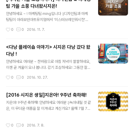
들 바쁘네요 ㅎㅎ 그리고... 얼마 되지 않아 장렬히 전사. 배
팀 가을 소풍 다녀왔시지온!
를 든든히 채운 후 선유도 공원으로 향했어요, 너무너무 기
글 내용
대했으나 날씨가 어둡고 침침해 살짝 아쉬웠습니다. 그래
안녕하세요 ~ ! 마케팅팀 ming입니다 :)디자인팀과 마케
도 노랗게 빨갛게 물든 단풍이 가을 소풍을 실감나게 해 주
팅팀이 아라모던아트뮤지엄에서 '미스터브레인워시전'이
네요! 흐려도 예쁜 선유도 공원 ~~ 보라씨는 열~심히 사진
한다는 소식을 듣고!운 좋게 좋은 날씨에 가을 소풍을 다녀
작성시간
0
0
2016. 11. 7.
을 촬영하느라 단체샷에 등장하지 않으셨군요 ㅜ ㅜ 옹기
왔습니다 !꺅 오전 근무를 마치고고픈 배를 부여잡고, 홍대
종기 사이 좋은 글로벌&전..
에서 그렇게 유명하다는 '토끼정'에서 점심을 먹기로 !!! 예
쑤 ~!메뉴판을 받자마자 주문한 음식들이 쏟아져 나왔습니
<다낭 플레이숍 이야기> 시지온 다낭 갔다 왔
다 >_
다낭 !
글 내용
안녕하세요 여러분 ~ 찬바람으로 아침 저녁이 쌀쌀하네요,
이젠 곧 겨울이 오나 봅니다. 감기 조심하세요! 그동안 잘
지내셨죠? ㅎㅎ 여름이 가고 가을이 찾아올 무렵,시지오너
작성시간
0
0
2016. 10. 27.
들은 다시 여름을 찾아 베트남 '다낭'으로 3박 5일 플레이
숍을 다녀왔습니다 :) 3박 5일을 어떻게 즐기고 왔을지 궁
금하시죠? 지금부터 '다낭' 플레이숍 이야기 시작하겠습니
[2016 시지온 생일]지온아! 9주년 축하해!
다 ! 아침 일찍 인천 공항에서 만나기로 했는데요 ~ 큰 사건
글 내용
지온아! 9주년 축하해! 안녕하세요 여러분 :)녹아내릴 것 같
없이 모두 모여 주어 감사합니다 ~~이제 출봐알 합시다 !
은, 이 무더운 여름을 잘 이겨내고 계신가요? 올해 7월 7일
약 4시간 반 비행 후 베트남 다낭에 도착했습니다! 다낭은
은 시지온의 아홉 번째 생일이었습니다!벌써 아홉 살 ~!이
체감온도 39도의 뜨겁고 습한 날씨였는데요 (후..하..)먼저
번 생일은 어떻게 보냈을까요? 궁금하시죠 - ? 오늘을 위해
짐을 풀기 위해 픽업 차량을 타고 첫 번째 숙소로 이동! 보
작성시간
0
0
2016. 7. 8.
구미님과 민석씨께서 엄청난 이벤트를 기획했다고, 턱을
이시나요? 줄줄이 달리고 있는 오토바이들이 ㅋㅋ신호는
내밀며 쩌렁쩌렁 발표를 해주셨었는데요 ! 그리하여 오늘
폼으로 있는..