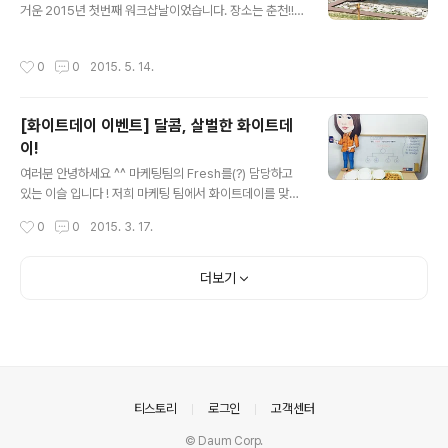
칭 준비로 다들 정신없이 일에 몰두하고 있는데요, (와우~
거운 2015년 첫번째 워크샵날이었습니다. 장소는 춘천!!
뭘 그렇게 열심히해~기대되게??ㅋㅋㅋ) 그래서 문화TF팀
대학생이 된 마냥, 설레고 즐거운 마음 한가득 가지고 떠났
이 시지오너들의 머리를 식혀주고자 ..
습니다. 킴카, 항카, 득카, 호카! 총 4대의 시지오너 차량을
작성시간
0
0
2015. 5. 14.
이용해 각자 모여서 남촌 막국수에서 집합하기로 했습니
다. 푸짐하고 맛있어 보이죠? 정말 맛이 끝내주었으시지온!
후루룩~ 맛있어서 단숨에 흡.입 :P 다음 일정인 장보러 마
[화이트데이 이벤트] 달콤, 살벌한 화이트데
트가기 전, 단체 사진! 다같이 먹거리 장보기~ 계산 전 단체
이!
사진도 한 번 찍어주고, 후식으로 아이스크림도 사서 다같
글 내용
이 더위사냥! :P 다음 일정은!! 이번 워크샵의 하이라이트,
여러분 안녕하세요 ^^ 마케팅팀의 Fresh를(?) 담당하고
카누체험을 하러 이동~ 날씨가 매우 좋았습니다! 카누 체
있는 이슬 입니다 ! 저희 마케팅 팀에서 화이트데이를 맞이
험하는데 최.고.! 즐거움의 점~프!! 카누 교육받기 전, 약간
하여 시지오너들을 위한 '달콤, 살벌한' 이벤트를 준비하였
작성시간
0
0
2015. 3. 17.
의 자유..
습니다. 발렌타인데이만 챙기면 저희 여자들은 무지 섭섭
해요 ~~ 그래서 하루만에 급 계획 ! 가끔씩 이런 재밌는 이
벤트 고민도 해줘야 머리가 팍팍 돌아 갑니다 ~!! 즐거워할
더보기
시지오너들을 생각하니 덩달아 기분 UP ! UP ! . . . . . . . 하
지만 전혀 예상치 못한 '진짜 살벌한' 상황이 벌어졌으니 ...
궁금하신분은 끝까지 Check it! Check it! 짜~잔 ! 이번
화이트데이 이벤트 컨셉은 '먹방' 입니다. 오후 4시... 슬슬
잠도 오고, 배도 고플 시지오너들... 그래서 준비했다 ! 이름
하여 '복불복 게임'..
의안내
티스토리
로그인
고객센터
© Daum Corp.