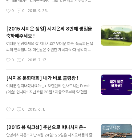
만 해도 에어컨 없이는 찜통이 따로 없던 저희 사무실에도
신선한 바람이 불어 들어 오는 것을 보니 벌써 가을이 시작
작성시간
0
0
2015. 9. 25.
되었나 봅니다 ♪ 사실 저는 가을 하면 추석이 떠오르고,추
석 하면 연휴가 생각나는 그런 속물인지라,올해도 추석만
을 손꼽아 기다리고있었는데요! 아니 어떻게 이런 일이...
[2015 시지온 생일] 시지온의 8번째 생일을
올해는 추석이토, 일, 월로 주말을 다 끼고 들어가는 것 있
축하해주세요 !
죠? ㅠㅠ또르르.. 실망...ㅠ.ㅠ아마 여러분들도 다 같은 마음
글 내용
이시겠죠?! 그래서 저희 시지오너들이 어떻게 하면 고객님
여러분 안녕하세요 잘 지내시죠? 무더운 여름, 푹푹찌는 날
들이이 전쟁 같은 추석 명절을 나시는데 도움이 될 수 있을
씨의 연속입니다. 이런날은 쉬원한 계곡과 바다 생각이 간
까 고민하고 회의하고 한 결과! 짜잔~!! 모든 고객님들께 명
절하지요 ㅜ_ㅜ 그래서 저희 시지온은 7월 7일 8번째 생
작성시간
0
0
2015. 7. 17.
절 전쟁에서 살아남을 수 있도록 저희가 생존 필수품을 보
일을 기념하여, 가까운 북한산 계곡에 다녀왔습니다. 배터
급해드리기로 했습니..
지게 먹고, 늘어지게 쉬며 꿀 맛 같은 시간을 보냈던 생일잔
치 ! 지금부터 감상해 보시지온 ~~~ 오전 근무만 마치고
[시지온 문화대회] 내가 바로 볼링왕 !
다 함께 생일잔치 장소로 떠납니다. 신나는 발걸음으로 다
글 내용
여러분 잘지내셨나요?+_+ 오랜만에 인사드리는 Fresh
함께 GO GO ! 4인 1조가 되어 택시를 타고 북한산 계곡
(이슬) 입니다 ! 지난 5월 28일 ! 지금으로부터 약 한달 전.
으로 향했습니다. 북한산이 점점 가까워지니 도시에서 보
시지온 문화대회가 열렸습니다. 짜쟈안~~~ '한 달이나 지
기 힘든 초록초록 탁 트인 풍경이....뜨아! 캬 ~ 좋다 !!! 드디
난걸 왜 지금 포스팅하지?'라고 의문을 가지신다면... 죄송
어 도착한 미루나무 집 ! 닭백숙으로 유명한 식당이랍니다.
작성시간
0
0
2015. 6. 1.
합니다....(꾸벅) 게을렀던 저를 용서해주세요...흑...(또르
테이블 바로 옆에 계곡도 있어 밥먹으며 물놀이도 즐길 수
르)... 시지오너들의 일상을 궁금해 하는 분들이 많을거라
있다고 ....
감히 예상(?)해보며... 늦게라도 포스팅을 시작합니다... . .
[2015 봄 워크샵] 춘천으로 떠나시지온~
그 리 고 . . 앞으로는 더욱더 분발하겠습니다 !!!!!!! (주먹불
글 내용
끈!) 자, 본론으로 돌아가서 !!! 요즘 시지온은 새 서비스 론
안녕하시지온~ 지난 4월 24일~25일은 시지오너들의 즐