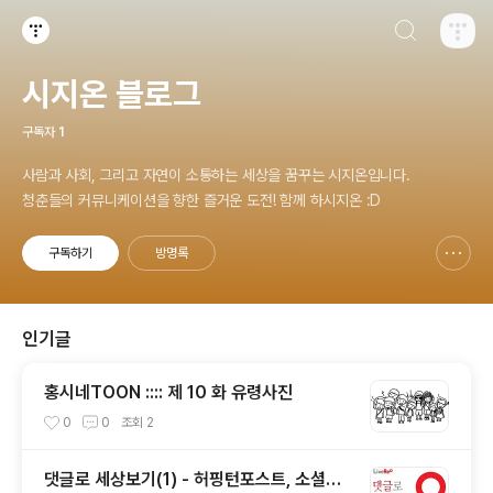
검색하기
티스토리
시지온 블로그
구독자
1
사람과 사회, 그리고 자연이 소통하는 세상을 꿈꾸는 시지온입니다.
청춘들의 커뮤니케이션을 향한 즐거운 도전! 함께 하시지온 :D
구독하기
방명록
신고하기 레이어
열기
인기글
홍시네TOON :::: 제 10 화 유령사진
0
0
조회
2
댓글로 세상보기(1) - 허핑턴포스트, 소셜이