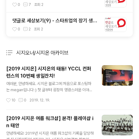
만드는 뉴스의 미래
0
7
조회
2
댓글로 세상보기(9) - 스타트업의 장기 생존
조건
0
2
조회
2
시지오너/시지온 아카이브
분류 전체보기
주요 글 목록
[2019 시지온] 시지온의 태동! YCCL 컨퍼
런스의 10번째 생일잔치!
글 내용
여러분, 안녕하세요. 시지온 블로그에 처음으로 포스팅하
는 megan입니다 :) 첫 글부터 굉장히 영광스러운 이야기
를 전하게 되어 두근두근합니다! 자, 엄청난 이야기니까 다
작성시간
10
0
2019. 12. 19.
들 집중해주세요! 모두 주목하셨나요? 제가 이렇게 두근거
리며 전하는 이 소식은 바로 . . . . . 시지온 ‘라이브리’ 서비
스의 태동인 ‘YCCL 컨퍼런스’가 10주년이 되었습니다 와
[2019 시지온 여름 워크샵] 본격! 플레이샵 i
아- (폭죽) (뿌뿌) YCCL은 10년 전인 2009년 4월 Yons
n 태안
ei Cyber Communication Club의 줄임말로 탄생했는
글 내용
데요 ← oh.. 간z1... 현재 연세대학교 원주캠퍼스 부총장님
안녕하세요! 2019년 시지온 여름 워크샵의 기록을 담당하