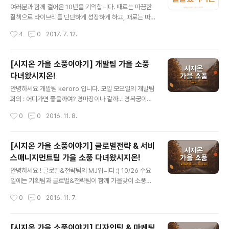
조별로 흩어져 공항으로 이동했습니다! ...하지만...... 출발
여러분과 함께 걸어온 10년을 기억합니다. 때로는 따끔한
부터 미션을 주는데.... 그건 바로공항을 배경으로 창의적인
질책으로 라이브리를 단단하게 성장하게 하고, 때로는 따
사진 찍기(?)!! ....
뜻한 칭찬으로 시지오너를 춤추게 해주신 여러분께 진심으
작성시간
4
0
2017. 7. 12.
로 감사 드립니다. 지난 10년보다 더 나은 10년을 위해 언
제나 노력하고 발전하는 모습 보여드리겠습니다. 늘 지금
처럼 함께 해주세요. 고맙습니다. 시지온 임직원 일동 드림
[시지온 가을 소풍이야기] 개발팀 가을 소풍
다녀왔시지온!
글 내용
안녕하세요 개발팀 keroro 입니다. 모일 모요일의 개발팀
회의 : 어디가면 좋을까여? 경마장이나 갈까..: 경복궁이여!:
다른 의견 없나요? (제발..) 다른 의견이 없어 경복궁 확정
작성시간
0
0
2016. 11. 8.
개발팀: 뜻밖의 여정(부제: 그들의 개고생) 일단 밥부터(흔
한 인스타er의 사진) 고기의 맛은 사진과 다르고, 버스를
대충 탄 바람에 예상과 다른 정류장에서 내리게 되는데 이
[시지온 가을 소풍이야기] 글로벌전략 & 서비
때부터 였을까요. 우리의 소풍이 어긋난게..(어디지.?) 너무
스매니지먼트팀 가을 소풍 다녀왔시지온!
나 청명한 하늘 한가한 경복궁(..응??) 개발팀 소풍은 화요
글 내용
일. 경복궁 휴궁은 화요일. 하하하하하하하하하하하하하
안녕하세요 ! 글로벌&전략팀의 MJ입니다 :) 10/26 수요
그래서 우린 창덕궁으로 향했습니다.20분 걸어서요. 왜 한
일에는 기획팀과 글로벌&전략팀이 함께 가을맞이 소풍을
줄로 걸어가는지는 알수없지만.. 걷고 걷고 걷습니다. pow
다녀왔습니다. 두 팀이서 가니 적당히 시끌벅적하고 웃음
작성시간
0
0
2016. 11. 7.
도착er 들어가서도 걷고 걷고 걷고 거ㄷ..... 건물 아래..
이 끊이지 않는 시간들이었어요 :) 열~심히 놀기 위해 에너
지를 보충하러 연남동 미나리식당에 갔습니다. 반찬이 어
마어마하군요..! 먹는 도중에 급히 생각나서 사진찍기 !!! 다
[시지온 가을 소풍이야기] 디자인팀 & 마케팅