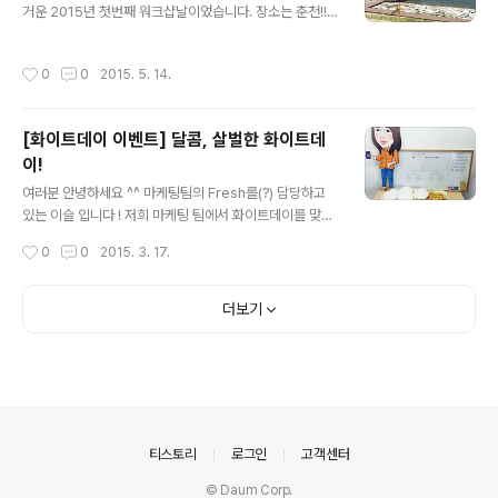
칭 준비로 다들 정신없이 일에 몰두하고 있는데요, (와우~
거운 2015년 첫번째 워크샵날이었습니다. 장소는 춘천!!
뭘 그렇게 열심히해~기대되게??ㅋㅋㅋ) 그래서 문화TF팀
대학생이 된 마냥, 설레고 즐거운 마음 한가득 가지고 떠났
이 시지오너들의 머리를 식혀주고자 ..
습니다. 킴카, 항카, 득카, 호카! 총 4대의 시지오너 차량을
작성시간
0
0
2015. 5. 14.
이용해 각자 모여서 남촌 막국수에서 집합하기로 했습니
다. 푸짐하고 맛있어 보이죠? 정말 맛이 끝내주었으시지온!
후루룩~ 맛있어서 단숨에 흡.입 :P 다음 일정인 장보러 마
[화이트데이 이벤트] 달콤, 살벌한 화이트데
트가기 전, 단체 사진! 다같이 먹거리 장보기~ 계산 전 단체
이!
사진도 한 번 찍어주고, 후식으로 아이스크림도 사서 다같
글 내용
이 더위사냥! :P 다음 일정은!! 이번 워크샵의 하이라이트,
여러분 안녕하세요 ^^ 마케팅팀의 Fresh를(?) 담당하고
카누체험을 하러 이동~ 날씨가 매우 좋았습니다! 카누 체
있는 이슬 입니다 ! 저희 마케팅 팀에서 화이트데이를 맞이
험하는데 최.고.! 즐거움의 점~프!! 카누 교육받기 전, 약간
하여 시지오너들을 위한 '달콤, 살벌한' 이벤트를 준비하였
작성시간
0
0
2015. 3. 17.
의 자유..
습니다. 발렌타인데이만 챙기면 저희 여자들은 무지 섭섭
해요 ~~ 그래서 하루만에 급 계획 ! 가끔씩 이런 재밌는 이
벤트 고민도 해줘야 머리가 팍팍 돌아 갑니다 ~!! 즐거워할
더보기
시지오너들을 생각하니 덩달아 기분 UP ! UP ! . . . . . . . 하
지만 전혀 예상치 못한 '진짜 살벌한' 상황이 벌어졌으니 ...
궁금하신분은 끝까지 Check it! Check it! 짜~잔 ! 이번
화이트데이 이벤트 컨셉은 '먹방' 입니다. 오후 4시... 슬슬
잠도 오고, 배도 고플 시지오너들... 그래서 준비했다 ! 이름
하여 '복불복 게임'..
의안내
티스토리
로그인
고객센터
© Daum Corp.