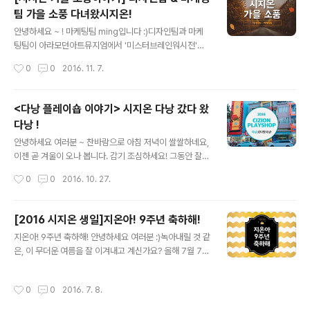
들 바쁘네요 ㅎㅎ 그리고... 얼마 되지 않아 장렬히 전사. 배
팀 가을 소풍 다녀왔시지온!
를 든든히 채운 후 선유도 공원으로 향했어요, 너무너무 기
글 내용
대했으나 날씨가 어둡고 침침해 살짝 아쉬웠습니다. 그래
안녕하세요 ~ ! 마케팅팀 ming입니다 :)디자인팀과 마케
도 노랗게 빨갛게 물든 단풍이 가을 소풍을 실감나게 해 주
팅팀이 아라모던아트뮤지엄에서 '미스터브레인워시전'이
네요! 흐려도 예쁜 선유도 공원 ~~ 보라씨는 열~심히 사진
한다는 소식을 듣고!운 좋게 좋은 날씨에 가을 소풍을 다녀
작성시간
0
0
2016. 11. 7.
을 촬영하느라 단체샷에 등장하지 않으셨군요 ㅜ ㅜ 옹기
왔습니다 !꺅 오전 근무를 마치고고픈 배를 부여잡고, 홍대
종기 사이 좋은 글로벌&전..
에서 그렇게 유명하다는 '토끼정'에서 점심을 먹기로 !!! 예
쑤 ~!메뉴판을 받자마자 주문한 음식들이 쏟아져 나왔습니
<다낭 플레이숍 이야기> 시지온 다낭 갔다 왔
다 >_
다낭 !
글 내용
안녕하세요 여러분 ~ 찬바람으로 아침 저녁이 쌀쌀하네요,
이젠 곧 겨울이 오나 봅니다. 감기 조심하세요! 그동안 잘
지내셨죠? ㅎㅎ 여름이 가고 가을이 찾아올 무렵,시지오너
작성시간
0
0
2016. 10. 27.
들은 다시 여름을 찾아 베트남 '다낭'으로 3박 5일 플레이
숍을 다녀왔습니다 :) 3박 5일을 어떻게 즐기고 왔을지 궁
금하시죠? 지금부터 '다낭' 플레이숍 이야기 시작하겠습니
[2016 시지온 생일]지온아! 9주년 축하해!
다 ! 아침 일찍 인천 공항에서 만나기로 했는데요 ~ 큰 사건
글 내용
지온아! 9주년 축하해! 안녕하세요 여러분 :)녹아내릴 것 같
없이 모두 모여 주어 감사합니다 ~~이제 출봐알 합시다 !
은, 이 무더운 여름을 잘 이겨내고 계신가요? 올해 7월 7일
약 4시간 반 비행 후 베트남 다낭에 도착했습니다! 다낭은
은 시지온의 아홉 번째 생일이었습니다!벌써 아홉 살 ~!이
체감온도 39도의 뜨겁고 습한 날씨였는데요 (후..하..)먼저
번 생일은 어떻게 보냈을까요? 궁금하시죠 - ? 오늘을 위해
짐을 풀기 위해 픽업 차량을 타고 첫 번째 숙소로 이동! 보
작성시간
0
0
2016. 7. 8.
구미님과 민석씨께서 엄청난 이벤트를 기획했다고, 턱을
이시나요? 줄줄이 달리고 있는 오토바이들이 ㅋㅋ신호는
내밀며 쩌렁쩌렁 발표를 해주셨었는데요 ! 그리하여 오늘
폼으로 있는..