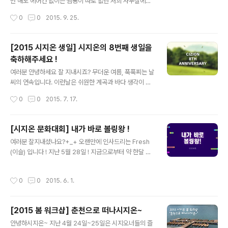
만 해도 에어컨 없이는 찜통이 따로 없던 저희 사무실에도
신선한 바람이 불어 들어 오는 것을 보니 벌써 가을이 시작
작성시간
0
0
2015. 9. 25.
되었나 봅니다 ♪ 사실 저는 가을 하면 추석이 떠오르고,추
석 하면 연휴가 생각나는 그런 속물인지라,올해도 추석만
을 손꼽아 기다리고있었는데요! 아니 어떻게 이런 일이...
[2015 시지온 생일] 시지온의 8번째 생일을
올해는 추석이토, 일, 월로 주말을 다 끼고 들어가는 것 있
축하해주세요 !
죠? ㅠㅠ또르르.. 실망...ㅠ.ㅠ아마 여러분들도 다 같은 마음
글 내용
이시겠죠?! 그래서 저희 시지오너들이 어떻게 하면 고객님
여러분 안녕하세요 잘 지내시죠? 무더운 여름, 푹푹찌는 날
들이이 전쟁 같은 추석 명절을 나시는데 도움이 될 수 있을
씨의 연속입니다. 이런날은 쉬원한 계곡과 바다 생각이 간
까 고민하고 회의하고 한 결과! 짜잔~!! 모든 고객님들께 명
절하지요 ㅜ_ㅜ 그래서 저희 시지온은 7월 7일 8번째 생
작성시간
0
0
2015. 7. 17.
절 전쟁에서 살아남을 수 있도록 저희가 생존 필수품을 보
일을 기념하여, 가까운 북한산 계곡에 다녀왔습니다. 배터
급해드리기로 했습니..
지게 먹고, 늘어지게 쉬며 꿀 맛 같은 시간을 보냈던 생일잔
치 ! 지금부터 감상해 보시지온 ~~~ 오전 근무만 마치고
[시지온 문화대회] 내가 바로 볼링왕 !
다 함께 생일잔치 장소로 떠납니다. 신나는 발걸음으로 다
글 내용
여러분 잘지내셨나요?+_+ 오랜만에 인사드리는 Fresh
함께 GO GO ! 4인 1조가 되어 택시를 타고 북한산 계곡
(이슬) 입니다 ! 지난 5월 28일 ! 지금으로부터 약 한달 전.
으로 향했습니다. 북한산이 점점 가까워지니 도시에서 보
시지온 문화대회가 열렸습니다. 짜쟈안~~~ '한 달이나 지
기 힘든 초록초록 탁 트인 풍경이....뜨아! 캬 ~ 좋다 !!! 드디
난걸 왜 지금 포스팅하지?'라고 의문을 가지신다면... 죄송
어 도착한 미루나무 집 ! 닭백숙으로 유명한 식당이랍니다.
작성시간
0
0
2015. 6. 1.
합니다....(꾸벅) 게을렀던 저를 용서해주세요...흑...(또르
테이블 바로 옆에 계곡도 있어 밥먹으며 물놀이도 즐길 수
르)... 시지오너들의 일상을 궁금해 하는 분들이 많을거라
있다고 ....
감히 예상(?)해보며... 늦게라도 포스팅을 시작합니다... . .
[2015 봄 워크샵] 춘천으로 떠나시지온~
그 리 고 . . 앞으로는 더욱더 분발하겠습니다 !!!!!!! (주먹불
글 내용
끈!) 자, 본론으로 돌아가서 !!! 요즘 시지온은 새 서비스 론
안녕하시지온~ 지난 4월 24일~25일은 시지오너들의 즐