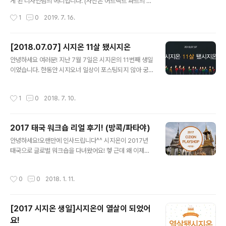
을 맡고 계시는 윤영철 교수님의 지도 아래 수많은 스터디
게 된 디자인팀의 에디입니다. (사진은 어트랙트 파트의 써
와 연구들을 이어나갔습니다! (앗! 왼쪽에 키미 대표님!) (저
니, 개발팀의 젤리 두 분께서 고생해주셨어요. 고맙습니다!)
작성시간
1
0
2019. 7. 16.
이거 올리고 숙청 당하는 건 아니겠죠..
이야기를 시작하기에 앞서, 저는 이번 워크샵을 기획한 '워
추위(워크샵 추진 위원회)'의 멤버로 이 글은 '전지적 기획
자 시점'에서 쓰여졌음을 미리 밝힙니다. 거짓은 없으나 몇
[2018.07.07] 시지온 11살 됐시지온
몇 부분이 미화될 수 있습니다 ^^.... 6월 20일, 21일 이틀
글 내용
안녕하세요 여러분! 지난 7월 7일은 시지온의 11번째 생일
간 태안에서 진행된 2019 시지온 여름 워크샵(a.k.a. 플레
이었습니다. 한동안 시지오너 일상이 포스팅되지 않아 궁
이샵)에 대한 기록을 시작합니다! (왜 이렇게 표정이 어둡
금하셨을 거라 확신(?)하며 생일맞이 시지오너 일상을 공
냐고 물으시면.... 3시간 동안 쉬지 않고 열심히 게임을 했
유합니다^.^ 시지온은 생일이라고 그저 놀고먹으며 보내지
다고....) (이 분을 기억하세요....) * * * * * 처음 도착한 장
작성시간
1
0
2018. 7. 10.
않았어요. 소확행이라고 아시나요? '소소하지만 확실한 행
소는 점심 식사를 위해 도착한, 태..
복'의 줄임말입니다. 생일을 맞이한 시지온은 으른(?)스럽
게 소확행 생일을 보냈습니다. 1. 상반기 진행 업무를 뒤돌
2017 태국 워크숍 리얼 후기! (방콕/파타야)
아 보고, 앞으로의 계획을 공유하기!2. 맛있는 식사를 함께
글 내용
즐기기!3. 2시간 조기 퇴근하기!(헤헤) 각 파트장님들은 상
안녕하세요!오랜만에 인사드립니다^^ 시지온이 2017년
반기 동안 진행한 업무, 성과, 아쉬웠던 점, 하반기 계획들
태국으로 글로벌 워크숍을 다녀왔어요! 헿 근데 왜 이제야
을 발표해주셨어요. 발표를 들어보니 시지오너가 정말 많
포스팅했냐고요? 요즘처럼 추운 날씨에 대리 만족하시라
은 일들을 해내고 있구나... 싶더라고요. 주어진 업무를 잘
고, 이날만을 기다렸습니다!!!....는 뻥이고... 바쁜 업무를 처
작성시간
0
0
2018. 1. 11.
수행해내기 위해서 열..
리하느라!!!........는 핑계고.. 게을렀던 저를(3C) 용서해주
세요............흑흑 ..아무튼! 좌충우돌 시지오너 태국 워크숍
후기! 지금부터 함께 보시지온!!!^.^go! go! 오전 업무를 마
[2017 시지온 생일]시지온이 열살이 되었어
치고 공항으로 출발하기 전, 회사 앞에서 다 같이 찰칵!! 그
요!
리고 워추위(워크샵 추진 위원회)의 기획에 따라 3-4명씩
글 내용