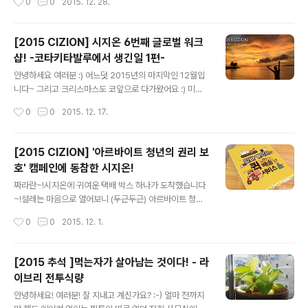
0
0
2015. 12. 28.
가 뙇!! 벌써부터 기대가 되는데 yo! 우와아아앙 'o')/// ~ !
는 순간에 찰칵! 모두들 행복해 보이네요 :)복면 왕 득주씨
예동의 예술적 감각으로 꾸며진 파티 현장! DJ Sid 의 등
도 ..
장 예고로 이번 파티의 기대감이 더 커지는 순간인데 yo!분
[2015 CIZION] 시지온 6번째 글로벌 워크
위기가 한층 UP 될 것 같은 그런 기분~? 그런 느낌적인 느
샵! -코타키타발루에서 생긴일 1편-
낌~? 해가 지기 시작할 무렵.하나, 둘 모이기 시작하는 시
글 내용
지오너들! :)언넝언넝 8282 팔이팔이 모여주세 yo! 다들
안녕하세요 여러분 :) 어느덧 2015년의 마지막인 12월입
모인 것 같으니 시작해 볼까 yo? 보니 하니 뺨치는 MC 호
니다~ 그리고 크리스마스도 코앞으로 다가왔어요 :) 미리
랑님의 진행 속에서 1부가 시작되었는데..
크리쑤마쑤우~ 올해도 시지온은 글로벌 워크샵을 다녀왔
작성시간
0
0
2015. 12. 17.
습니다! 글로벌 워크샵은 창업 초기 수익이 나지 않던 시절,
값싸게 올라온 세부행 비행기 티켓을 보고 모두에게 지름
신이 찾아와 떠나게 된 계기로 현재까지도 매년 이어져 오
[2015 CIZION] '아르바이트 청년의 권리 보
고 있는데요 :) 열심히 일한 당신 떠나라!노는 것 또한 뒤지
호' 캠페인에 동참한 시지온!
지 않는 시지오너들의 워크샵 후기 시작하겠습니당 :) 이번
글 내용
워크숍은 식구들이 많아져 A팀과 B팀으로 나눠 다녀오게
짜라란~!시지온에 귀여운 택배 박스 하나가 도착했습니다
되었는데요! 여행지는 코타키나발루!~~~발루 발루~~~
~!설레는 마음으로 열어보니 (두근두근) 아르바이트 청년
먼저 출발한 A팀이 보내온 사진들을 보며 우리가 더 재밌
의 권리 보호를 위한 캠페인 동참에 감사하다는, 서울시의
작성시간
0
0
2015. 12. 1.
게 놀겠노라!! 이를 바득바득 갈던 B팀! 드. 디. 어 출발합니
따뜻한 손편지와 함께 참여증서가 담겨있었습니다. '알바
다! 언제나처럼 출발 전..
계약서 퀵 배송 서비스'란 서울시가 알바청년의 권리보호
와 근로계약서의 중요성을 알리기 위해 진행하는 이색 캠
[2015 추석 ]먹는자가 살아남는 것이다! - 라
페인입니다. 이런 의미있는 캠페인에 시지온도 함께 하게
이브리 전투식량
되어 행복합니다! 앞으로도 아르바이트 청년 권리 보호를
글 내용
위해 노력하는 시지온이 되겠습니다 :)
안녕하세요! 여러분! 잘 지내고 계신가요? :-) 얼마 전까지