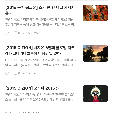
은 다함께 자.연.별.곡 으로 맛점을 하러 갔습니다 ~! >ㅁ<
[2016 동계 워크샵] 스키 한 번 타고 가시지
끼야악 ! 자 시작해볼까?! 한 접시, 두 접씨 가득 담아,각자
온~
자리에 앉아 말없이 들이키고 있는 현장입니다. 심오한 표
글 내용
정으로 자연의 맛을 느끼고 계신 분.무엇을 드시고 있을까
안녕하세요! 여러분 새해 복 많이들 받고 계신가요? 지난
요? 궁금하시죠 - ? 캬~보쌈!!! 쌈에 도ㅑ지고기를 싸고 있
주말에 저희는 동계 워크샵을 다녀왔습니다. :) 장소는 평창
는 현장입니다~ 인스타용.jpg진짜 ㅊㅊ췿ㅊㅊㅊ침.... 넘
알.펜.시.아! 저희 시지오너들은 설레는 마음으로 짐을 꾸리
작성시간
3
0
2016. 1. 26.
어간..
기 시작했는데요! 우선 워크샵 하면 절대 빠질 수 없는 필수
품!!! 컵라면!!! 봉지라면!!! 그리고 대망의 하이라이트!!! 는
없음. 우리는 5팀으로 나눠서 열심히 강원도로 달려갔습니
[2015 CIZION] 시지온 6번째 글로벌 워크
다. 오는 길에 한우를 구워 먹은 팀도 있었고, 막걸리 한 잔
샵! -코타키타발루에서 생긴일 2편-
걸친 팀과 아침부터 한식 뷔페를 먹고 온 팀도 있었고, 마지
글 내용
막으로 그저 햄버거만 열심히 먹고 온 팀이 있었습니다.(사
HAPPY NEW YEAR !2016년 입니다! 여러분 새해 복 많
실 우리팀.) 가는 길에 열린 시지온배 카톡 팀 퀴즈~ First
이 받으세요 :)시지온 6번째 글로벌 워크샵 두 번째 이야기
Mover와 Fast Follower에게 점수가 부여되는 시스템!
시작합니다 ~ ! 오늘은 섬 투어를 하는 날입니다 :)사피섬을
작성시간
0
0
2016. 1. 6.
드디어 리조트 도착! 숙소에 도착하여 다..
가기 위해 선착장으로 꼬우 꼬우! 키햐아~ 오늘도 날씨가
아주 좋은데요? :) 출발 전 사진 한 장 찍어줘야겠지요?뉴
발 정환씨의 깜찍한 검지와 중지 :) 배를 타고 사피섬으로
[2015 CIZION] 굿바이 2015 :)
가는 중입니다! :)보이시나요? 그림이 아닙니다 여러분 ! 옆
글 내용
안녕하세요 여러분!!가족, 연인, 친구들과 행복한 크리스마
에서 슬이씨는"끼야아아아 ~~~ 나~~ 너~~무좋아 ~~
스 보내셨나요? :)이젠 2015년도 얼마 남지 않았네요! 시
~!!!" 소리쳤는데요 ! 오호호오옹! 갑자기 빨라지는 속도에
지온은 지난 23일 크리스마스 파티 겸 송년회를 했는데요!
엉덩이가 들썩거리고머리가 푸드덕- 푸드덕- 바람에 휘날
그 현장! 지금 공개하겠습니다! ^.^ 아침부터 입구에 포스터
리는데침까지 흘릴 뻔했습니다 ! 아름다운 이마가 공개되
작성시간