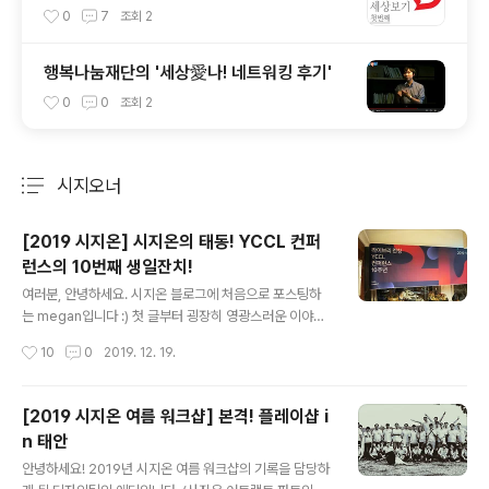
만드는 뉴스의 미래
0
7
조회
2
행복나눔재단의 '세상愛나! 네트워킹 후기'
0
0
조회
2
시지오너
분류 전체보기
주요 글 목록
[2019 시지온] 시지온의 태동! YCCL 컨퍼
런스의 10번째 생일잔치!
글 내용
여러분, 안녕하세요. 시지온 블로그에 처음으로 포스팅하
는 megan입니다 :) 첫 글부터 굉장히 영광스러운 이야기
를 전하게 되어 두근두근합니다! 자, 엄청난 이야기니까 다
작성시간
10
0
2019. 12. 19.
들 집중해주세요! 모두 주목하셨나요? 제가 이렇게 두근거
리며 전하는 이 소식은 바로 . . . . . 시지온 ‘라이브리’ 서비
스의 태동인 ‘YCCL 컨퍼런스’가 10주년이 되었습니다 와
[2019 시지온 여름 워크샵] 본격! 플레이샵 i
아- (폭죽) (뿌뿌) YCCL은 10년 전인 2009년 4월 Yons
n 태안
ei Cyber Communication Club의 줄임말로 탄생했는
글 내용
데요 ← oh.. 간z1... 현재 연세대학교 원주캠퍼스 부총장님
안녕하세요! 2019년 시지온 여름 워크샵의 기록을 담당하