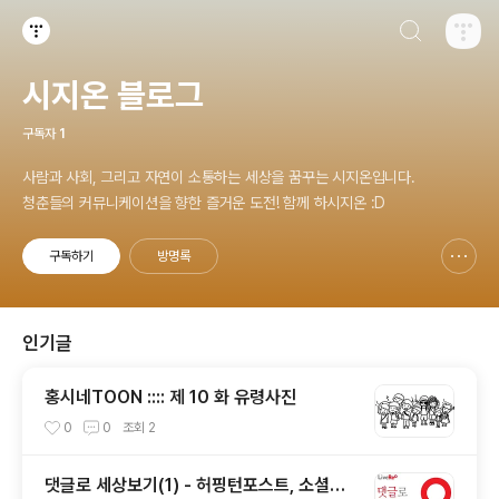
검색하기
티스토리
시지온 블로그
구독자
1
사람과 사회, 그리고 자연이 소통하는 세상을 꿈꾸는 시지온입니다.
청춘들의 커뮤니케이션을 향한 즐거운 도전! 함께 하시지온 :D
구독하기
방명록
신고하기 레이어
열기
인기글
홍시네TOON :::: 제 10 화 유령사진
0
0
조회
2
댓글로 세상보기(1) - 허핑턴포스트, 소셜이