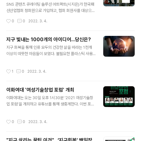
마련하게 되었다. 데이블도 기존 3000여 제휴 매체에 더
SNS 콘텐츠 큐레이팅 솔루션 어트랙트(시지온)가 한국패
해 성별, 연령별, 관심사별 니즈에 따른 다양한 매체군을확
션산업협회 정회원으로 가입하고, 협회 회원사를 대상으로
보, 수익을 강화하고 광고주가 원하는 고객에 따른 보다 세
약 3주간 무료로 솔루션을 제공하는 이벤트를 개최한다.
작성시간
0
0
2022. 3. 4.
분화된 타겟팅 서비스를 제공할 수 있게 되었다. 데이블이
어트랙트는 인스타그램이나 유튜브 등에서 발생되는 SNS
서비스하는 ‘데이블 네이티브..
리뷰 콘텐츠를 수집, 선별해 온라인 또는 오프라인에 실시
간으로 디스플레이하는 서비스다. 이에 소비자들의 리뷰가
지구 빛내는 1000개의 아이디어...당신은?
제품 및 서비스 브랜딩에 생생함을 제공하고 소비자와 브
글 내용
지구 회복을 통해 인류 모두의 건강한 삶을 바라는 1천개
랜드간의 소통이 진행되는 감성 마케팅이 가능하다. 어트
이상의 따뜻한 마음들이 모였다. 불필요한 플라스틱 사용
랙트를 운영 중인 시지온(김미균·김범진 공동대표)은 코로
줄이기, 올바른 분리수거 등 개개인이 일상생활에서 실천
나 펜데믹으로 들어서면서 부터, 어려운 상황을 이어가고
할 수 있는 환경보호 아이디어와 다짐들이 백일장 댓글에
있는 중소벤처기업들에게 자사 솔루션 어트랙트를 무상 제
작성시간
1
0
2022. 3. 4.
올라온 것. 지디넷코리아는 환경을 생각하는 국내 대표 정
공하는 등 기업지원에 계속 힘써왔다. 네파 어트랙트 활용
보통신기술(ICT) 기업들과 함께 ‘지구회복’ 백일장을 이달
사례(출처: 네파몰 공식홈페이지) 지난 1월에 어트랙..
12일까지 진행한다. 지구(제공=이미지투데이) 기후변화로
이화여대 '여성기술창업 포럼' 개최
병든 지구 회복에 도움이 될 수 있는 글을 지으면 우수작을
글 내용
선정해 아이폰13프로, 맥북에어, 애플워치7, 에어팟3 등
이화여대는 오는 30일 오후 1시30분 ‘2021 여성기술창
푸짐한 경품을 증정하는 행사다. 이벤트 참여자들은 지구
업 포럼’을 개최하고 유튜브를 통해 생중계한다. 이번 포럼
를 살리기 위한 개인의 소소한 실천 사례를 공유하고, 모두
은 ‘여성, 임팩트, 변화’를 주제로 우수 여성 기술창업자의
가 일상생활에서 실천할 수 있는 환경보호 아이디어를 작
사례를 공유하고 실험실 창업을 준비하는 여성 인재들의
작성시간
0
0
2022. 3. 4.
문하면 된다. 또 주어진 시제로 환..
네트워킹을 강화하기 위해 마련됐다. 과학기술정보통신부
‘공공기술기반 시장연계 창업탐색 지원사업’ 일환으로 마
련된 이번 포럼은 이화여대 실험실창업혁신단, 한국여성과
"지구 살리는 꿀팁 이것"...‘지구회복’ 백일장