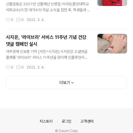
께 건강한 댓글 캠페인인 'JUST THE WAY YOU ARE
선플운동은 2007년 선플재단 민병철 이사장(중앙대학교
(지금 그대로의 당신)'를 진행한다고 26일 밝혔다.라이브
석좌교수)이 한 여가수의 자살 소식을 접한 후, 학생들과 함
리는 국내 정보기술(IT) 분야 제1호 소셜벤처기업인 시지
께 악플 피해자들에게 위로와 격려의 댓글을 다는 과제를
작성시간
0
0
2022. 3. 4.
온이 운영하는 소셜댓글 서비스다. 라이브리는 악성댓글과
통해 시작되었으며, 인터넷상에서 악성 댓글(악플)로 인한
사이버테러를 감소하기 위해 ..
피해를 줄이고, 긍정적이고 따뜻한 댓글(선플)을 통해 건강
한 온라인 문화를 조성하자는 시민 참여형 캠페인입니다.
시지온, ‘라이브리’ 서비스 11주년 기념 건강
소셜댓글 플랫폼 '라이브리'가 서비스 11주년을 맞아 26일
댓글 캠페인 실시
부터 한 달간 인플루언서와 함께 건강한 댓글 캠페인 ‘저스
글 내용
트 더 웨이 유 아’(JUST THE WAY YOU ARE)를 시작한
아주경제 신보훈 기자 [사진=시지온] 시지온은 소셜댓글
다.캠페인은 팔찌 판매를 통해 수익금 전액을 악성댓글 피
플랫폼 ‘라이브리’ 서비스 11주년을 맞이해 인플루언서와
해자들 마음치유 비용으로 기부하는 방식이다.2011년 발
함께하는 건강한 댓글 캠페인 ‘JUST THE WAY YOU A
작성시간
0
0
2022. 3. 4.
표된 라이브리 서비스는 악성댓글과 사이버테러를 감소시
RE’를 시작한다고 25일 밝혔다. 이번 캠페인은 SNS 인플
키고자 새롭게 고안된 댓글..
루언서들과 함께 진행된다. 인플루언서가 소개하는 사이트
에서 구매 가능하며 취지에 동참하고자 하는 분들에게 한
더보기
정 수량으로 판매된다. 인증샷과 함께 #건강한댓글캠페인
#저스트더웨이유아2020 #지금그대로의당신2020 해시
태그를 사용한 컨텐츠를 페이스북, 인스타그램, 유투브에
업로드하면서 주변 지인에게 캠페인을 알릴 수 있다. 팔찌
수익금은 전액 악성댓글, 사이버테러 피해자들을 위한 마
음상담 비용으로 사용된다. 더불어 국제죽음교육상담전문
의안내
티스토리
로그인
고객센터
가, 갈등 중재 및 대화훈련가로 알려진 ‘..
© Daum Corp.