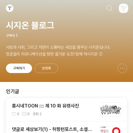
검색하기
티스토리
시지온 블로그
구독자
1
사람과 사회, 그리고 자연이 소통하는 세상을 꿈꾸는 시지온입니다.
청춘들의 커뮤니케이션을 향한 즐거운 도전! 함께 하시지온 :D
구독하기
방명록
신고하기 레이어
열기
인기글
홍시네TOON :::: 제 10 화 유령사진
0
0
조회
2
댓글로 세상보기(1) - 허핑턴포스트, 소셜이