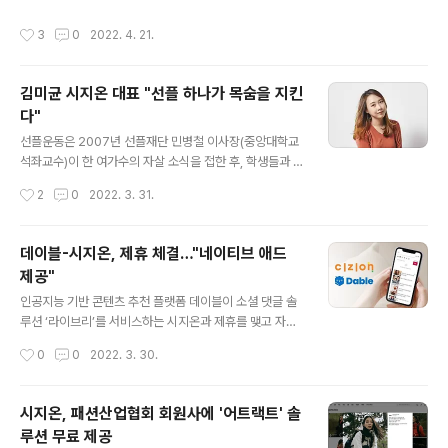
산업협회 저자 세미나 및 어트랙트 소개 특별히 지난 5월 1
각보다 시간이 많이 걸렸다. 처음에 정리하고 또한 수정하
2일, 시지온이 협력 회원사로 등록되어있는 한국패션산업
작성시간
3
0
2022. 4. 21.
고 그리고 나서도 내용을 추가하고 다시 교정하면서 1년6
협회 회원들을 대상으로 데이비드 님의 저자 세미나 및 자
개월간의 시간이 걸렸다. 책을 통해서 이론뿐만 아니라 기
사몰을 강화시키기 위한 필수 요소 고..
업에서 매일 보게되는 사례 그리고 직접 경험한 일들을 담
김미균 시지온 대표 "선플 하나가 목숨을 지킨
고자 했다. 완벽하지는 않겠지만 그간 대기업과 스타트업
다"
에서 일하면서 얻었던 경험을 모두 쏟아 내었다고 할 수 있
글 내용
다. 플랫폼의 성장패턴 플랫폼은 앞으로도 계속 성장할까
선플운동은 2007년 선플재단 민병철 이사장(중앙대학교
요? 플랫폼 책을 쓰면서 이전에 여러 책들을 보았다. 그리
석좌교수)이 한 여가수의 자살 소식을 접한 후, 학생들과 함
고 그 책들은 저를 비롯하여 한국에 있는 업계 종사자들에
께 악플 피해자들에게 위로와 격려의 댓글을 다는 과제를
작성시간
2
0
2022. 3. 31.
게 큰 영향력과 소중한 참고자료가 되었다...
통해 시작되었으며, 인터넷상에서 악성 댓글(악플)로 인한
피해를 줄이고, 긍정적이고 따뜻한 댓글(선플)을 통해 건강
한 온라인 문화를 조성하자는 시민 참여형 캠페인입니다.
데이블-시지온, 제휴 체결…"네이티브 애드
“누군가는 말 한마디로 천 냥 빚을 갚는다고 하지만, 나는
제공"
말 한 마디가 목숨을 지킨다라고 말하고 싶다.”악성댓글로
글 내용
인한 사회적 문제가 끊이질 않고 있다. 유명 연예인의 극단
인공지능 기반 콘텐츠 추천 플랫폼 데이블이 소셜 댓글 솔
적 선택을 하고, 불필요한 편 가르기로 물리적 충돌이 일어
루션 ‘라이브리’를 서비스하는 시지온과 제휴를 맺고 자사
나기도 한다. 오프라인에서는 다정한 친구고 이웃인데, 온
의 네이티브 애드를 제공한다고 24일 밝혔다. 이번 제휴를
작성시간
0
0
2022. 3. 30.
라인에서는 차가운 악플러가 돼 상대방을 찌르는 일이 빈
통해 데이블은 소셜네트워크서비스(SNS)로 로그인 해 댓
번하다.이에 소셜로그인 기반 댓글..
글을 작성할 수 있는 소셜 댓글 솔루션 ‘라이브리’가 설치된
약 5만 2000여 사이트에 ‘데이블 네이티브 애드’를 제공
시지온, 패션산업협회 회원사에 '어트랙트' 솔
한다. 데이블의 네이티브 광고를 통한 수익을 바탕으로 시
루션 무료 제공
지온은 라이브리 서비스를 무료로 제공할 수 있는 기틀을
글 내용