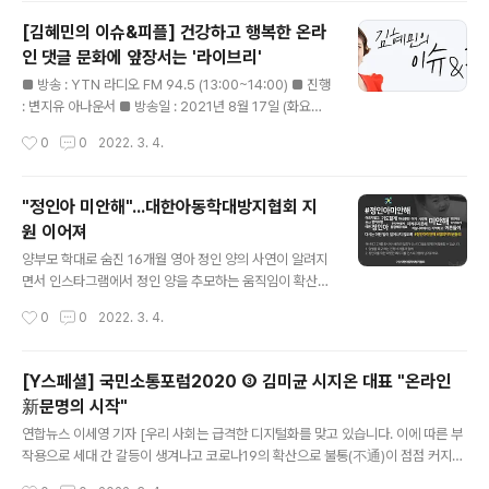
오피스 저스트코에서 인터뷰 하고 있다./강진형 기자aym
[김혜민의 이슈&피플] 건강하고 행복한 온라
sdream@ [아시아경제 박지환 기자] "돈을 많이 벌겠다
인 댓글 문화에 앞장서는 '라이브리'
는 생각보다는 온라인상에 퍼져있는 악성 댓글로부터 피해
글 내용
를 보는 사람들이 없었으면 좋겠다는 마음에서 시작했어
■ 방송 : YTN 라디오 FM 94.5 (13:00~14:00) ■ 진행
요." 2007년은 온라인 악성 댓글 문제가 심각한 사회문제
: 변지유 아나운서 ■ 방송일 : 2021년 8월 17일 (화요일)
로 떠오르던 시기였다. 대학에서 신문방송학을 공부하며
■ 대담 : 김미균 시지온 대표 * 아래 텍스트는 실제 방송
작성시간
0
0
2022. 3. 4.
언론사 입사를 꿈꿨던 김미균 시지온 대표가 악성 댓글을
내용과 차이가 있을 수 있으니 보다 정확한 내용은 방송으
줄이는 방법을 고민하고, 기술 개발..
로 확인하시기 바랍니다. [김혜민의 이슈&피플] 건강하고
행복한 온라인 댓글 문화에 앞장서는 '라이브리' ◇ 변지유
"정인아 미안해"...대한아동학대방지협회 지
아나운서(이하 변지유)> 아직은 작은 기업이라 모르고 지
원 이어져
나칠 수 있지만, 결코 놓쳐서는 안 되는 기업의 숨은 가치를
글 내용
알려 드리는 시간! '가치를 판매하는' 소중한 기업을 소개하
양부모 학대로 숨진 16개월 영아 정인 양의 사연이 알려지
는 가판대입니다. 말에도 힘이 있죠. 오늘은 누군가를 웃게
면서 인스타그램에서 정인 양을 추모하는 움직임이 확산되
하는 따스한 말 한마디, 건내보시면 어떨까요? 지금 이 순
고 있다. 대한아동학대방지협회가 '#정인아미안해' 캠페인
작성시간
0
0
2022. 3. 4.
간에도 일어나고 있는 사이버 테러, 악플과의 ..
을 시작한 이후, 12일 오후 2시 기준 인스타그램에는 정인
양을 추모하는 사진과 함께 아동학대 방지를 위한 방안을
만들어야 한다는 내용의 콘텐츠가 9만7천건 이상 올라왔
[Y스페셜] 국민소통포럼2020 ③ 김미균 시지온 대표 "온라인
다. 이에 연예계 스타들은 애도와 진정서 제출을 넘어 학대
新문명의 시작"
피해 아동을 위해 기부하는 등 '#정인아미안해' 캠페인에
글 내용
큰 힘을 실어주고 있다. 배우 이영애는 정인 양 묘지를 찾아
연합뉴스 이세영 기자 [우리 사회는 급격한 디지털화를 맞고 있습니다. 이에 따른 부
고인을 추모한 데 이어 1억원을 기부하고, 가수 사이먼도미
작용으로 세대 간 갈등이 생겨나고 코로나19의 확산으로 불통(不通)이 점점 커지고
닉은 인스타그램 캠페인 참여와 함께 어린이재단에 5천만
있습니다. 세대 간 갈등 해소와 사회적 소통 활성화를 위해 문화체육관광부와 함께
작성시간