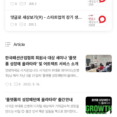
만드는 뉴스의 미래
0
7
조회
2
댓글로 세상보기(9) - 스타트업의 장기 생존
조건
0
2
조회
2
Article
분류 전체보기
주요 글 목록
한국패션산업협회 회원사 대상 세미나 '플랫
폼 성장에 올라타라' 및 어트랙트 서비스 소개
글 내용
안녕하세요 시지온입니다. 시지온의 부대표 데이비드(신병
휘)님 께서 지난 3월 31일에 '플랫폼 성장패턴에 올라타
라'라는 제목으로 따끈따끈한 책 한 권을 출간하셨습니다.
작성시간
2
0
2022. 5. 16.
지난 오랜 기간 동안 여러 큰 기업에서의 업무 경험을 바탕
으로, 플랫폼에 대한 전반적인 인사이트와 함께 플랫폼이
어떤 방식과 패턴으로 기하급수적으로 성장하는지에 대해
‘플랫폼의 성장패턴에 올라타라’ 출간안내
풀어낸 책인데요! 여러 온/오프라인 서점에서 높은 평점을
글 내용
시지온 부대표 신병휘 디지털 세상에서 기하급수적 성장을
유지하며 많은 독자들에게 추천을 받고 있는 베스트셀러로
만드는 비밀 😊 출간 인사 해온 일들을 책으로 정리한다는
이름을 날리는 중입니다! (평점이 무려 9.8점?!) 한국패션
것은 쉬운 일이 아니었다. 그렇지만 한번 해보고 싶었다. 생