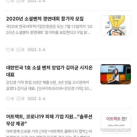
0
0
2022. 3. 4.
원을 기부했다. 정인아미안해 사이트 이미지 연예계뿐만
국민정책소통포럼 온라인 강연을 콘텐츠로 제작했습니다. 콘텐츠는 가정 내 세대 간
국내 기업 또한 자사 기술 후원으로..
갈등, 다문화 갈등, 직장 및 사회에서의 세대 간 갈등 등의 주제로 7회에 걸쳐 송고될
예정입니다.] (서울=연합뉴스) 이세영 기자 = "빙하가 녹거나 환경파괴로 지구가 사
2020년 소셜벤처 경연대회 참가자 모집
라질 물리적 위험만큼 무차별적이고 폭력적인 온라인 환경으로 인한 정신적 위험 요
글 내용
국민DB 한국사회적기업진흥원은 오는 7월 13일까지 ‘20
소도 커지고 있습니다. 우리의 아이들에게 어떤 세상을 물려줄 것인가를 고민하며 온
20년 소셜벤처 경연대회’ 참가자를 모집한다고 9일 밝혔
라인 신(新)문명을 창조해야 합니다" 김미균 시지온(35..
다. 소셜벤처 경연대회는 평균 1000명 이상 참가하는 국
내 최대 규모의 사회적기업 창업 아이디어 경연장이다. 소
작성시간
0
0
2022. 3. 4.
셜벤처 아이디어를 발굴하고 사업화를 지원하기 위한 자리
다. 강성태 대표가 운영하는 ‘공부의 신’, 10억원의 연매출
을 올리는 ‘시지온’, 국내 최대 소셜 하우징 전문기업 셰어
대한민국 1호 소셜 벤처 창업가 김미균 시지온
하우스 우주 등의 사회적기업이 이 대회에서 발굴됐다. 올
대표
해로 12회째를 맞은 소셜벤처 경연대회는 참가 요건의 문
글 내용
턱이 낮아졌다. 지난해까지는 창업하지 않은 자로 자격 조
강민경 기자 창업 3년간 매출 0원, 3년 반을 고시원에서
건이 제한됐다. 하지만 올해는 정부부처 및 공공기관에서
살았다 김미균 대표. [인사이트코리아=강민경 기자] 200
주최·주관한 유사 경연대회에서 동일한 아이디어로 수상이
7년 당시 국내에선 온라인 악성댓글과 사이버 테러에 시달
작성시간
0
0
2022. 3. 4.
력이 없으면 무관하다. 모집 분야는 청..
리던 유명 연예인들의 잇따른 자살 사건이 발생했다. 이러
한 문제는 연예계를 넘어 일반 네티즌까지 번지며 사회적
문제로 대두됐다. ‘시지온’은 이 문제 해결을 위한 도전에서
어트랙트, 코로나19 피해 기업 지원…”솔루션
시작됐다. 연세대학교에서 커뮤니케이션을 공부하던 학생
무상 제공”
창업가는 사이버 공간이 ‘코드’로 이뤄졌다는 점에 주목해
글 내용
인터페이스의 구조변화를 통해 해결하고자 했다. 아이디어
아주경제 신보훈 기자 [사진=어트랙트 홈페이지 캡처.] 어