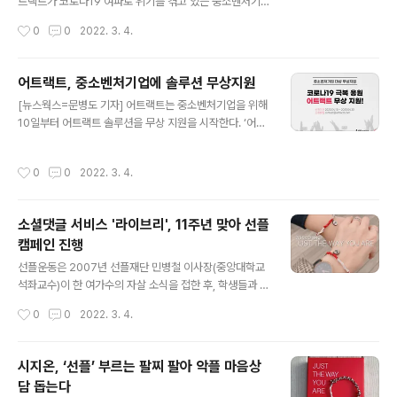
의 핵심은 소셜네트워크서비스(SNS) 로그인으로 작성의
트랙트가 코로나19 여파로 위기를 겪고 있는 중소벤처기
장벽을 낮추고, 댓글을 SNS로 동시전송하면서 스스로 책
업을 위해 어트랙트 솔루션 무상 지원을 시작한다고 8일
작성시간
0
0
2022. 3. 4.
임 있는 소통을 꾀하는 구조였다. 당시 김미균 시지온 대표
밝혔다. 어트랙트는 인스타그램·유튜브 콘텐츠를 선별해
의 나이 22세였다. 는 지난 5월 ..
홈페이지와 자사몰, 어플리케이션 등에 노출할 수 있는 큐
레이션 플랫폼이다. 이번 솔루션 무상 제공은 코로나19 피
어트랙트, 중소벤처기업에 솔루션 무상지원
해 기업 지원에 동참하는 차원에서 시작했다. 그동안 축적
글 내용
[뉴스웍스=문병도 기자] 어트랙트는 중소벤처기업을 위해
한 경험과 기술을 바탕으로 중소벤처기업의 매출 증대와
10일부터 어트랙트 솔루션을 무상 지원을 시작한다. ‘어트
온라인 기반을 구축하는데 도움을 줄 예정이다. 이번 무상
랙트’는 인스타그램·유튜브 콘텐츠를 선별하여 홈페이지와
지원 대상은 종업원 수 50명 미만, 자기 자본 및 매출액 3
자사몰, 어플리케이션 등에 노출할 수 있는 큐레이션 플랫
0억 원 미만 기업이 해당된다. 신청기간은 오는 10일부터
작성시간
0
0
2022. 3. 4.
폼이다. 인플루언서와 유튜버 마케팅이 각광을 받으며 최
30일까지며, 어트랙트 이메일로 신청하면 된다. 지원 기업
근의 경제 위기속에서도 주요 기업 및 기관에서 꾸준하게
중 총 20개 기업을 선정해 총 6..
활용되고 있다. 무상 지원 대상은 종업원 수 50명 미만, 자
소셜댓글 서비스 '라이브리', 11주년 맞아 선플
기 자본 및 매출액 30억 원 미만인 기업이 해당된다. 신청
캠페인 진행
기간은 2020년 4월 10일부터 4월 30일까지이며, 이메
글 내용
일로 신청하면 된다. 지원한 기업 중 총 20개 기업을 선정
선플운동은 2007년 선플재단 민병철 이사장(중앙대학교
하여 총 6억원 상당의 어트랙트 솔루션과 컨설팅을 1년간
석좌교수)이 한 여가수의 자살 소식을 접한 후, 학생들과 함
무상 지원할 계획이다. 김범진 시지온 대표는 “코로나19로
께 악플 피해자들에게 위로와 격려의 댓글을 다는 과제를
작성시간
0
0
2022. 3. 4.
인해 온라인 산업이 급성장..
통해 시작되었으며, 인터넷상에서 악성 댓글(악플)로 인한
피해를 줄이고, 긍정적이고 따뜻한 댓글(선플)을 통해 건강
한 온라인 문화를 조성하자는 시민 참여형 캠페인입니다.
시지온, ‘선플’ 부르는 팔찌 팔아 악플 마음상
조선비즈 - 이종현 기자소셜댓글 서비스 '라이브리'가 서비
담 돕는다
스 11주년을 맞아 한 달간 소셜미디어 인플루언서들과 함
글 내용