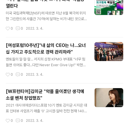
학기술인육성재단(WISET)이 공동 주관한다. 이공계열 여
열린다
성 예비창업자와 실험실 창업 여성기업 관계자들이 온라인
글 내용
과 오프라인으로 참여할 예정이다. 우수 여성기술창업자로
미국 국립과학재단(NSF)에 따르면 지난 8월 북극에 위치
는 코딩교육플랫폼 그레이스풀레인의 김예리 이사, 어린이
한 그린란드에 사흘간 70억t에 달하는 비가 내린 것으로
교육돌봄 서비스 플랫폼 자란다의 장서정 대표, 소셜댓글
관측됐다. 세계은행(WB)은 기후변화 보고서 ‘그라운드스
작성시간
0
0
2022. 3. 4.
서비스 라이브리의 운영사인 시지온의 김미균 대..
웰 파트2’를 통해 해수면 상승과 물부족, 곡물 생산 감소로
6개 지역에서 기후변화로 인한 강주 이주 사태가 빠르면 2
030년부터 나타날 것이라고 결론지었다. 이 같은 환경오
[여성포럼10주년]"내 삶의 CEO는 나...오너
염으로 인한 이상 기후 현상들이 지구 곳곳에서 나타나자
십 가지고 주도적으로 경력 관리하라"
각 국가들은 석탄발전을 과감히 줄여야 한다는 목소리를
글 내용
내고, 탄소배출량 감축에 힘을 쏟고 있다. 우리나라의 경우
멘토들의 말·말·말... 서지희 삼정 KPMG 부대표 "너무 힘
2030년까지 탄소배출량을 40% 감축하겠다는 상향된 목
들면 쉬어도 좋다...다만 Never Ever Give Up!" 박현남
표를 제시했으며, 정보통신기술(ICT) 기업들이 앞 다퉈 친
도이치은행 대표 "목표 정하고 준비 차곡차곡...기회 왔을
작성시간
0
0
2022. 3. 4.
환경 경영 전략을 발표하고 있다. 이에 지디넷코리아는 착
때 역량 발휘하라" 연경희 휴넷 HRD 사업부 대표 "여성 국
한기업들과 함께 ‘지구회복’ 모..
한 말고 리더십 발휘...선한 영향력 주는 존재돼라" 김상희
국회부의장과 정영애 여성가족부 장관을 비롯한 여성리더
[W프런티어]김미균 "악플 줄이겠단 생각에
멘토단이 27일 서울 중구 롯데호텔에서 아시아경제 주최
소셜 벤처 창업했죠"
로 열린 '2021 아시아여성리더스포럼'에 참석해 사진촬영
글 내용
을 하고 있다./강진형 기자aymsdream@ [아시아경제
2021 아시아여성리더스포럼 10기 멘토 김미균 시지온 대
박지환 기자, 정현진 기자] 27일 서울 중구 소공동 롯데호
표 인터뷰 사업초기 매출 '0' 고시원·알바 전전 현재 1400
텔에서 열린 ‘2021 아시아여성리더스포럼’에 참석한 10
개 고객사 두며 승승장구 후배들 고민 상담이 취미이자 특
작성시간
0
0
2022. 3. 4.
기 멘토단은 여성들에게 매사에 도전하는 마음과 포기하지
기 창업 아이템·돈보다 동반자가 중요 여성 창업, 육아 부담
않는..
부터 해결해야 김미균 시지온 대표가 4일 서울 중구 공유