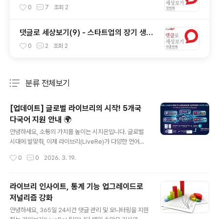
만드는 뉴스의 미래
0
7
조회
2
댓글로 세상보기(9) - 스타트업의 장기 생존
조건
0
2
조회
2
분류 전체보기
주요 글 목록
[업데이트] 글로벌 라이브리의 시작! 5개국
다국어 지원 안내 🌍
글 내용
안녕하세요, 소통의 가치를 높이는 시지온입니다. 글로벌
시대에 발맞춰, 이제 라이브리(LiveRe)가 다양한 언어로
전 세계 사용자들과 만납니다!이제 라이브리 위젯과 관리
작성시간
0
0
2026. 3. 19.
자 페이지에서 한국어, 영어, 중국어(간체/번체), 일본어, 베
트남어를 완벽하게 지원합니다. 내 사이트 방문자의 국적
에 맞춰 가장 편안한 소통 환경을 제공해 보세요.📌 핵심
라이브리 인사이트, 통계 기능 업그레이드로
포인트: 언어 설정의 우선순위작성자(사용자) 맞춤 지원:
저널리즘 강화
댓글을 작성하는 엔드 유저(End user)의 설정 언어가 설
글 내용
치자(Publisher)가 지정한 기본 언어보다 우선하여 노출
안녕하세요, 365일 24시간 댓글 관리 및 모니터링을 지원