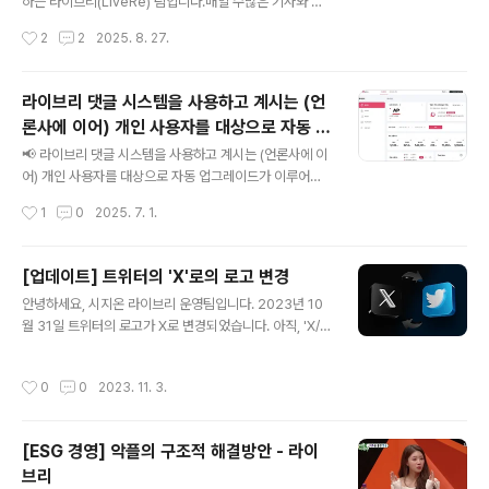
됩니다. (로그인 시 자동 적용)🛠️ 이렇게 설정하세요!1. 댓
하는 라이브리(LiveRe) 팀입니다.매일 수많은 기사와 독
글 작성자(End User) 언어 설정 방법라이브리 위젯 로그
자 반응 속에서 더 나은 저널리즘과 소통을 위해 고민하시
작성시간
2
2
2025. 8. 27.
인 후, 위젯 상단의 [MY] 버튼을 클릭하여 원하는 언어로
는 언론사 및 편집국 관계자 여러분께 반가운 소식을 전합
변..
니다. 독자 데이터를 더욱 빠르고 깊이 있게 분석하여, 기사
기획과 커뮤니티 관리에 곧바로 활용할 수 있도록 '라이브
라이브리 댓글 시스템을 사용하고 계시는 (언
리 인사이트'의 통계 기능을 대규모로 업그레이드했습니
론사에 이어) 개인 사용자를 대상으로 자동 업
다.이제 단순한 댓글 수를 넘어, 독자들의 진짜 관심사와 여
글 내용
그레이드가 이루어집니다
론의 흐름을 데이터로 직접 확인하고 업무에 활용해 보세
📢 라이브리 댓글 시스템을 사용하고 계시는 (언론사에 이
요.삭제 및 신고 댓글 통계: 삭제된 댓글 수와 사용자 신고
어) 개인 사용자를 대상으로 자동 업그레이드가 이루어집
횟수(총 합계)를 새로 제공하여 청중 모니터링 트렌드를 이
니다안녕하세요.표현의 자유를 지향하는 라이브리 팀입니
작성시간
1
0
2025. 7. 1.
해하고 잠재적 문제를 사전에 파악할 수 있습니다.소셜미
다.더 빠른 속도와 강력한 분석 기능으로 개선된 라이브리
디어 로그인 랭킹 방문 수: 로..
(LiveRe) 버전 11 (v.11) 업그레이드를 안내드립니다.이번
업그레이드 및 향후 기능 개선을 통해, 기존의 불편 사항을
[업데이트] 트위터의 'X'로의 로고 변경
해소하고 댓글을 활용한 콘텐츠 영향력 및 미디어 효과가
글 내용
안녕하세요, 시지온 라이브리 운영팀입니다. 2023년 10
더욱 증대될 것으로 기대됩니다.✅ 업그레이드 개요항상
월 31일 트위터의 로고가 X로 변경되었습니다. 아직, 'X/엑
라이브리를 이용해주시는 고객 여러분께 깊이 감사드립니
스'라는 브랜드 보다는 '트위터/Twitter'라는 명칭이 익숙
다.보다 안정적이고 향상된 서비스를 제공해드리기 위해,
한 분들이 많긴 합니다. X/트위터 측에서 최근에 구체적인
2025년 7~8월 중 라이브리 시스템이 자동으로 업그레이
작성시간
0
0
2023. 11. 3.
브랜드 가이드라인이 나왔습니다. https://about.twitter.
드됩니다.📌 주요 개선사항 (2025년 7월 1일 기준)더욱
com/en/who-we-are/brand-toolkit 이에 따라 라이
빠르고 직관적인 UI/UX 디..
브리 댓글에서도 로고 작업을 변경하되, 명칭은 X/트위터
[ESG 경영] 악플의 구조적 해결방안 - 라이
라고 혼용해서 표기하기로 하였습니다. 라이브리를 이용하
브리
시는 사용자분들은 로고 변경된 내용을 참고바랍니다. * 변
글 내용