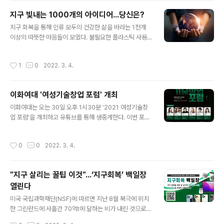
간으로 디스플레이하는 서비스다. 이에 소비자들의 리뷰가
지구 빛내는 1000개의 아이디어...당신은?
제품 및 서비스 브랜딩에 생생함을 제공하고 소비자와 브
글 내용
지구 회복을 통해 인류 모두의 건강한 삶을 바라는 1천개
랜드간의 소통이 진행되는 감성 마케팅이 가능하다. 어트
이상의 따뜻한 마음들이 모였다. 불필요한 플라스틱 사용
랙트를 운영 중인 시지온(김미균·김범진 공동대표)은 코로
줄이기, 올바른 분리수거 등 개개인이 일상생활에서 실천
나 펜데믹으로 들어서면서 부터, 어려운 상황을 이어가고
할 수 있는 환경보호 아이디어와 다짐들이 백일장 댓글에
있는 중소벤처기업들에게 자사 솔루션 어트랙트를 무상 제
작성시간
1
0
2022. 3. 4.
올라온 것. 지디넷코리아는 환경을 생각하는 국내 대표 정
공하는 등 기업지원에 계속 힘써왔다. 네파 어트랙트 활용
보통신기술(ICT) 기업들과 함께 ‘지구회복’ 백일장을 이달
사례(출처: 네파몰 공식홈페이지) 지난 1월에 어트랙..
12일까지 진행한다. 지구(제공=이미지투데이) 기후변화로
이화여대 '여성기술창업 포럼' 개최
병든 지구 회복에 도움이 될 수 있는 글을 지으면 우수작을
글 내용
선정해 아이폰13프로, 맥북에어, 애플워치7, 에어팟3 등
이화여대는 오는 30일 오후 1시30분 ‘2021 여성기술창
푸짐한 경품을 증정하는 행사다. 이벤트 참여자들은 지구
업 포럼’을 개최하고 유튜브를 통해 생중계한다. 이번 포럼
를 살리기 위한 개인의 소소한 실천 사례를 공유하고, 모두
은 ‘여성, 임팩트, 변화’를 주제로 우수 여성 기술창업자의
가 일상생활에서 실천할 수 있는 환경보호 아이디어를 작
사례를 공유하고 실험실 창업을 준비하는 여성 인재들의
작성시간
0
0
2022. 3. 4.
문하면 된다. 또 주어진 시제로 환..
네트워킹을 강화하기 위해 마련됐다. 과학기술정보통신부
‘공공기술기반 시장연계 창업탐색 지원사업’ 일환으로 마
련된 이번 포럼은 이화여대 실험실창업혁신단, 한국여성과
"지구 살리는 꿀팁 이것"...‘지구회복’ 백일장
학기술인육성재단(WISET)이 공동 주관한다. 이공계열 여
열린다
성 예비창업자와 실험실 창업 여성기업 관계자들이 온라인
글 내용
과 오프라인으로 참여할 예정이다. 우수 여성기술창업자로
미국 국립과학재단(NSF)에 따르면 지난 8월 북극에 위치
는 코딩교육플랫폼 그레이스풀레인의 김예리 이사, 어린이
한 그린란드에 사흘간 70억t에 달하는 비가 내린 것으로
교육돌봄 서비스 플랫폼 자란다의 장서정 대표, 소셜댓글
관측됐다. 세계은행(WB)은 기후변화 보고서 ‘그라운드스
작성시간