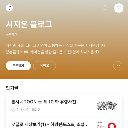
검색하기
티스토리
시지온 블로그
구독자
1
사람과 사회, 그리고 자연이 소통하는 세상을 꿈꾸는 시지온입니다.
청춘들의 커뮤니케이션을 향한 즐거운 도전! 함께 하시지온 :D
구독하기
방명록
신고하기 레이어
열기
인기글
홍시네TOON :::: 제 10 화 유령사진
0
0
조회
2
댓글로 세상보기(1) - 허핑턴포스트, 소셜이