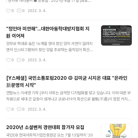
요." 2007년은 온라인 악성 댓글 문제가 심각한 사회문제
: 변지유 아나운서 ■ 방송일 : 2021년 8월 17일 (화요일)
로 떠오르던 시기였다. 대학에서 신문방송학을 공부하며
■ 대담 : 김미균 시지온 대표 * 아래 텍스트는 실제 방송
작성시간
0
0
2022. 3. 4.
언론사 입사를 꿈꿨던 김미균 시지온 대표가 악성 댓글을
내용과 차이가 있을 수 있으니 보다 정확한 내용은 방송으
줄이는 방법을 고민하고, 기술 개발..
로 확인하시기 바랍니다. [김혜민의 이슈&피플] 건강하고
행복한 온라인 댓글 문화에 앞장서는 '라이브리' ◇ 변지유
"정인아 미안해"...대한아동학대방지협회 지
아나운서(이하 변지유)> 아직은 작은 기업이라 모르고 지
원 이어져
나칠 수 있지만, 결코 놓쳐서는 안 되는 기업의 숨은 가치를
글 내용
알려 드리는 시간! '가치를 판매하는' 소중한 기업을 소개하
양부모 학대로 숨진 16개월 영아 정인 양의 사연이 알려지
는 가판대입니다. 말에도 힘이 있죠. 오늘은 누군가를 웃게
면서 인스타그램에서 정인 양을 추모하는 움직임이 확산되
하는 따스한 말 한마디, 건내보시면 어떨까요? 지금 이 순
고 있다. 대한아동학대방지협회가 '#정인아미안해' 캠페인
작성시간
0
0
2022. 3. 4.
간에도 일어나고 있는 사이버 테러, 악플과의 ..
을 시작한 이후, 12일 오후 2시 기준 인스타그램에는 정인
양을 추모하는 사진과 함께 아동학대 방지를 위한 방안을
만들어야 한다는 내용의 콘텐츠가 9만7천건 이상 올라왔
[Y스페셜] 국민소통포럼2020 ③ 김미균 시지온 대표 "온라인
다. 이에 연예계 스타들은 애도와 진정서 제출을 넘어 학대
新문명의 시작"
피해 아동을 위해 기부하는 등 '#정인아미안해' 캠페인에
글 내용
큰 힘을 실어주고 있다. 배우 이영애는 정인 양 묘지를 찾아
연합뉴스 이세영 기자 [우리 사회는 급격한 디지털화를 맞고 있습니다. 이에 따른 부
고인을 추모한 데 이어 1억원을 기부하고, 가수 사이먼도미
작용으로 세대 간 갈등이 생겨나고 코로나19의 확산으로 불통(不通)이 점점 커지고
닉은 인스타그램 캠페인 참여와 함께 어린이재단에 5천만
있습니다. 세대 간 갈등 해소와 사회적 소통 활성화를 위해 문화체육관광부와 함께
작성시간
0
0
2022. 3. 4.
원을 기부했다. 정인아미안해 사이트 이미지 연예계뿐만
국민정책소통포럼 온라인 강연을 콘텐츠로 제작했습니다. 콘텐츠는 가정 내 세대 간
국내 기업 또한 자사 기술 후원으로..
갈등, 다문화 갈등, 직장 및 사회에서의 세대 간 갈등 등의 주제로 7회에 걸쳐 송고될
예정입니다.] (서울=연합뉴스) 이세영 기자 = "빙하가 녹거나 환경파괴로 지구가 사
2020년 소셜벤처 경연대회 참가자 모집
라질 물리적 위험만큼 무차별적이고 폭력적인 온라인 환경으로 인한 정신적 위험 요
글 내용
국민DB 한국사회적기업진흥원은 오는 7월 13일까지 ‘20
소도 커지고 있습니다. 우리의 아이들에게 어떤 세상을 물려줄 것인가를 고민하며 온