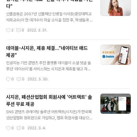
고자 했다. 완벽하지는 않겠지만 그간 대기업과 스타트업
다"
에서 일하면서 얻었던 경험을 모두 쏟아 내었다고 할 수 있
글 내용
다. 플랫폼의 성장패턴 플랫폼은 앞으로도 계속 성장할까
선플운동은 2007년 선플재단 민병철 이사장(중앙대학교
요? 플랫폼 책을 쓰면서 이전에 여러 책들을 보았다. 그리
석좌교수)이 한 여가수의 자살 소식을 접한 후, 학생들과 함
고 그 책들은 저를 비롯하여 한국에 있는 업계 종사자들에
께 악플 피해자들에게 위로와 격려의 댓글을 다는 과제를
작성시간
2
0
2022. 3. 31.
게 큰 영향력과 소중한 참고자료가 되었다...
통해 시작되었으며, 인터넷상에서 악성 댓글(악플)로 인한
피해를 줄이고, 긍정적이고 따뜻한 댓글(선플)을 통해 건강
한 온라인 문화를 조성하자는 시민 참여형 캠페인입니다.
데이블-시지온, 제휴 체결…"네이티브 애드
“누군가는 말 한마디로 천 냥 빚을 갚는다고 하지만, 나는
제공"
말 한 마디가 목숨을 지킨다라고 말하고 싶다.”악성댓글로
글 내용
인한 사회적 문제가 끊이질 않고 있다. 유명 연예인의 극단
인공지능 기반 콘텐츠 추천 플랫폼 데이블이 소셜 댓글 솔
적 선택을 하고, 불필요한 편 가르기로 물리적 충돌이 일어
루션 ‘라이브리’를 서비스하는 시지온과 제휴를 맺고 자사
나기도 한다. 오프라인에서는 다정한 친구고 이웃인데, 온
의 네이티브 애드를 제공한다고 24일 밝혔다. 이번 제휴를
작성시간
0
0
2022. 3. 30.
라인에서는 차가운 악플러가 돼 상대방을 찌르는 일이 빈
통해 데이블은 소셜네트워크서비스(SNS)로 로그인 해 댓
번하다.이에 소셜로그인 기반 댓글..
글을 작성할 수 있는 소셜 댓글 솔루션 ‘라이브리’가 설치된
약 5만 2000여 사이트에 ‘데이블 네이티브 애드’를 제공
시지온, 패션산업협회 회원사에 '어트랙트' 솔
한다. 데이블의 네이티브 광고를 통한 수익을 바탕으로 시
루션 무료 제공
지온은 라이브리 서비스를 무료로 제공할 수 있는 기틀을
글 내용
마련하게 되었다. 데이블도 기존 3000여 제휴 매체에 더
SNS 콘텐츠 큐레이팅 솔루션 어트랙트(시지온)가 한국패
해 성별, 연령별, 관심사별 니즈에 따른 다양한 매체군을확
션산업협회 정회원으로 가입하고, 협회 회원사를 대상으로
보, 수익을 강화하고 광고주가 원하는 고객에 따른 보다 세
약 3주간 무료로 솔루션을 제공하는 이벤트를 개최한다.
작성시간
0
0
2022. 3. 4.
분화된 타겟팅 서비스를 제공할 수 있게 되었다. 데이블이
어트랙트는 인스타그램이나 유튜브 등에서 발생되는 SNS
서비스하는 ‘데이블 네이티브..
리뷰 콘텐츠를 수집, 선별해 온라인 또는 오프라인에 실시