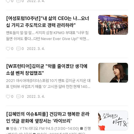
0
0
2022. 3. 4.
서비스 라이브리의 운영사인 시지온의 김미균 대..
웰 파트2’를 통해 해수면 상승과 물부족, 곡물 생산 감소로
6개 지역에서 기후변화로 인한 강주 이주 사태가 빠르면 2
030년부터 나타날 것이라고 결론지었다. 이 같은 환경오
[여성포럼10주년]"내 삶의 CEO는 나...오너
염으로 인한 이상 기후 현상들이 지구 곳곳에서 나타나자
십 가지고 주도적으로 경력 관리하라"
각 국가들은 석탄발전을 과감히 줄여야 한다는 목소리를
글 내용
내고, 탄소배출량 감축에 힘을 쏟고 있다. 우리나라의 경우
멘토들의 말·말·말... 서지희 삼정 KPMG 부대표 "너무 힘
2030년까지 탄소배출량을 40% 감축하겠다는 상향된 목
들면 쉬어도 좋다...다만 Never Ever Give Up!" 박현남
표를 제시했으며, 정보통신기술(ICT) 기업들이 앞 다퉈 친
도이치은행 대표 "목표 정하고 준비 차곡차곡...기회 왔을
작성시간
0
0
2022. 3. 4.
환경 경영 전략을 발표하고 있다. 이에 지디넷코리아는 착
때 역량 발휘하라" 연경희 휴넷 HRD 사업부 대표 "여성 국
한기업들과 함께 ‘지구회복’ 모..
한 말고 리더십 발휘...선한 영향력 주는 존재돼라" 김상희
국회부의장과 정영애 여성가족부 장관을 비롯한 여성리더
[W프런티어]김미균 "악플 줄이겠단 생각에
멘토단이 27일 서울 중구 롯데호텔에서 아시아경제 주최
소셜 벤처 창업했죠"
로 열린 '2021 아시아여성리더스포럼'에 참석해 사진촬영
글 내용
을 하고 있다./강진형 기자aymsdream@ [아시아경제
2021 아시아여성리더스포럼 10기 멘토 김미균 시지온 대
박지환 기자, 정현진 기자] 27일 서울 중구 소공동 롯데호
표 인터뷰 사업초기 매출 '0' 고시원·알바 전전 현재 1400
텔에서 열린 ‘2021 아시아여성리더스포럼’에 참석한 10
개 고객사 두며 승승장구 후배들 고민 상담이 취미이자 특
작성시간
0
0
2022. 3. 4.
기 멘토단은 여성들에게 매사에 도전하는 마음과 포기하지
기 창업 아이템·돈보다 동반자가 중요 여성 창업, 육아 부담
않는..
부터 해결해야 김미균 시지온 대표가 4일 서울 중구 공유
오피스 저스트코에서 인터뷰 하고 있다./강진형 기자aym
[김혜민의 이슈&피플] 건강하고 행복한 온라
sdream@ [아시아경제 박지환 기자] "돈을 많이 벌겠다
인 댓글 문화에 앞장서는 '라이브리'
는 생각보다는 온라인상에 퍼져있는 악성 댓글로부터 피해
글 내용
를 보는 사람들이 없었으면 좋겠다는 마음에서 시작했어
■ 방송 : YTN 라디오 FM 94.5 (13:00~14:00) ■ 진행