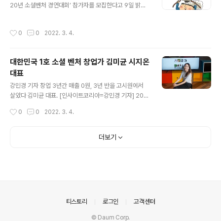
20년 소셜벤처 경연대회’ 참가자를 모집한다고 9일 밝혔
라인 신(新)문명을 창조해야 합니다" 김미균 시지온(35..
다. 소셜벤처 경연대회는 평균 1000명 이상 참가하는 국
내 최대 규모의 사회적기업 창업 아이디어 경연장이다. 소
작성시간
0
0
2022. 3. 4.
셜벤처 아이디어를 발굴하고 사업화를 지원하기 위한 자리
다. 강성태 대표가 운영하는 ‘공부의 신’, 10억원의 연매출
을 올리는 ‘시지온’, 국내 최대 소셜 하우징 전문기업 셰어
대한민국 1호 소셜 벤처 창업가 김미균 시지온
하우스 우주 등의 사회적기업이 이 대회에서 발굴됐다. 올
대표
해로 12회째를 맞은 소셜벤처 경연대회는 참가 요건의 문
글 내용
턱이 낮아졌다. 지난해까지는 창업하지 않은 자로 자격 조
강민경 기자 창업 3년간 매출 0원, 3년 반을 고시원에서
건이 제한됐다. 하지만 올해는 정부부처 및 공공기관에서
살았다 김미균 대표. [인사이트코리아=강민경 기자] 200
주최·주관한 유사 경연대회에서 동일한 아이디어로 수상이
7년 당시 국내에선 온라인 악성댓글과 사이버 테러에 시달
작성시간
0
0
2022. 3. 4.
력이 없으면 무관하다. 모집 분야는 청..
리던 유명 연예인들의 잇따른 자살 사건이 발생했다. 이러
한 문제는 연예계를 넘어 일반 네티즌까지 번지며 사회적
문제로 대두됐다. ‘시지온’은 이 문제 해결을 위한 도전에서
더보기
시작됐다. 연세대학교에서 커뮤니케이션을 공부하던 학생
창업가는 사이버 공간이 ‘코드’로 이뤄졌다는 점에 주목해
인터페이스의 구조변화를 통해 해결하고자 했다. 아이디어
의 핵심은 소셜네트워크서비스(SNS) 로그인으로 작성의
장벽을 낮추고, 댓글을 SNS로 동시전송하면서 스스로 책
임 있는 소통을 꾀하는 구조였다. 당시 김미균 시지온 대표
의안내
티스토리
로그인
고객센터
의 나이 22세였다. 는 지난 5월 ..
© Daum Corp.