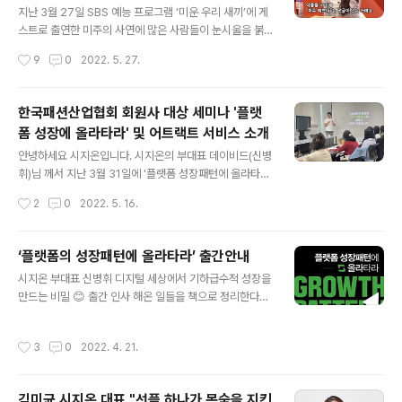
경 일시: 2023년 10월 31일(화) 00:00 * 변경 내용: 트
지난 3월 27일 SBS 예능 프로그램 ‘미운 우리 새끼’에 게
위터 사명 변경 및 로고 변경으로 라이브리 내 트위터 아이
스트로 출연한 미주의 사연에 많은 사람들이 눈시울을 붉
콘 X로 변경 궁금하신 점은 라이..
혔습니다. 수많은 악플이 달린 게시판 속에서 미주의 어머
작성시간
9
0
2022. 5. 27.
니께서 ‘미주 이쁘다’라는 댓글을 작성한 이야기였는데요
항상 많은 예능속에서 밝고 활기찬 모습을 보이던 미주의
사연에 현장에 있던 모벤져스(출연진 어머님들)와 패널들
한국패션산업협회 회원사 대상 세미나 '플랫
이 공감하며 위로를 전하는 모습이 보였습니다. 대한민국
폼 성장에 올라타라' 및 어트랙트 서비스 소개
의 악성 댓글의 역사를 돌아보면 참 가슴 아픈 일들이 많았
글 내용
던 것 같습니다. 고 최진실님 부터 설리, 구하라 님 까지 많
안녕하세요 시지온입니다. 시지온의 부대표 데이비드(신병
은 연예인 분들이 악플로 인해 피해를 받으시고 안타까운
휘)님 께서 지난 3월 31일에 '플랫폼 성장패턴에 올라타
결정을 하셨습니다. 시지온의 소셜 댓글 플랫폼 라이브리
라'라는 제목으로 따끈따끈한 책 한 권을 출간하셨습니다.
작성시간
2
0
2022. 5. 16.
는 이런 악성 댓글 문제를 구조적으로 해결하려 만들어진
지난 오랜 기간 동안 여러 큰 기업에서의 업무 경험을 바탕
사회적 가치를 추구하기 위해 만들어진 솔..
으로, 플랫폼에 대한 전반적인 인사이트와 함께 플랫폼이
어떤 방식과 패턴으로 기하급수적으로 성장하는지에 대해
‘플랫폼의 성장패턴에 올라타라’ 출간안내
풀어낸 책인데요! 여러 온/오프라인 서점에서 높은 평점을
글 내용
시지온 부대표 신병휘 디지털 세상에서 기하급수적 성장을
유지하며 많은 독자들에게 추천을 받고 있는 베스트셀러로
만드는 비밀 😊 출간 인사 해온 일들을 책으로 정리한다는
이름을 날리는 중입니다! (평점이 무려 9.8점?!) 한국패션
것은 쉬운 일이 아니었다. 그렇지만 한번 해보고 싶었다. 생
산업협회 저자 세미나 및 어트랙트 소개 특별히 지난 5월 1
각보다 시간이 많이 걸렸다. 처음에 정리하고 또한 수정하
2일, 시지온이 협력 회원사로 등록되어있는 한국패션산업
작성시간
3
0
2022. 4. 21.
고 그리고 나서도 내용을 추가하고 다시 교정하면서 1년6
협회 회원들을 대상으로 데이비드 님의 저자 세미나 및 자
개월간의 시간이 걸렸다. 책을 통해서 이론뿐만 아니라 기
사몰을 강화시키기 위한 필수 요소 고..
업에서 매일 보게되는 사례 그리고 직접 경험한 일들을 담
김미균 시지온 대표 "선플 하나가 목숨을 지킨