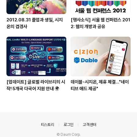
2012.08.31 졸업과 생일, 시지
[행사소식] 서울 웹 컨퍼런스 201
온의 겹경사
2: 웹의 개방과 공유
[업데이트] 글로벌 라이브리의 시
데이블-시지온, 제휴 체결…"네이
작! 5개국 다국어 지원 안내 🌍
티브 애드 제공"
의안내
티스토리
로그인
고객센터
© Daum Corp.