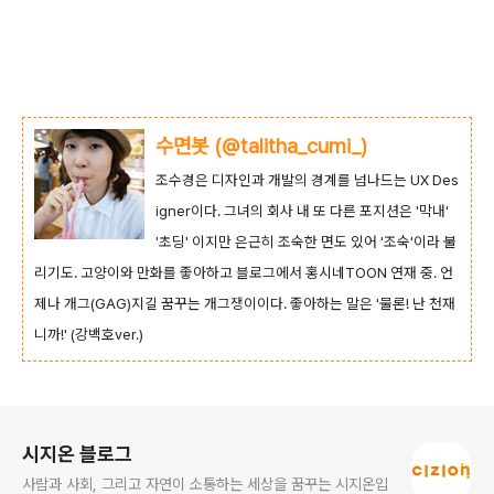
수면봇 (@talitha_cumi_)
조수경은 디자인과 개발의 경계를 넘나드는 UX Des
igner이다. 그녀의 회사 내 또 다른 포지션은 '막내'
'초딩' 이지만 은근히 조숙한 면도 있어 '조숙'이라 불
리기도. 고양이와 만화를 좋아하고 블로그에서 홍시네TOON 연재 중. 언
제나 개그(GAG)지길 꿈꾸는 개그쟁이이다. 좋아하는 말은 '물론! 난 천재
니까!' (강백호ver.)
로그 정보
시지온 블로그
사람과 사회, 그리고 자연이 소통하는 세상을 꿈꾸는 시지온입