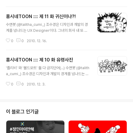
고 보일 수도 있는데요; 제가 어릴 적에 신문이나 잡지 한켠
에 숨은그림찾기를 종종 하면서 놀았는데, 요즘은 접할 기
홍시네TOON :::: 제 11 화 귀신이냐?!
회가 많이 없는 것 같아서 이렇게 그려보았습니다. :D 깨알
글 내용
같은 재미를 느끼시길 바라며(...) 즐to the크!!! >:^D 수면
수면봇 (@talitha_cumi_) 조수경은 디자인과 개발의 경
봇 (@talitha_cumi_) 조수경은 디자인과 개발의 경계를
계를 넘나드는 UX Designer이다. 그녀의 회사 내 또 다
넘나드는 UX Designer이다. 그녀의 회사 내 또 다른 포
른 포지션은 '막내' '초딩' 이지만 은근히 조숙한 면도 있어
지션은 '막내' '초딩' 이지만 은근히 조숙한 면도 있어 '조
0
0
2010. 12. 16.
'조숙'이라 불리기도. 고양이와 만화를 좋아하고 블로그에
숙'이라 불리기도...
서 홍시네TOON 연재 중. 언제나 개그(GAG)지길 꿈꾸는
개그쟁이이다. 좋아하는 말은 '물론! 난 천재니까!' (강백호
홍시네TOON :::: 제 10 화 유령사진
ver.)
글 내용
'졸리비' 와 '볼드모트' 둘 다 금지단어(...) 수면봇 (@talith
a_cumi_) 조수경은 디자인과 개발의 경계를 넘나드는 U
X Designer이다. 그녀의 회사 내 또 다른 포지션은 '막내'
0
0
2010. 12. 3.
'초딩' 이지만 은근히 조숙한 면도 있어 '조숙'이라 불리기
도. 고양이와 만화를 좋아하고 블로그에서 홍시네TOON
연재 중. 언제나 개그(GAG)지길 꿈꾸는 개그쟁이이다. 좋
아하는 말은 '물론! 난 천재니까!' (강백호ver.)
이 블로그 인기글