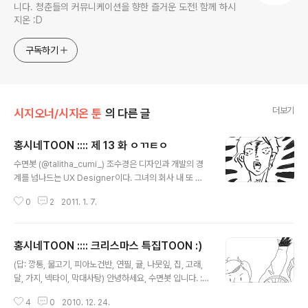
니다. 청춘들의 커뮤니케이션을 향한 즐거운 도전! 함께 하시
지온 :D
구독하기
더보기
시지오너/시지온 툰
의 다른 글
홍시네TOON :::: 제 13 화 ㅇㄲㅌㅇ
글 내용
수면봇 (@talitha_cumi_) 조수경은 디자인과 개발의 경
계를 넘나드는 UX Designer이다. 그녀의 회사 내 또 다
른 포지션은 '막내' '초딩' 이지만 은근히 조숙한 면도 있어
0
2
2011. 1. 7.
'조숙'이라 불리기도. 고양이와 만화를 좋아하고 블로그에
서 홍시네TOON 연재 중. 언제나 개그(GAG)지길 꿈꾸는
개그쟁이이다. 좋아하는 말은 '물론! 난 천재니까!' (강백호
홍시네TOON :::: 크리스마스 특집TOON :)
ver.)
글 내용
(답: 깡통, 물고기, 피아노건반, 연필, 귤, 나뭇잎, 집, 고래,
달, 가지, 넥타이, 막대사탕) 안녕하세요, 수면봇 입니다. :)
2010년 크리th마th를 맞이하야 자그마한 특집toon을 마
4
0
2010. 12. 24.
련해 보았습니다! 그것은 바로, '숨은그림찾기' ...너무 대놓