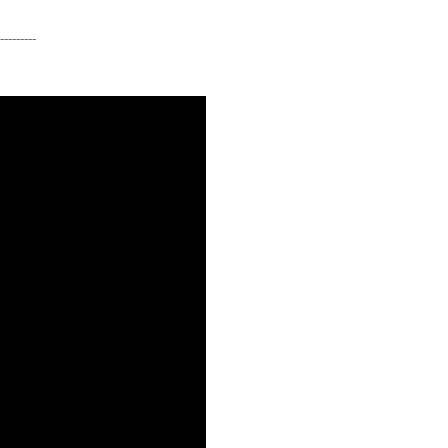
---------