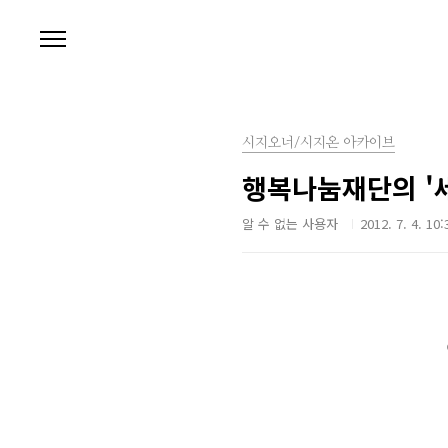
본문 바로가기
시지오너/시지온 아카이브
행복나눔재단의 '
알 수 없는 사용자
2012. 7. 4. 10: