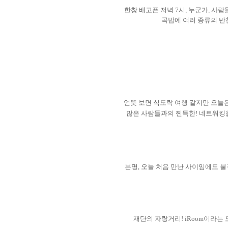
한창 배고픈 저녁
7
시
,
누군가
,
사람들
곡밥에 여러 종류의 
언뜻 보면 식도락 여행 같지만 오늘
많은 사람들과의 찐득한
!
네트워킹을
분명
,
오늘 처음 만난 사이임에도 불
재단의 자랑거리
! iRoom
이라는 