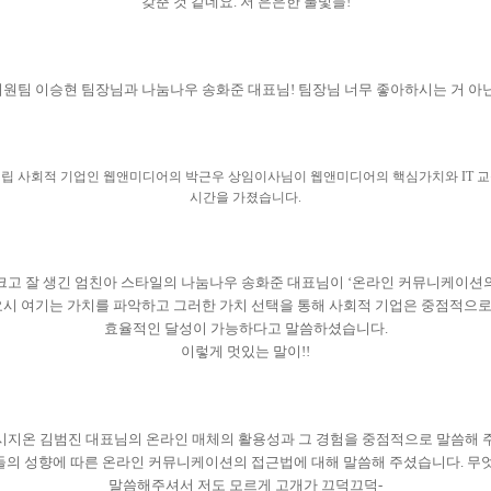
갖춘 것 같네요
.
저 은은한 불빛들
!
원팀 이승현 팀장님과 나눔나우 송화준 대표님! 팀장님 너무 좋아하시는 거 아닌
설립 사회적 기업인 웹앤미디어의 박근우 상임이사님이 웹앤미디어의 핵심가치와
IT
교
시간을 가졌습니다
.
크고 잘 생긴 엄친아 스타일의 나눔나우 송화준 대표님이
‘
온라인 커뮤니케이션
요시 여기는 가치를 파악하고 그러한 가치 선택을 통해 사회적 기업은 중점적으
효율적인 달성이 가능하다고 말씀하셨습니다.
이렇게 멋있는 말이!!
 시지온 김범진 대표님의 온라인 매체의 활용성과 그 경험을 중점적으로 말씀해
들의 성향에 따른 온라인 커뮤니케이션의 접근법에 대해 말씀해 주셨습니다. 무엇
말씀해주셔서 저도 모르게 고개가 끄덕끄덕-