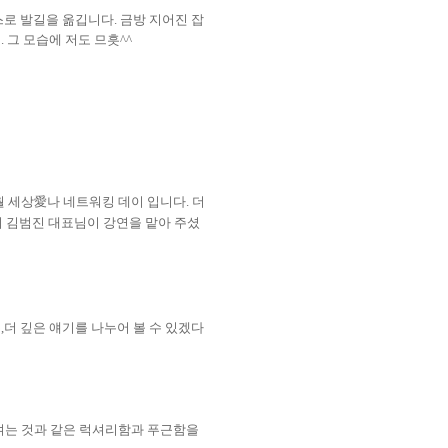
스로 발길을 옮깁니다
.
금방 지어진 잡
요
.
그 모습에 저도 므흣
^^
월 세상
愛
나 네트워킹 데이 입니다
.
더
 김범진 대표님이 강연을 맡아 주셨
은
,
더 깊은 얘기를 나누어 볼 수 있겠다
여는 것과 같은 럭셔리함과 푸근함을