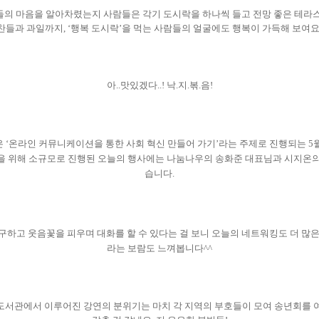
의 마음을 알아차렸는지 사람들은 각기 도시락을 하나씩 들고 전망 좋은 테라
반찬들과 과일까지
, ‘
행복 도시락
’
을 먹는 사람들의 얼굴에도 행복이 가득해 보여
아..맛있겠다..! 낙.지.볶.음!
은
‘
온라인 커뮤니케이션을 통한 사회 혁신 만들어 가기
’
라는 주제로 진행되는
5
 위해 소규모로 진행된 오늘의 행사에는 나눔나우의 송화준 대표님과 시지온의
습니다
.
구하고 웃음꽃을 피우며 대화를 할 수 있다는 걸 보니 오늘의 네트워킹도 더 많
라는 보람도 느껴봅니다
^^
도서관에서 이루어진 강연의 분위기는 마치 각 지역의 부호들이 모여 송년회를 