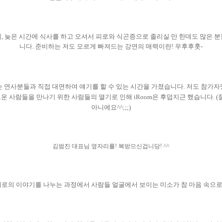
니
,
늦은 시간에 식사를 하고 오셔서 피로와 식곤증으로 졸리실 만 한데도 많은 
니다
.
준비하는 저도 모르게 빠져드는 강연의 매력이란
!
우후후훗
-
 연사분들과 직접 대면하여 얘기를 할 수 있는 시간을 가졌습니다
.
저도 참가자
운 사람들을 만나기 위한 사람들의 열기로 인해
iRoom
은 후덥지근 했습니다
. (
아니에요
^^;;;)
김범진 대표님 옆자리를! 복받으신겁니당! ^^
서로의 이야기를 나누는 과정에서 사람들 얼굴에서 보이는 미소가 참 마음 속으