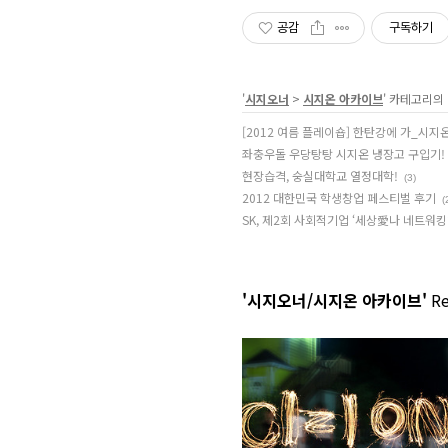
공감
구독하기
'
시지오너
>
시지온 아카이브
' 카테고리의
[2012 여름 플레이숍] 한탄강에 가_시지
좌충우돌 우당탕탕 시지온 냉장고 구입기!
현장습격, 숭실대학교 열정대학!
(3)
2012 대한민국 학생창업 페스티벌 후기
(
SK, 제2회 사회적기업 ‘세상愛나 네트워킹
'시지오너/시지온 아카이브'
Re