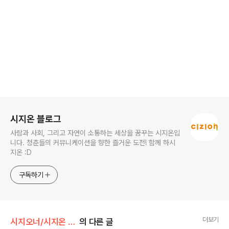
로그 정보
시지온 블로그
사람과 사회, 그리고 자연이 소통하는 세상을 꿈꾸는 시지온입
니다. 청춘들의 커뮤니케이션을 향한 즐거운 도전! 함께 하시
지온 :D
구독하기
더보기
시지오너/시지온 아카이브
의 다른 글