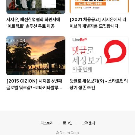
시지온, 패션산업협회 회원사에
[2021 채용공고] 시지온에서 라
'어트랙트' 솔루션 무료 제공
이브리 개발자를 모집합니다.
[2015 CIZION] 시지온 6번째
댓글로 세상보기(9) - 스타트업의
글로벌 워크샵! -코타키타발루에
장기 생존 조건
서 생긴일 2편-
의안내
티스토리
로그인
고객센터
© Daum Corp.