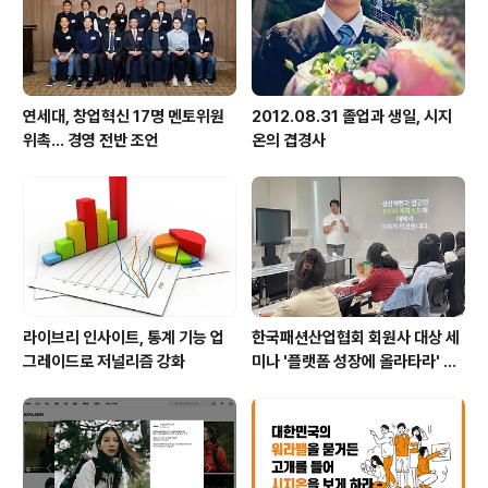
수 있을지 주말 동안에 저 스스로도 고민하면서 수많은 질
문을 던져보았습니다. 강의실에 들어서 플..
연세대, 창업혁신 17명 멘토위원
2012.08.31 졸업과 생일, 시지
위촉… 경영 전반 조언
온의 겹경사
라이브리 인사이트, 통계 기능 업
한국패션산업협회 회원사 대상 세
그레이드로 저널리즘 강화
미나 '플랫폼 성장에 올라타라' 및
어트랙트 서비스 소개