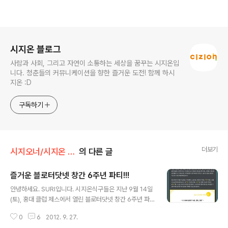
로그 정보
시지온 블로그
사람과 사회, 그리고 자연이 소통하는 세상을 꿈꾸는 시지온입
니다. 청춘들의 커뮤니케이션을 향한 즐거운 도전! 함께 하시
지온 :D
구독하기
더보기
시지오너/시지온 아카이브
의 다른 글
즐거운 블로터닷넷 창간 6주년 파티!!!
글 내용
안녕하세요. SURI입니다. 시지온식구들은 지난 9월 14일
(토), 홍대 클럽 제스에서 열린 블로터닷넷 창간 6주년 파
티에 다녀왔습니다!! http://www.bloter.net/ 이렇게 초
0
6
2012. 9. 27.
대장을 받았지요:) 이 날은 시지온 식구들이 해외워크샵을