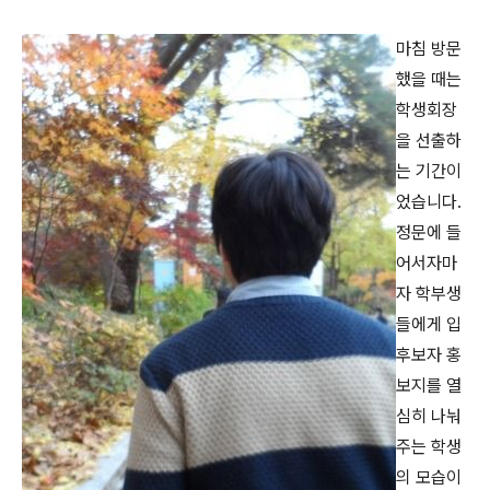
마침 방문
했을 때는
학생회장
을 선출하
는 기간이
었습니다.
정문에 들
어서자마
자 학부생
들에게 입
후보자 홍
보지를 열
심히 나눠
주는 학생
의 모습이