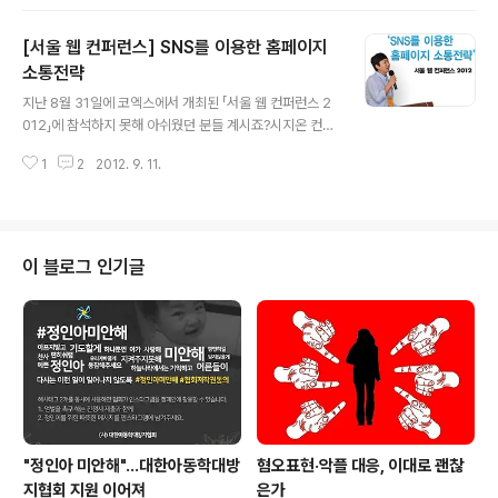
가신 날이여서 모든 식구가 함께하진 못했지만, 남아있는
식구들은 모두 참여했다는 거! +_+ 저희는 6시에 도착해
[서울 웹 컨퍼런스] SNS를 이용한 홈페이지
서 맛있게 식사를 했답니다. iPad 밴드의 신나는 공연으로
행사를 시작했어요~!! 이 이후에는 각 종 경품을 내걸고 다
소통전략
글 내용
양한 게임을 했습니다. 먼저 모니터가 걸린 게임! 도레미파
지난 8월 31일에 코엑스에서 개최된 「서울 웹 컨퍼런스 2
솔라시도~ 누가누가 더 높게 올라가나 게임과 블로터 닷넷
012」에 참석하지 못해 아쉬웠던 분들 계시죠?시지온 컨설
화이티~~이~~~이이이잉~~~~~!!!!!!을 누가누가 길~~~
팅세일즈팀 김성진 팀장님의 SNS를 이용한 홈페이지 소
~게 외치나!!!! 게임을 통해 저기 오른쪽에 서 계신 ..
1
2
2012. 9. 11.
통전략 강의 영상으로 아쉬움을 달래보세요 :) 서울웹컨퍼
런스2012 cizion 김성진 from CIZION 행사소개8월31
일(금) 10시부터 강남구 삼성동 코엑스에서 행사가 개최되
었다. 이번 컨퍼런스는 웹 전문가의 재능기부와 자원봉사,
웹과 관련된 벤처 기업·사회적 기업·글로벌 기업·비영리 단
이 블로그 인기글
체 등의 후원으로 이루어졌다. 이번 컨퍼런스의 주제는 웹
의 개방과 공유인데, 급격히 진화하는 IT 신기술과 웹 패러
다임에 대응하고, 홈페이지 운영기관의 상호 공존과 발전
을 위한 소통의 장으로 열렸다 컨퍼런스는 분야별 웹 전문
가와 홈페이지 혁신 프로..
"정인아 미안해"...대한아동학대방
혐오표현·악플 대응, 이대로 괜찮
지협회 지원 이어져
은가