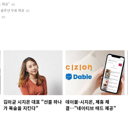
 제공"
(0)
 솔루션 무료 제공
(0)
(0)
김미균 시지온 대표 "선플 하나
데이블-시지온, 제휴 체
가 목숨을 지킨다"
결…"네이티브 애드 제공"