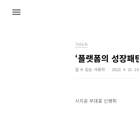
본문 바로가기
Article
‘플랫폼의 성장패
알 수 없는 사용자
2022. 4. 21. 10
시지온 부대표 신병휘