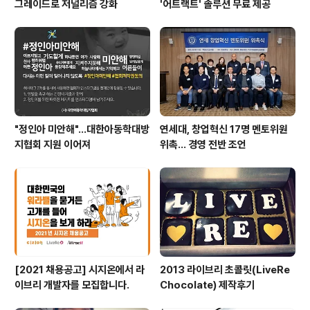
그레이드로 저널리즘 강화
'어트랙트' 솔루션 무료 제공
"정인아 미안해"...대한아동학대방
연세대, 창업혁신 17명 멘토위원
지협회 지원 이어져
위촉… 경영 전반 조언
[2021 채용공고] 시지온에서 라
2013 라이브리 초콜릿(LiveRe
이브리 개발자를 모집합니다.
Chocolate) 제작후기