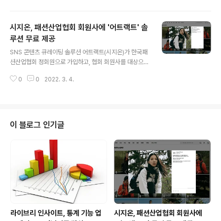
번하다.이에 소셜로그인 기반 댓글..
글을 작성할 수 있는 소셜 댓글 솔루션 ‘라이브리’가 설치된
약 5만 2000여 사이트에 ‘데이블 네이티브 애드’를 제공
시지온, 패션산업협회 회원사에 '어트랙트' 솔
한다. 데이블의 네이티브 광고를 통한 수익을 바탕으로 시
지온은 라이브리 서비스를 무료로 제공할 수 있는 기틀을
루션 무료 제공
글 내용
마련하게 되었다. 데이블도 기존 3000여 제휴 매체에 더
SNS 콘텐츠 큐레이팅 솔루션 어트랙트(시지온)가 한국패
해 성별, 연령별, 관심사별 니즈에 따른 다양한 매체군을확
션산업협회 정회원으로 가입하고, 협회 회원사를 대상으로
보, 수익을 강화하고 광고주가 원하는 고객에 따른 보다 세
약 3주간 무료로 솔루션을 제공하는 이벤트를 개최한다.
분화된 타겟팅 서비스를 제공할 수 있게 되었다. 데이블이
0
0
2022. 3. 4.
어트랙트는 인스타그램이나 유튜브 등에서 발생되는 SNS
서비스하는 ‘데이블 네이티브..
리뷰 콘텐츠를 수집, 선별해 온라인 또는 오프라인에 실시
간으로 디스플레이하는 서비스다. 이에 소비자들의 리뷰가
제품 및 서비스 브랜딩에 생생함을 제공하고 소비자와 브
랜드간의 소통이 진행되는 감성 마케팅이 가능하다. 어트
이 블로그 인기글
랙트를 운영 중인 시지온(김미균·김범진 공동대표)은 코로
나 펜데믹으로 들어서면서 부터, 어려운 상황을 이어가고
있는 중소벤처기업들에게 자사 솔루션 어트랙트를 무상 제
공하는 등 기업지원에 계속 힘써왔다. 네파 어트랙트 활용
사례(출처: 네파몰 공식홈페이지) 지난 1월에 어트랙..
라이브리 인사이트, 통계 기능 업
시지온, 패션산업협회 회원사에