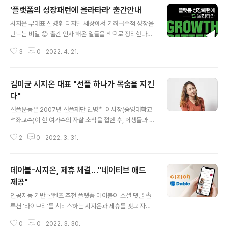
‘플랫폼의 성장패턴에 올라타라’ 출간안내
글 내용
시지온 부대표 신병휘 디지털 세상에서 기하급수적 성장을
만드는 비밀 😊 출간 인사 해온 일들을 책으로 정리한다는
것은 쉬운 일이 아니었다. 그렇지만 한번 해보고 싶었다. 생
3
0
2022. 4. 21.
각보다 시간이 많이 걸렸다. 처음에 정리하고 또한 수정하
고 그리고 나서도 내용을 추가하고 다시 교정하면서 1년6
개월간의 시간이 걸렸다. 책을 통해서 이론뿐만 아니라 기
김미균 시지온 대표 "선플 하나가 목숨을 지킨
업에서 매일 보게되는 사례 그리고 직접 경험한 일들을 담
고자 했다. 완벽하지는 않겠지만 그간 대기업과 스타트업
다"
글 내용
에서 일하면서 얻었던 경험을 모두 쏟아 내었다고 할 수 있
선플운동은 2007년 선플재단 민병철 이사장(중앙대학교
다. 플랫폼의 성장패턴 플랫폼은 앞으로도 계속 성장할까
석좌교수)이 한 여가수의 자살 소식을 접한 후, 학생들과 함
요? 플랫폼 책을 쓰면서 이전에 여러 책들을 보았다. 그리
께 악플 피해자들에게 위로와 격려의 댓글을 다는 과제를
고 그 책들은 저를 비롯하여 한국에 있는 업계 종사자들에
2
0
2022. 3. 31.
통해 시작되었으며, 인터넷상에서 악성 댓글(악플)로 인한
게 큰 영향력과 소중한 참고자료가 되었다...
피해를 줄이고, 긍정적이고 따뜻한 댓글(선플)을 통해 건강
한 온라인 문화를 조성하자는 시민 참여형 캠페인입니다.
데이블-시지온, 제휴 체결…"네이티브 애드
“누군가는 말 한마디로 천 냥 빚을 갚는다고 하지만, 나는
말 한 마디가 목숨을 지킨다라고 말하고 싶다.”악성댓글로
제공"
글 내용
인한 사회적 문제가 끊이질 않고 있다. 유명 연예인의 극단
인공지능 기반 콘텐츠 추천 플랫폼 데이블이 소셜 댓글 솔
적 선택을 하고, 불필요한 편 가르기로 물리적 충돌이 일어
루션 ‘라이브리’를 서비스하는 시지온과 제휴를 맺고 자사
나기도 한다. 오프라인에서는 다정한 친구고 이웃인데, 온
의 네이티브 애드를 제공한다고 24일 밝혔다. 이번 제휴를
라인에서는 차가운 악플러가 돼 상대방을 찌르는 일이 빈
0
0
2022. 3. 30.
통해 데이블은 소셜네트워크서비스(SNS)로 로그인 해 댓