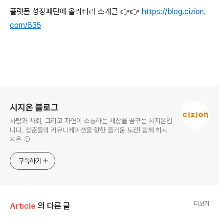
플랫폼 성장패턴에 올라타라 소개글 👉👉
https://blog.cizion.
com/835
로그 정보
시지온 블로그
사람과 사회, 그리고 자연이 소통하는 세상을 꿈꾸는 시지온입
니다. 청춘들의 커뮤니케이션을 향한 즐거운 도전! 함께 하시
지온 :D
구독하기
더보기
Article
의 다른 글