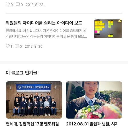
이 두 번째 세션에서 SNS를 이용한 홈페이지 소통 전략에
0
0
2012. 8. 23.
대해 강연을 합니다.온오프믹스 통해 참가 신청하실 수 있
으니 관심있는 분들의 많은 참여 바랍니다.▶ SEOUL WE
B CONFERENCE 2012 신청하러 가기 「서울 웹 컨퍼런
직원들의 아이디어를 살리는 아이디어 보드
스 2012」 행사의 주제는 웹의 개방과 공유 입니다. 급격히
글 내용
진화하는 IT 신기술과 웹 패러다임에 대한 경험적 지식을
안녕하세요. 샤인입니다.시지온은 아이디어를 중요하게 생
나누고, 홈페이지 운영기관의 상호 공존과 발전을 위한 소
각합니다! 그동안 식구들의 아이디어를 메일을 통해 모으
통의 장(場)으로 열립니다. 이번 컨퍼런스는 다양한 기업군
는 '아이디어내시지온' 프로그램을 진행했는데 아무래도
과 비영리단체에서 참여해 더욱 의미가 있습니다. 웹 전문
1
0
2012. 8. 20.
메일함으로 들어가면 그 것들이 눈에 보이지 않다보니 사
가의 재능 기부와 자원봉사, 웹과 관련된 벤처 기업∙사회적
장되는 경우가 많더라고요. 우리의 반짝이는 아이디어들이
기업∙글로벌 기업∙비영..
사장되지 않고 실현되는 모습을 보고 싶어서 방법을 고민
한 끝에 아이디어 보드를 만들게 되었습니다. 오늘은 시지
온에서 아이디어보드를 활용하는 방법을 소개해드리려고
이 블로그 인기글
합니다. 아이디어를 어떻게 모으고 실행할지 고민하고 계
시다면 참고하시고 더 좋은 방법이 있으면 댓글로 노하우
를 공유해주시지온 :) 짠!이것이 시지온 아이디어보드의 모
습입니다.직원들이 자주 오가는 작은 회의실 바깥벽에 눈
에 보이는 보드로 만들어 붙였습니다. 첫 단계는 아이디어
의 공유..
연세대, 창업혁신 17명 멘토위원
2012.08.31 졸업과 생일, 시지