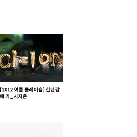
[2012 여름 플레이숍] 한탄강
에 가_시지온