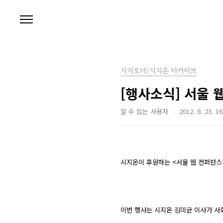
본문 바로가기
시지오너/시지온 아카이브
[행사소식] 서울 웹
알 수 없는 사용자
2012. 8. 23. 16
시지온이 후원하는 <서울 웹 컨퍼런스
이번 행사
는 시지온 김미균 이사가 사