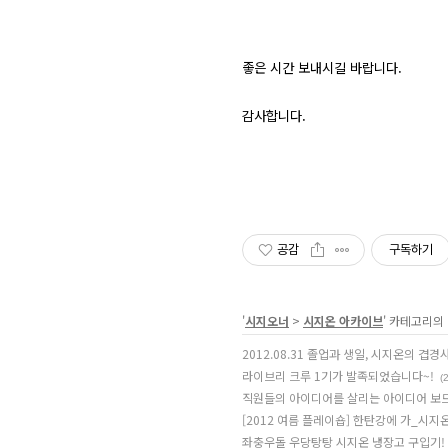
좋은 시간 보내시길 바랍니다.
감사합니다.
공감
구독하기
'
시지오너
>
시지온 아카이브
' 카테고리의
2012.08.31 졸업과 생일, 시지온의 겹경
라이브리 크루 1기가 발족되었습니다~!
(2
직원들의 아이디어를 살리는 아이디어 보
[2012 여름 플레이숍] 한탄강에 가_시지
좌충우돌 우당탕탕 시지온 냉장고 구입기!