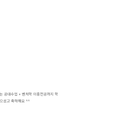
다는 공대수업 + 벤처학 이중전공까지 학
많으셨고 축하해요 ^^