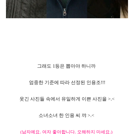
그래도
1
등은 뽑아야 하니까
엄중한 기준에 따라 선정된 인용조
!!!
웃긴 사진들 속에서 유일하게 이쁜 사진을
>.<
소녀소녀 한 인용 씨 꺄
>.<
(
남자예요
.
여자 좋아합니다
.
오해하지 마세요
.)