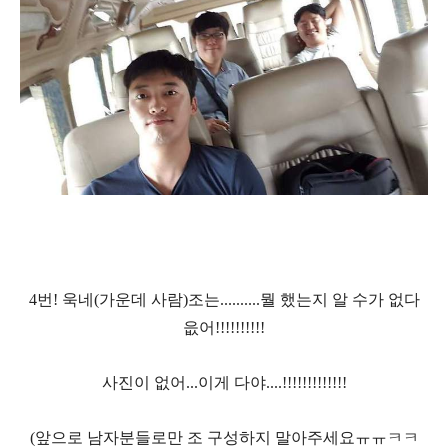
4
번
!
욱네
(
가운데 사람
)
조는
..........
뭘 했는지 알 수가 없다
읎어
!!!!!!!!!!
사진이 없어
...
이게 다야
....!!!!!!!!!!!!!
(
앞으로 남자분들로만 조 구성하지 말아주세요ㅠㅠㅋㅋ