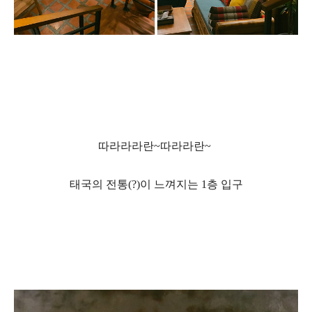
따라라라란
~
따라라란
~
태국의 전통
(?)
이 느껴지는
1
층 입구