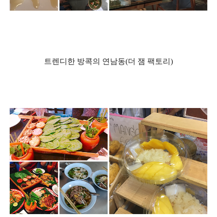
트렌디한 방콕의 연남동
(
더 잼 팩토리
)