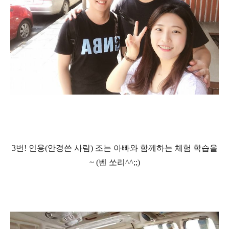
3
번
!
인용
(
안경쓴 사람
)
조는 아빠와 함께하는 체험 학습을
~ (
벤 쏘리
^^;;)