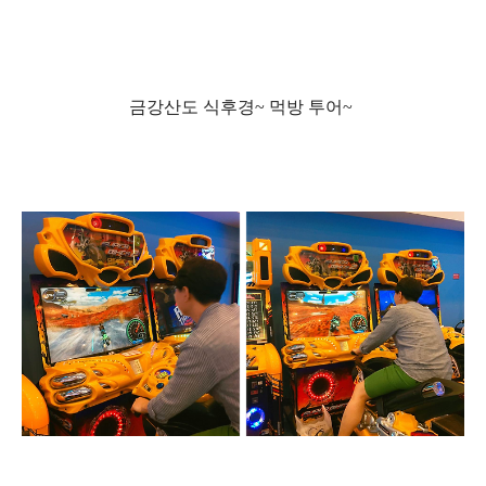
금강산도 식후경
~
먹방 투어
~