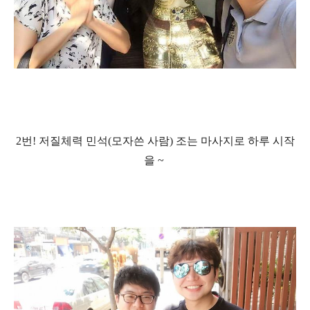
2
번
!
저질체력 민석
(
모자쓴 사람
)
조는 마사지로 하루 시작
을
~