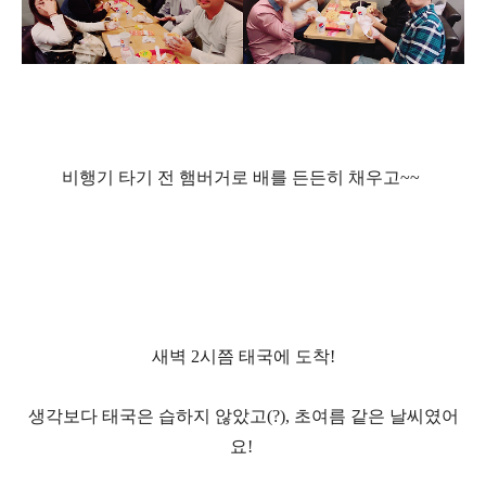
비행기 타기 전 햄버거로 배를 든든히 채우고
~~
새벽
2
시쯤 태국에 도착
!
생각보다 태국은 습하지
않았고
(?),
초여름 같은 날씨였어
요
!