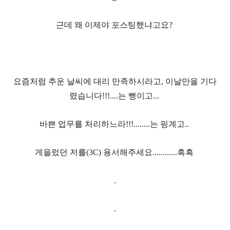
근데 왜 이제야 포스팅했냐고요
?
요즘처럼 추운 날씨에
대리 만족하시라고
,
이날만을 기다
렸습니다
!!!....
는 뻥이고
...
바쁜 업무를 처리하느라
!!!........
는 핑계고
..
게을렀던 저를
(3C)
용서해주세요
............
흑흑
.
.