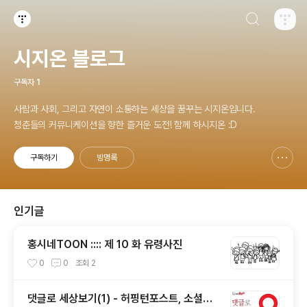
검색하기
티스토리
시지온 블로그
구독자
1
사람과 사회, 그리고 자연이 소통하는 세상을 꿈꾸는 시지온입니다.
청춘들의 커뮤니케이션을 향한 즐거운 도전! 함께 하시지온 :D
구독하기
방명록
신고하기 레이어
열기
인기글
홍시네TOON :::: 제 10 화 유령사진
0
0
조회
2
댓글로 세상보기(1) - 허핑턴포스트, 소셜이