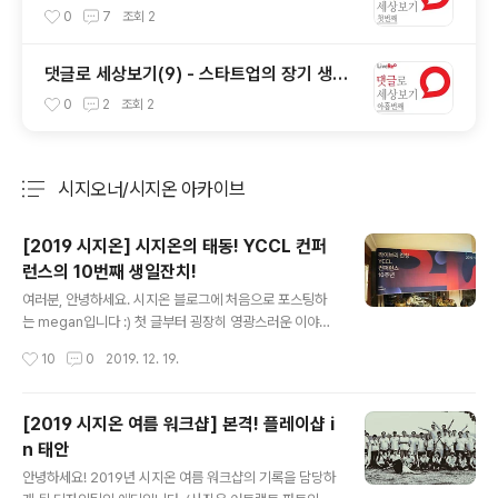
만드는 뉴스의 미래
0
7
조회
2
댓글로 세상보기(9) - 스타트업의 장기 생존
조건
0
2
조회
2
시지오너/시지온 아카이브
분류 전체보기
주요 글 목록
[2019 시지온] 시지온의 태동! YCCL 컨퍼
런스의 10번째 생일잔치!
글 내용
여러분, 안녕하세요. 시지온 블로그에 처음으로 포스팅하
는 megan입니다 :) 첫 글부터 굉장히 영광스러운 이야기
를 전하게 되어 두근두근합니다! 자, 엄청난 이야기니까 다
작성시간
10
0
2019. 12. 19.
들 집중해주세요! 모두 주목하셨나요? 제가 이렇게 두근거
리며 전하는 이 소식은 바로 . . . . . 시지온 ‘라이브리’ 서비
스의 태동인 ‘YCCL 컨퍼런스’가 10주년이 되었습니다 와
[2019 시지온 여름 워크샵] 본격! 플레이샵 i
아- (폭죽) (뿌뿌) YCCL은 10년 전인 2009년 4월 Yons
n 태안
ei Cyber Communication Club의 줄임말로 탄생했는
글 내용
데요 ← oh.. 간z1... 현재 연세대학교 원주캠퍼스 부총장님
안녕하세요! 2019년 시지온 여름 워크샵의 기록을 담당하