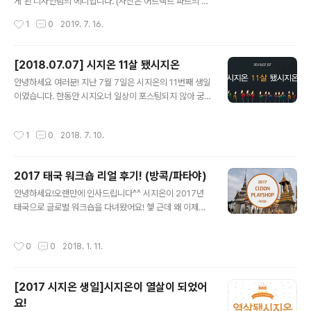
을 맡고 계시는 윤영철 교수님의 지도 아래 수많은 스터디
게 된 디자인팀의 에디입니다. (사진은 어트랙트 파트의 써
와 연구들을 이어나갔습니다! (앗! 왼쪽에 키미 대표님!) (저
니, 개발팀의 젤리 두 분께서 고생해주셨어요. 고맙습니다!)
작성시간
1
0
2019. 7. 16.
이거 올리고 숙청 당하는 건 아니겠죠..
이야기를 시작하기에 앞서, 저는 이번 워크샵을 기획한 '워
추위(워크샵 추진 위원회)'의 멤버로 이 글은 '전지적 기획
자 시점'에서 쓰여졌음을 미리 밝힙니다. 거짓은 없으나 몇
[2018.07.07] 시지온 11살 됐시지온
몇 부분이 미화될 수 있습니다 ^^.... 6월 20일, 21일 이틀
글 내용
안녕하세요 여러분! 지난 7월 7일은 시지온의 11번째 생일
간 태안에서 진행된 2019 시지온 여름 워크샵(a.k.a. 플레
이었습니다. 한동안 시지오너 일상이 포스팅되지 않아 궁
이샵)에 대한 기록을 시작합니다! (왜 이렇게 표정이 어둡
금하셨을 거라 확신(?)하며 생일맞이 시지오너 일상을 공
냐고 물으시면.... 3시간 동안 쉬지 않고 열심히 게임을 했
유합니다^.^ 시지온은 생일이라고 그저 놀고먹으며 보내지
다고....) (이 분을 기억하세요....) * * * * * 처음 도착한 장
작성시간
1
0
2018. 7. 10.
않았어요. 소확행이라고 아시나요? '소소하지만 확실한 행
소는 점심 식사를 위해 도착한, 태..
복'의 줄임말입니다. 생일을 맞이한 시지온은 으른(?)스럽
게 소확행 생일을 보냈습니다. 1. 상반기 진행 업무를 뒤돌
2017 태국 워크숍 리얼 후기! (방콕/파타야)
아 보고, 앞으로의 계획을 공유하기!2. 맛있는 식사를 함께
글 내용
즐기기!3. 2시간 조기 퇴근하기!(헤헤) 각 파트장님들은 상
안녕하세요!오랜만에 인사드립니다^^ 시지온이 2017년
반기 동안 진행한 업무, 성과, 아쉬웠던 점, 하반기 계획들
태국으로 글로벌 워크숍을 다녀왔어요! 헿 근데 왜 이제야
을 발표해주셨어요. 발표를 들어보니 시지오너가 정말 많
포스팅했냐고요? 요즘처럼 추운 날씨에 대리 만족하시라
은 일들을 해내고 있구나... 싶더라고요. 주어진 업무를 잘
고, 이날만을 기다렸습니다!!!....는 뻥이고... 바쁜 업무를 처
작성시간
0
0
2018. 1. 11.
수행해내기 위해서 열..
리하느라!!!........는 핑계고.. 게을렀던 저를(3C) 용서해주
세요............흑흑 ..아무튼! 좌충우돌 시지오너 태국 워크숍
후기! 지금부터 함께 보시지온!!!^.^go! go! 오전 업무를 마
[2017 시지온 생일]시지온이 열살이 되었어
치고 공항으로 출발하기 전, 회사 앞에서 다 같이 찰칵!! 그
요!
리고 워추위(워크샵 추진 위원회)의 기획에 따라 3-4명씩
글 내용