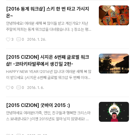
은 다함께 자.연.별.곡 으로 맛점을 하러 갔습니다 ~! >ㅁ<
[2016 동계 워크샵] 스키 한 번 타고 가시지
끼야악 ! 자 시작해볼까?! 한 접시, 두 접씨 가득 담아,각자
온~
자리에 앉아 말없이 들이키고 있는 현장입니다. 심오한 표
글 내용
정으로 자연의 맛을 느끼고 계신 분.무엇을 드시고 있을까
안녕하세요! 여러분 새해 복 많이들 받고 계신가요? 지난
요? 궁금하시죠 - ? 캬~보쌈!!! 쌈에 도ㅑ지고기를 싸고 있
주말에 저희는 동계 워크샵을 다녀왔습니다. :) 장소는 평창
는 현장입니다~ 인스타용.jpg진짜 ㅊㅊ췿ㅊㅊㅊ침.... 넘
알.펜.시.아! 저희 시지오너들은 설레는 마음으로 짐을 꾸리
작성시간
3
0
2016. 1. 26.
어간..
기 시작했는데요! 우선 워크샵 하면 절대 빠질 수 없는 필수
품!!! 컵라면!!! 봉지라면!!! 그리고 대망의 하이라이트!!! 는
없음. 우리는 5팀으로 나눠서 열심히 강원도로 달려갔습니
[2015 CIZION] 시지온 6번째 글로벌 워크
다. 오는 길에 한우를 구워 먹은 팀도 있었고, 막걸리 한 잔
샵! -코타키타발루에서 생긴일 2편-
걸친 팀과 아침부터 한식 뷔페를 먹고 온 팀도 있었고, 마지
글 내용
막으로 그저 햄버거만 열심히 먹고 온 팀이 있었습니다.(사
HAPPY NEW YEAR !2016년 입니다! 여러분 새해 복 많
실 우리팀.) 가는 길에 열린 시지온배 카톡 팀 퀴즈~ First
이 받으세요 :)시지온 6번째 글로벌 워크샵 두 번째 이야기
Mover와 Fast Follower에게 점수가 부여되는 시스템!
시작합니다 ~ ! 오늘은 섬 투어를 하는 날입니다 :)사피섬을
작성시간
0
0
2016. 1. 6.
드디어 리조트 도착! 숙소에 도착하여 다..
가기 위해 선착장으로 꼬우 꼬우! 키햐아~ 오늘도 날씨가
아주 좋은데요? :) 출발 전 사진 한 장 찍어줘야겠지요?뉴
발 정환씨의 깜찍한 검지와 중지 :) 배를 타고 사피섬으로
[2015 CIZION] 굿바이 2015 :)
가는 중입니다! :)보이시나요? 그림이 아닙니다 여러분 ! 옆
글 내용
안녕하세요 여러분!!가족, 연인, 친구들과 행복한 크리스마
에서 슬이씨는"끼야아아아 ~~~ 나~~ 너~~무좋아 ~~
스 보내셨나요? :)이젠 2015년도 얼마 남지 않았네요! 시
~!!!" 소리쳤는데요 ! 오호호오옹! 갑자기 빨라지는 속도에
지온은 지난 23일 크리스마스 파티 겸 송년회를 했는데요!
엉덩이가 들썩거리고머리가 푸드덕- 푸드덕- 바람에 휘날
그 현장! 지금 공개하겠습니다! ^.^ 아침부터 입구에 포스터
리는데침까지 흘릴 뻔했습니다 ! 아름다운 이마가 공개되
작성시간