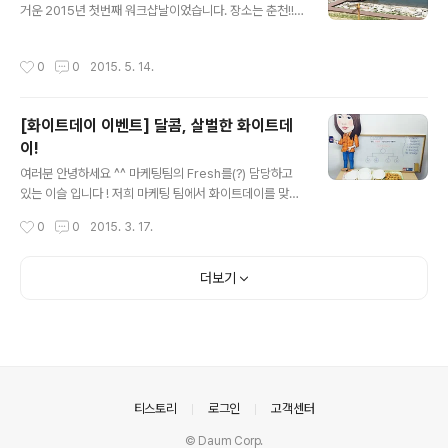
칭 준비로 다들 정신없이 일에 몰두하고 있는데요, (와우~
거운 2015년 첫번째 워크샵날이었습니다. 장소는 춘천!!
뭘 그렇게 열심히해~기대되게??ㅋㅋㅋ) 그래서 문화TF팀
대학생이 된 마냥, 설레고 즐거운 마음 한가득 가지고 떠났
이 시지오너들의 머리를 식혀주고자 ..
습니다. 킴카, 항카, 득카, 호카! 총 4대의 시지오너 차량을
작성시간
0
0
2015. 5. 14.
이용해 각자 모여서 남촌 막국수에서 집합하기로 했습니
다. 푸짐하고 맛있어 보이죠? 정말 맛이 끝내주었으시지온!
후루룩~ 맛있어서 단숨에 흡.입 :P 다음 일정인 장보러 마
[화이트데이 이벤트] 달콤, 살벌한 화이트데
트가기 전, 단체 사진! 다같이 먹거리 장보기~ 계산 전 단체
이!
사진도 한 번 찍어주고, 후식으로 아이스크림도 사서 다같
글 내용
이 더위사냥! :P 다음 일정은!! 이번 워크샵의 하이라이트,
여러분 안녕하세요 ^^ 마케팅팀의 Fresh를(?) 담당하고
카누체험을 하러 이동~ 날씨가 매우 좋았습니다! 카누 체
있는 이슬 입니다 ! 저희 마케팅 팀에서 화이트데이를 맞이
험하는데 최.고.! 즐거움의 점~프!! 카누 교육받기 전, 약간
하여 시지오너들을 위한 '달콤, 살벌한' 이벤트를 준비하였
작성시간
0
0
2015. 3. 17.
의 자유..
습니다. 발렌타인데이만 챙기면 저희 여자들은 무지 섭섭
해요 ~~ 그래서 하루만에 급 계획 ! 가끔씩 이런 재밌는 이
벤트 고민도 해줘야 머리가 팍팍 돌아 갑니다 ~!! 즐거워할
더보기
시지오너들을 생각하니 덩달아 기분 UP ! UP ! . . . . . . . 하
지만 전혀 예상치 못한 '진짜 살벌한' 상황이 벌어졌으니 ...
궁금하신분은 끝까지 Check it! Check it! 짜~잔 ! 이번
화이트데이 이벤트 컨셉은 '먹방' 입니다. 오후 4시... 슬슬
잠도 오고, 배도 고플 시지오너들... 그래서 준비했다 ! 이름
하여 '복불복 게임'..
의안내
티스토리
로그인
고객센터
© Daum Corp.