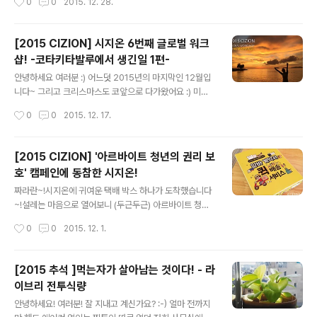
0
0
2015. 12. 28.
가 뙇!! 벌써부터 기대가 되는데 yo! 우와아아앙 'o')/// ~ !
는 순간에 찰칵! 모두들 행복해 보이네요 :)복면 왕 득주씨
예동의 예술적 감각으로 꾸며진 파티 현장! DJ Sid 의 등
도 ..
장 예고로 이번 파티의 기대감이 더 커지는 순간인데 yo!분
[2015 CIZION] 시지온 6번째 글로벌 워크
위기가 한층 UP 될 것 같은 그런 기분~? 그런 느낌적인 느
샵! -코타키타발루에서 생긴일 1편-
낌~? 해가 지기 시작할 무렵.하나, 둘 모이기 시작하는 시
글 내용
지오너들! :)언넝언넝 8282 팔이팔이 모여주세 yo! 다들
안녕하세요 여러분 :) 어느덧 2015년의 마지막인 12월입
모인 것 같으니 시작해 볼까 yo? 보니 하니 뺨치는 MC 호
니다~ 그리고 크리스마스도 코앞으로 다가왔어요 :) 미리
랑님의 진행 속에서 1부가 시작되었는데..
크리쑤마쑤우~ 올해도 시지온은 글로벌 워크샵을 다녀왔
작성시간
0
0
2015. 12. 17.
습니다! 글로벌 워크샵은 창업 초기 수익이 나지 않던 시절,
값싸게 올라온 세부행 비행기 티켓을 보고 모두에게 지름
신이 찾아와 떠나게 된 계기로 현재까지도 매년 이어져 오
[2015 CIZION] '아르바이트 청년의 권리 보
고 있는데요 :) 열심히 일한 당신 떠나라!노는 것 또한 뒤지
호' 캠페인에 동참한 시지온!
지 않는 시지오너들의 워크샵 후기 시작하겠습니당 :) 이번
글 내용
워크숍은 식구들이 많아져 A팀과 B팀으로 나눠 다녀오게
짜라란~!시지온에 귀여운 택배 박스 하나가 도착했습니다
되었는데요! 여행지는 코타키나발루!~~~발루 발루~~~
~!설레는 마음으로 열어보니 (두근두근) 아르바이트 청년
먼저 출발한 A팀이 보내온 사진들을 보며 우리가 더 재밌
의 권리 보호를 위한 캠페인 동참에 감사하다는, 서울시의
작성시간
0
0
2015. 12. 1.
게 놀겠노라!! 이를 바득바득 갈던 B팀! 드. 디. 어 출발합니
따뜻한 손편지와 함께 참여증서가 담겨있었습니다. '알바
다! 언제나처럼 출발 전..
계약서 퀵 배송 서비스'란 서울시가 알바청년의 권리보호
와 근로계약서의 중요성을 알리기 위해 진행하는 이색 캠
[2015 추석 ]먹는자가 살아남는 것이다! - 라
페인입니다. 이런 의미있는 캠페인에 시지온도 함께 하게
이브리 전투식량
되어 행복합니다! 앞으로도 아르바이트 청년 권리 보호를
글 내용
위해 노력하는 시지온이 되겠습니다 :)
안녕하세요! 여러분! 잘 지내고 계신가요? :-) 얼마 전까지