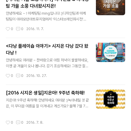
들 바쁘네요 ㅎㅎ 그리고... 얼마 되지 않아 장렬히 전사. 배
팀 가을 소풍 다녀왔시지온!
를 든든히 채운 후 선유도 공원으로 향했어요, 너무너무 기
글 내용
대했으나 날씨가 어둡고 침침해 살짝 아쉬웠습니다. 그래
안녕하세요 ~ ! 마케팅팀 ming입니다 :)디자인팀과 마케
도 노랗게 빨갛게 물든 단풍이 가을 소풍을 실감나게 해 주
팅팀이 아라모던아트뮤지엄에서 '미스터브레인워시전'이
네요! 흐려도 예쁜 선유도 공원 ~~ 보라씨는 열~심히 사진
한다는 소식을 듣고!운 좋게 좋은 날씨에 가을 소풍을 다녀
작성시간
0
0
2016. 11. 7.
을 촬영하느라 단체샷에 등장하지 않으셨군요 ㅜ ㅜ 옹기
왔습니다 !꺅 오전 근무를 마치고고픈 배를 부여잡고, 홍대
종기 사이 좋은 글로벌&전..
에서 그렇게 유명하다는 '토끼정'에서 점심을 먹기로 !!! 예
쑤 ~!메뉴판을 받자마자 주문한 음식들이 쏟아져 나왔습니
<다낭 플레이숍 이야기> 시지온 다낭 갔다 왔
다 >_
다낭 !
글 내용
안녕하세요 여러분 ~ 찬바람으로 아침 저녁이 쌀쌀하네요,
이젠 곧 겨울이 오나 봅니다. 감기 조심하세요! 그동안 잘
지내셨죠? ㅎㅎ 여름이 가고 가을이 찾아올 무렵,시지오너
작성시간
0
0
2016. 10. 27.
들은 다시 여름을 찾아 베트남 '다낭'으로 3박 5일 플레이
숍을 다녀왔습니다 :) 3박 5일을 어떻게 즐기고 왔을지 궁
금하시죠? 지금부터 '다낭' 플레이숍 이야기 시작하겠습니
[2016 시지온 생일]지온아! 9주년 축하해!
다 ! 아침 일찍 인천 공항에서 만나기로 했는데요 ~ 큰 사건
글 내용
지온아! 9주년 축하해! 안녕하세요 여러분 :)녹아내릴 것 같
없이 모두 모여 주어 감사합니다 ~~이제 출봐알 합시다 !
은, 이 무더운 여름을 잘 이겨내고 계신가요? 올해 7월 7일
약 4시간 반 비행 후 베트남 다낭에 도착했습니다! 다낭은
은 시지온의 아홉 번째 생일이었습니다!벌써 아홉 살 ~!이
체감온도 39도의 뜨겁고 습한 날씨였는데요 (후..하..)먼저
번 생일은 어떻게 보냈을까요? 궁금하시죠 - ? 오늘을 위해
짐을 풀기 위해 픽업 차량을 타고 첫 번째 숙소로 이동! 보
작성시간
0
0
2016. 7. 8.
구미님과 민석씨께서 엄청난 이벤트를 기획했다고, 턱을
이시나요? 줄줄이 달리고 있는 오토바이들이 ㅋㅋ신호는
내밀며 쩌렁쩌렁 발표를 해주셨었는데요 ! 그리하여 오늘
폼으로 있는..