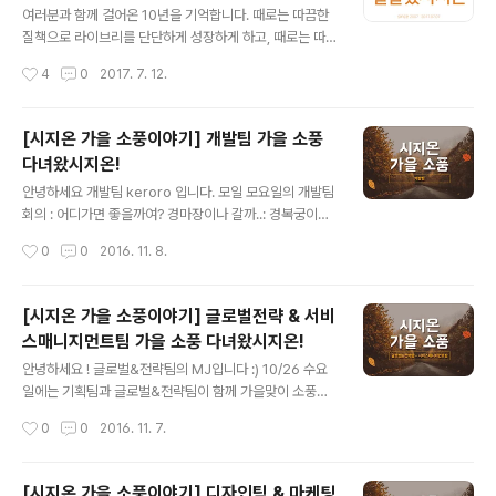
조별로 흩어져 공항으로 이동했습니다! ...하지만...... 출발
여러분과 함께 걸어온 10년을 기억합니다. 때로는 따끔한
부터 미션을 주는데.... 그건 바로공항을 배경으로 창의적인
질책으로 라이브리를 단단하게 성장하게 하고, 때로는 따
사진 찍기(?)!! ....
뜻한 칭찬으로 시지오너를 춤추게 해주신 여러분께 진심으
작성시간
4
0
2017. 7. 12.
로 감사 드립니다. 지난 10년보다 더 나은 10년을 위해 언
제나 노력하고 발전하는 모습 보여드리겠습니다. 늘 지금
처럼 함께 해주세요. 고맙습니다. 시지온 임직원 일동 드림
[시지온 가을 소풍이야기] 개발팀 가을 소풍
다녀왔시지온!
글 내용
안녕하세요 개발팀 keroro 입니다. 모일 모요일의 개발팀
회의 : 어디가면 좋을까여? 경마장이나 갈까..: 경복궁이여!:
다른 의견 없나요? (제발..) 다른 의견이 없어 경복궁 확정
작성시간
0
0
2016. 11. 8.
개발팀: 뜻밖의 여정(부제: 그들의 개고생) 일단 밥부터(흔
한 인스타er의 사진) 고기의 맛은 사진과 다르고, 버스를
대충 탄 바람에 예상과 다른 정류장에서 내리게 되는데 이
[시지온 가을 소풍이야기] 글로벌전략 & 서비
때부터 였을까요. 우리의 소풍이 어긋난게..(어디지.?) 너무
스매니지먼트팀 가을 소풍 다녀왔시지온!
나 청명한 하늘 한가한 경복궁(..응??) 개발팀 소풍은 화요
글 내용
일. 경복궁 휴궁은 화요일. 하하하하하하하하하하하하하
안녕하세요 ! 글로벌&전략팀의 MJ입니다 :) 10/26 수요
그래서 우린 창덕궁으로 향했습니다.20분 걸어서요. 왜 한
일에는 기획팀과 글로벌&전략팀이 함께 가을맞이 소풍을
줄로 걸어가는지는 알수없지만.. 걷고 걷고 걷습니다. pow
다녀왔습니다. 두 팀이서 가니 적당히 시끌벅적하고 웃음
작성시간
0
0
2016. 11. 7.
도착er 들어가서도 걷고 걷고 걷고 거ㄷ..... 건물 아래..
이 끊이지 않는 시간들이었어요 :) 열~심히 놀기 위해 에너
지를 보충하러 연남동 미나리식당에 갔습니다. 반찬이 어
마어마하군요..! 먹는 도중에 급히 생각나서 사진찍기 !!! 다
[시지온 가을 소풍이야기] 디자인팀 & 마케팅