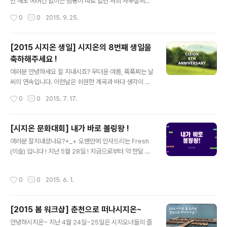
만 해도 에어컨 없이는 찜통이 따로 없던 저희 사무실에도
신선한 바람이 불어 들어 오는 것을 보니 벌써 가을이 시작
작성시간
0
0
2015. 9. 25.
되었나 봅니다 ♪ 사실 저는 가을 하면 추석이 떠오르고,추
석 하면 연휴가 생각나는 그런 속물인지라,올해도 추석만
을 손꼽아 기다리고있었는데요! 아니 어떻게 이런 일이...
[2015 시지온 생일] 시지온의 8번째 생일을
올해는 추석이토, 일, 월로 주말을 다 끼고 들어가는 것 있
축하해주세요 !
죠? ㅠㅠ또르르.. 실망...ㅠ.ㅠ아마 여러분들도 다 같은 마음
글 내용
이시겠죠?! 그래서 저희 시지오너들이 어떻게 하면 고객님
여러분 안녕하세요 잘 지내시죠? 무더운 여름, 푹푹찌는 날
들이이 전쟁 같은 추석 명절을 나시는데 도움이 될 수 있을
씨의 연속입니다. 이런날은 쉬원한 계곡과 바다 생각이 간
까 고민하고 회의하고 한 결과! 짜잔~!! 모든 고객님들께 명
절하지요 ㅜ_ㅜ 그래서 저희 시지온은 7월 7일 8번째 생
작성시간
0
0
2015. 7. 17.
절 전쟁에서 살아남을 수 있도록 저희가 생존 필수품을 보
일을 기념하여, 가까운 북한산 계곡에 다녀왔습니다. 배터
급해드리기로 했습니..
지게 먹고, 늘어지게 쉬며 꿀 맛 같은 시간을 보냈던 생일잔
치 ! 지금부터 감상해 보시지온 ~~~ 오전 근무만 마치고
[시지온 문화대회] 내가 바로 볼링왕 !
다 함께 생일잔치 장소로 떠납니다. 신나는 발걸음으로 다
글 내용
여러분 잘지내셨나요?+_+ 오랜만에 인사드리는 Fresh
함께 GO GO ! 4인 1조가 되어 택시를 타고 북한산 계곡
(이슬) 입니다 ! 지난 5월 28일 ! 지금으로부터 약 한달 전.
으로 향했습니다. 북한산이 점점 가까워지니 도시에서 보
시지온 문화대회가 열렸습니다. 짜쟈안~~~ '한 달이나 지
기 힘든 초록초록 탁 트인 풍경이....뜨아! 캬 ~ 좋다 !!! 드디
난걸 왜 지금 포스팅하지?'라고 의문을 가지신다면... 죄송
어 도착한 미루나무 집 ! 닭백숙으로 유명한 식당이랍니다.
작성시간
0
0
2015. 6. 1.
합니다....(꾸벅) 게을렀던 저를 용서해주세요...흑...(또르
테이블 바로 옆에 계곡도 있어 밥먹으며 물놀이도 즐길 수
르)... 시지오너들의 일상을 궁금해 하는 분들이 많을거라
있다고 ....
감히 예상(?)해보며... 늦게라도 포스팅을 시작합니다... . .
[2015 봄 워크샵] 춘천으로 떠나시지온~
그 리 고 . . 앞으로는 더욱더 분발하겠습니다 !!!!!!! (주먹불
글 내용
끈!) 자, 본론으로 돌아가서 !!! 요즘 시지온은 새 서비스 론
안녕하시지온~ 지난 4월 24일~25일은 시지오너들의 즐