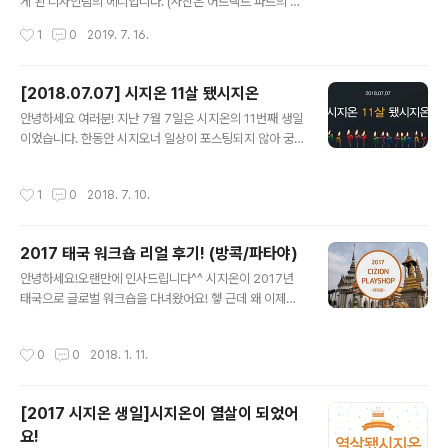
을 맡고 계시는 윤영철 교수님의 지도 아래 수많은 스터디
게 된 디자인팀의 에디입니다. (사진은 어트랙트 파트의 써
와 연구들을 이어나갔습니다! (앗! 왼쪽에 키미 대표님!) (저
니, 개발팀의 젤리 두 분께서 고생해주셨어요. 고맙습니다!)
작성시간
1
0
2019. 7. 16.
이거 올리고 숙청 당하는 건 아니겠죠..
이야기를 시작하기에 앞서, 저는 이번 워크샵을 기획한 '워
추위(워크샵 추진 위원회)'의 멤버로 이 글은 '전지적 기획
자 시점'에서 쓰여졌음을 미리 밝힙니다. 거짓은 없으나 몇
[2018.07.07] 시지온 11살 됐시지온
몇 부분이 미화될 수 있습니다 ^^.... 6월 20일, 21일 이틀
글 내용
안녕하세요 여러분! 지난 7월 7일은 시지온의 11번째 생일
간 태안에서 진행된 2019 시지온 여름 워크샵(a.k.a. 플레
이었습니다. 한동안 시지오너 일상이 포스팅되지 않아 궁
이샵)에 대한 기록을 시작합니다! (왜 이렇게 표정이 어둡
금하셨을 거라 확신(?)하며 생일맞이 시지오너 일상을 공
냐고 물으시면.... 3시간 동안 쉬지 않고 열심히 게임을 했
유합니다^.^ 시지온은 생일이라고 그저 놀고먹으며 보내지
다고....) (이 분을 기억하세요....) * * * * * 처음 도착한 장
작성시간
1
0
2018. 7. 10.
않았어요. 소확행이라고 아시나요? '소소하지만 확실한 행
소는 점심 식사를 위해 도착한, 태..
복'의 줄임말입니다. 생일을 맞이한 시지온은 으른(?)스럽
게 소확행 생일을 보냈습니다. 1. 상반기 진행 업무를 뒤돌
2017 태국 워크숍 리얼 후기! (방콕/파타야)
아 보고, 앞으로의 계획을 공유하기!2. 맛있는 식사를 함께
글 내용
즐기기!3. 2시간 조기 퇴근하기!(헤헤) 각 파트장님들은 상
안녕하세요!오랜만에 인사드립니다^^ 시지온이 2017년
반기 동안 진행한 업무, 성과, 아쉬웠던 점, 하반기 계획들
태국으로 글로벌 워크숍을 다녀왔어요! 헿 근데 왜 이제야
을 발표해주셨어요. 발표를 들어보니 시지오너가 정말 많
포스팅했냐고요? 요즘처럼 추운 날씨에 대리 만족하시라
은 일들을 해내고 있구나... 싶더라고요. 주어진 업무를 잘
고, 이날만을 기다렸습니다!!!....는 뻥이고... 바쁜 업무를 처
작성시간
0
0
2018. 1. 11.
수행해내기 위해서 열..
리하느라!!!........는 핑계고.. 게을렀던 저를(3C) 용서해주
세요............흑흑 ..아무튼! 좌충우돌 시지오너 태국 워크숍
후기! 지금부터 함께 보시지온!!!^.^go! go! 오전 업무를 마
[2017 시지온 생일]시지온이 열살이 되었어
치고 공항으로 출발하기 전, 회사 앞에서 다 같이 찰칵!! 그
요!
리고 워추위(워크샵 추진 위원회)의 기획에 따라 3-4명씩
글 내용