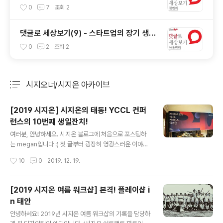
만드는 뉴스의 미래
0
7
조회
2
댓글로 세상보기(9) - 스타트업의 장기 생존
조건
0
2
조회
2
시지오너/시지온 아카이브
분류 전체보기
주요 글 목록
[2019 시지온] 시지온의 태동! YCCL 컨퍼
런스의 10번째 생일잔치!
글 내용
여러분, 안녕하세요. 시지온 블로그에 처음으로 포스팅하
는 megan입니다 :) 첫 글부터 굉장히 영광스러운 이야기
를 전하게 되어 두근두근합니다! 자, 엄청난 이야기니까 다
작성시간
10
0
2019. 12. 19.
들 집중해주세요! 모두 주목하셨나요? 제가 이렇게 두근거
리며 전하는 이 소식은 바로 . . . . . 시지온 ‘라이브리’ 서비
스의 태동인 ‘YCCL 컨퍼런스’가 10주년이 되었습니다 와
[2019 시지온 여름 워크샵] 본격! 플레이샵 i
아- (폭죽) (뿌뿌) YCCL은 10년 전인 2009년 4월 Yons
n 태안
ei Cyber Communication Club의 줄임말로 탄생했는
글 내용
데요 ← oh.. 간z1... 현재 연세대학교 원주캠퍼스 부총장님
안녕하세요! 2019년 시지온 여름 워크샵의 기록을 담당하