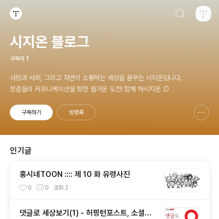
검색하기
티스토리
시지온 블로그
구독자
1
사람과 사회, 그리고 자연이 소통하는 세상을 꿈꾸는 시지온입니다.
청춘들의 커뮤니케이션을 향한 즐거운 도전! 함께 하시지온 :D
구독하기
방명록
신고하기 레이어
열기
인기글
홍시네TOON :::: 제 10 화 유령사진
0
0
조회
2
댓글로 세상보기(1) - 허핑턴포스트, 소셜이