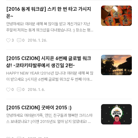
은 다함께 자.연.별.곡 으로 맛점을 하러 갔습니다 ~! >ㅁ<
[2016 동계 워크샵] 스키 한 번 타고 가시지
끼야악 ! 자 시작해볼까?! 한 접시, 두 접씨 가득 담아,각자
온~
자리에 앉아 말없이 들이키고 있는 현장입니다. 심오한 표
글 내용
정으로 자연의 맛을 느끼고 계신 분.무엇을 드시고 있을까
안녕하세요! 여러분 새해 복 많이들 받고 계신가요? 지난
요? 궁금하시죠 - ? 캬~보쌈!!! 쌈에 도ㅑ지고기를 싸고 있
주말에 저희는 동계 워크샵을 다녀왔습니다. :) 장소는 평창
는 현장입니다~ 인스타용.jpg진짜 ㅊㅊ췿ㅊㅊㅊ침.... 넘
알.펜.시.아! 저희 시지오너들은 설레는 마음으로 짐을 꾸리
작성시간
3
0
2016. 1. 26.
어간..
기 시작했는데요! 우선 워크샵 하면 절대 빠질 수 없는 필수
품!!! 컵라면!!! 봉지라면!!! 그리고 대망의 하이라이트!!! 는
없음. 우리는 5팀으로 나눠서 열심히 강원도로 달려갔습니
[2015 CIZION] 시지온 6번째 글로벌 워크
다. 오는 길에 한우를 구워 먹은 팀도 있었고, 막걸리 한 잔
샵! -코타키타발루에서 생긴일 2편-
걸친 팀과 아침부터 한식 뷔페를 먹고 온 팀도 있었고, 마지
글 내용
막으로 그저 햄버거만 열심히 먹고 온 팀이 있었습니다.(사
HAPPY NEW YEAR !2016년 입니다! 여러분 새해 복 많
실 우리팀.) 가는 길에 열린 시지온배 카톡 팀 퀴즈~ First
이 받으세요 :)시지온 6번째 글로벌 워크샵 두 번째 이야기
Mover와 Fast Follower에게 점수가 부여되는 시스템!
시작합니다 ~ ! 오늘은 섬 투어를 하는 날입니다 :)사피섬을
작성시간
0
0
2016. 1. 6.
드디어 리조트 도착! 숙소에 도착하여 다..
가기 위해 선착장으로 꼬우 꼬우! 키햐아~ 오늘도 날씨가
아주 좋은데요? :) 출발 전 사진 한 장 찍어줘야겠지요?뉴
발 정환씨의 깜찍한 검지와 중지 :) 배를 타고 사피섬으로
[2015 CIZION] 굿바이 2015 :)
가는 중입니다! :)보이시나요? 그림이 아닙니다 여러분 ! 옆
글 내용
안녕하세요 여러분!!가족, 연인, 친구들과 행복한 크리스마
에서 슬이씨는"끼야아아아 ~~~ 나~~ 너~~무좋아 ~~
스 보내셨나요? :)이젠 2015년도 얼마 남지 않았네요! 시
~!!!" 소리쳤는데요 ! 오호호오옹! 갑자기 빨라지는 속도에
지온은 지난 23일 크리스마스 파티 겸 송년회를 했는데요!
엉덩이가 들썩거리고머리가 푸드덕- 푸드덕- 바람에 휘날
그 현장! 지금 공개하겠습니다! ^.^ 아침부터 입구에 포스터
리는데침까지 흘릴 뻔했습니다 ! 아름다운 이마가 공개되
작성시간