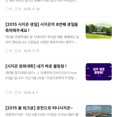
만 해도 에어컨 없이는 찜통이 따로 없던 저희 사무실에도
신선한 바람이 불어 들어 오는 것을 보니 벌써 가을이 시작
작성시간
0
0
2015. 9. 25.
되었나 봅니다 ♪ 사실 저는 가을 하면 추석이 떠오르고,추
석 하면 연휴가 생각나는 그런 속물인지라,올해도 추석만
을 손꼽아 기다리고있었는데요! 아니 어떻게 이런 일이...
[2015 시지온 생일] 시지온의 8번째 생일을
올해는 추석이토, 일, 월로 주말을 다 끼고 들어가는 것 있
축하해주세요 !
죠? ㅠㅠ또르르.. 실망...ㅠ.ㅠ아마 여러분들도 다 같은 마음
글 내용
이시겠죠?! 그래서 저희 시지오너들이 어떻게 하면 고객님
여러분 안녕하세요 잘 지내시죠? 무더운 여름, 푹푹찌는 날
들이이 전쟁 같은 추석 명절을 나시는데 도움이 될 수 있을
씨의 연속입니다. 이런날은 쉬원한 계곡과 바다 생각이 간
까 고민하고 회의하고 한 결과! 짜잔~!! 모든 고객님들께 명
절하지요 ㅜ_ㅜ 그래서 저희 시지온은 7월 7일 8번째 생
작성시간
0
0
2015. 7. 17.
절 전쟁에서 살아남을 수 있도록 저희가 생존 필수품을 보
일을 기념하여, 가까운 북한산 계곡에 다녀왔습니다. 배터
급해드리기로 했습니..
지게 먹고, 늘어지게 쉬며 꿀 맛 같은 시간을 보냈던 생일잔
치 ! 지금부터 감상해 보시지온 ~~~ 오전 근무만 마치고
[시지온 문화대회] 내가 바로 볼링왕 !
다 함께 생일잔치 장소로 떠납니다. 신나는 발걸음으로 다
글 내용
여러분 잘지내셨나요?+_+ 오랜만에 인사드리는 Fresh
함께 GO GO ! 4인 1조가 되어 택시를 타고 북한산 계곡
(이슬) 입니다 ! 지난 5월 28일 ! 지금으로부터 약 한달 전.
으로 향했습니다. 북한산이 점점 가까워지니 도시에서 보
시지온 문화대회가 열렸습니다. 짜쟈안~~~ '한 달이나 지
기 힘든 초록초록 탁 트인 풍경이....뜨아! 캬 ~ 좋다 !!! 드디
난걸 왜 지금 포스팅하지?'라고 의문을 가지신다면... 죄송
어 도착한 미루나무 집 ! 닭백숙으로 유명한 식당이랍니다.
작성시간
0
0
2015. 6. 1.
합니다....(꾸벅) 게을렀던 저를 용서해주세요...흑...(또르
테이블 바로 옆에 계곡도 있어 밥먹으며 물놀이도 즐길 수
르)... 시지오너들의 일상을 궁금해 하는 분들이 많을거라
있다고 ....
감히 예상(?)해보며... 늦게라도 포스팅을 시작합니다... . .
[2015 봄 워크샵] 춘천으로 떠나시지온~
그 리 고 . . 앞으로는 더욱더 분발하겠습니다 !!!!!!! (주먹불
글 내용
끈!) 자, 본론으로 돌아가서 !!! 요즘 시지온은 새 서비스 론
안녕하시지온~ 지난 4월 24일~25일은 시지오너들의 즐