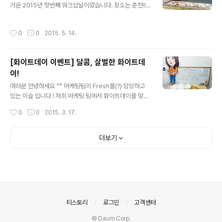
칭 준비로 다들 정신없이 일에 몰두하고 있는데요, (와우~
거운 2015년 첫번째 워크샵날이었습니다. 장소는 춘천!!
뭘 그렇게 열심히해~기대되게??ㅋㅋㅋ) 그래서 문화TF팀
대학생이 된 마냥, 설레고 즐거운 마음 한가득 가지고 떠났
이 시지오너들의 머리를 식혀주고자 ..
습니다. 킴카, 항카, 득카, 호카! 총 4대의 시지오너 차량을
작성시간
0
0
2015. 5. 14.
이용해 각자 모여서 남촌 막국수에서 집합하기로 했습니
다. 푸짐하고 맛있어 보이죠? 정말 맛이 끝내주었으시지온!
후루룩~ 맛있어서 단숨에 흡.입 :P 다음 일정인 장보러 마
[화이트데이 이벤트] 달콤, 살벌한 화이트데
트가기 전, 단체 사진! 다같이 먹거리 장보기~ 계산 전 단체
이!
사진도 한 번 찍어주고, 후식으로 아이스크림도 사서 다같
글 내용
이 더위사냥! :P 다음 일정은!! 이번 워크샵의 하이라이트,
여러분 안녕하세요 ^^ 마케팅팀의 Fresh를(?) 담당하고
카누체험을 하러 이동~ 날씨가 매우 좋았습니다! 카누 체
있는 이슬 입니다 ! 저희 마케팅 팀에서 화이트데이를 맞이
험하는데 최.고.! 즐거움의 점~프!! 카누 교육받기 전, 약간
하여 시지오너들을 위한 '달콤, 살벌한' 이벤트를 준비하였
작성시간
0
0
2015. 3. 17.
의 자유..
습니다. 발렌타인데이만 챙기면 저희 여자들은 무지 섭섭
해요 ~~ 그래서 하루만에 급 계획 ! 가끔씩 이런 재밌는 이
벤트 고민도 해줘야 머리가 팍팍 돌아 갑니다 ~!! 즐거워할
더보기
시지오너들을 생각하니 덩달아 기분 UP ! UP ! . . . . . . . 하
지만 전혀 예상치 못한 '진짜 살벌한' 상황이 벌어졌으니 ...
궁금하신분은 끝까지 Check it! Check it! 짜~잔 ! 이번
화이트데이 이벤트 컨셉은 '먹방' 입니다. 오후 4시... 슬슬
잠도 오고, 배도 고플 시지오너들... 그래서 준비했다 ! 이름
하여 '복불복 게임'..
의안내
티스토리
로그인
고객센터
© Daum Corp.