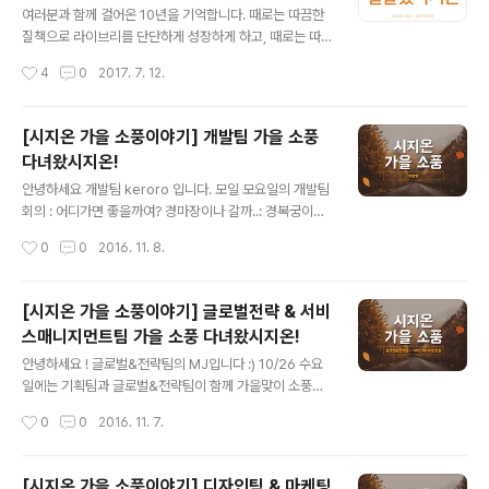
조별로 흩어져 공항으로 이동했습니다! ...하지만...... 출발
여러분과 함께 걸어온 10년을 기억합니다. 때로는 따끔한
부터 미션을 주는데.... 그건 바로공항을 배경으로 창의적인
질책으로 라이브리를 단단하게 성장하게 하고, 때로는 따
사진 찍기(?)!! ....
뜻한 칭찬으로 시지오너를 춤추게 해주신 여러분께 진심으
작성시간
4
0
2017. 7. 12.
로 감사 드립니다. 지난 10년보다 더 나은 10년을 위해 언
제나 노력하고 발전하는 모습 보여드리겠습니다. 늘 지금
처럼 함께 해주세요. 고맙습니다. 시지온 임직원 일동 드림
[시지온 가을 소풍이야기] 개발팀 가을 소풍
다녀왔시지온!
글 내용
안녕하세요 개발팀 keroro 입니다. 모일 모요일의 개발팀
회의 : 어디가면 좋을까여? 경마장이나 갈까..: 경복궁이여!:
다른 의견 없나요? (제발..) 다른 의견이 없어 경복궁 확정
작성시간
0
0
2016. 11. 8.
개발팀: 뜻밖의 여정(부제: 그들의 개고생) 일단 밥부터(흔
한 인스타er의 사진) 고기의 맛은 사진과 다르고, 버스를
대충 탄 바람에 예상과 다른 정류장에서 내리게 되는데 이
[시지온 가을 소풍이야기] 글로벌전략 & 서비
때부터 였을까요. 우리의 소풍이 어긋난게..(어디지.?) 너무
스매니지먼트팀 가을 소풍 다녀왔시지온!
나 청명한 하늘 한가한 경복궁(..응??) 개발팀 소풍은 화요
글 내용
일. 경복궁 휴궁은 화요일. 하하하하하하하하하하하하하
안녕하세요 ! 글로벌&전략팀의 MJ입니다 :) 10/26 수요
그래서 우린 창덕궁으로 향했습니다.20분 걸어서요. 왜 한
일에는 기획팀과 글로벌&전략팀이 함께 가을맞이 소풍을
줄로 걸어가는지는 알수없지만.. 걷고 걷고 걷습니다. pow
다녀왔습니다. 두 팀이서 가니 적당히 시끌벅적하고 웃음
작성시간
0
0
2016. 11. 7.
도착er 들어가서도 걷고 걷고 걷고 거ㄷ..... 건물 아래..
이 끊이지 않는 시간들이었어요 :) 열~심히 놀기 위해 에너
지를 보충하러 연남동 미나리식당에 갔습니다. 반찬이 어
마어마하군요..! 먹는 도중에 급히 생각나서 사진찍기 !!! 다
[시지온 가을 소풍이야기] 디자인팀 & 마케팅