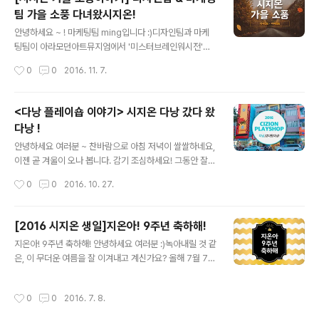
들 바쁘네요 ㅎㅎ 그리고... 얼마 되지 않아 장렬히 전사. 배
팀 가을 소풍 다녀왔시지온!
를 든든히 채운 후 선유도 공원으로 향했어요, 너무너무 기
글 내용
대했으나 날씨가 어둡고 침침해 살짝 아쉬웠습니다. 그래
안녕하세요 ~ ! 마케팅팀 ming입니다 :)디자인팀과 마케
도 노랗게 빨갛게 물든 단풍이 가을 소풍을 실감나게 해 주
팅팀이 아라모던아트뮤지엄에서 '미스터브레인워시전'이
네요! 흐려도 예쁜 선유도 공원 ~~ 보라씨는 열~심히 사진
한다는 소식을 듣고!운 좋게 좋은 날씨에 가을 소풍을 다녀
작성시간
0
0
2016. 11. 7.
을 촬영하느라 단체샷에 등장하지 않으셨군요 ㅜ ㅜ 옹기
왔습니다 !꺅 오전 근무를 마치고고픈 배를 부여잡고, 홍대
종기 사이 좋은 글로벌&전..
에서 그렇게 유명하다는 '토끼정'에서 점심을 먹기로 !!! 예
쑤 ~!메뉴판을 받자마자 주문한 음식들이 쏟아져 나왔습니
<다낭 플레이숍 이야기> 시지온 다낭 갔다 왔
다 >_
다낭 !
글 내용
안녕하세요 여러분 ~ 찬바람으로 아침 저녁이 쌀쌀하네요,
이젠 곧 겨울이 오나 봅니다. 감기 조심하세요! 그동안 잘
지내셨죠? ㅎㅎ 여름이 가고 가을이 찾아올 무렵,시지오너
작성시간
0
0
2016. 10. 27.
들은 다시 여름을 찾아 베트남 '다낭'으로 3박 5일 플레이
숍을 다녀왔습니다 :) 3박 5일을 어떻게 즐기고 왔을지 궁
금하시죠? 지금부터 '다낭' 플레이숍 이야기 시작하겠습니
[2016 시지온 생일]지온아! 9주년 축하해!
다 ! 아침 일찍 인천 공항에서 만나기로 했는데요 ~ 큰 사건
글 내용
지온아! 9주년 축하해! 안녕하세요 여러분 :)녹아내릴 것 같
없이 모두 모여 주어 감사합니다 ~~이제 출봐알 합시다 !
은, 이 무더운 여름을 잘 이겨내고 계신가요? 올해 7월 7일
약 4시간 반 비행 후 베트남 다낭에 도착했습니다! 다낭은
은 시지온의 아홉 번째 생일이었습니다!벌써 아홉 살 ~!이
체감온도 39도의 뜨겁고 습한 날씨였는데요 (후..하..)먼저
번 생일은 어떻게 보냈을까요? 궁금하시죠 - ? 오늘을 위해
짐을 풀기 위해 픽업 차량을 타고 첫 번째 숙소로 이동! 보
작성시간
0
0
2016. 7. 8.
구미님과 민석씨께서 엄청난 이벤트를 기획했다고, 턱을
이시나요? 줄줄이 달리고 있는 오토바이들이 ㅋㅋ신호는
내밀며 쩌렁쩌렁 발표를 해주셨었는데요 ! 그리하여 오늘
폼으로 있는..