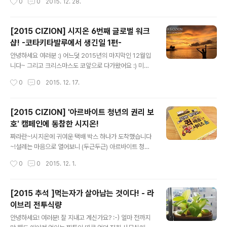
0
0
2015. 12. 28.
가 뙇!! 벌써부터 기대가 되는데 yo! 우와아아앙 'o')/// ~ !
는 순간에 찰칵! 모두들 행복해 보이네요 :)복면 왕 득주씨
예동의 예술적 감각으로 꾸며진 파티 현장! DJ Sid 의 등
도 ..
장 예고로 이번 파티의 기대감이 더 커지는 순간인데 yo!분
[2015 CIZION] 시지온 6번째 글로벌 워크
위기가 한층 UP 될 것 같은 그런 기분~? 그런 느낌적인 느
샵! -코타키타발루에서 생긴일 1편-
낌~? 해가 지기 시작할 무렵.하나, 둘 모이기 시작하는 시
글 내용
지오너들! :)언넝언넝 8282 팔이팔이 모여주세 yo! 다들
안녕하세요 여러분 :) 어느덧 2015년의 마지막인 12월입
모인 것 같으니 시작해 볼까 yo? 보니 하니 뺨치는 MC 호
니다~ 그리고 크리스마스도 코앞으로 다가왔어요 :) 미리
랑님의 진행 속에서 1부가 시작되었는데..
크리쑤마쑤우~ 올해도 시지온은 글로벌 워크샵을 다녀왔
작성시간
0
0
2015. 12. 17.
습니다! 글로벌 워크샵은 창업 초기 수익이 나지 않던 시절,
값싸게 올라온 세부행 비행기 티켓을 보고 모두에게 지름
신이 찾아와 떠나게 된 계기로 현재까지도 매년 이어져 오
[2015 CIZION] '아르바이트 청년의 권리 보
고 있는데요 :) 열심히 일한 당신 떠나라!노는 것 또한 뒤지
호' 캠페인에 동참한 시지온!
지 않는 시지오너들의 워크샵 후기 시작하겠습니당 :) 이번
글 내용
워크숍은 식구들이 많아져 A팀과 B팀으로 나눠 다녀오게
짜라란~!시지온에 귀여운 택배 박스 하나가 도착했습니다
되었는데요! 여행지는 코타키나발루!~~~발루 발루~~~
~!설레는 마음으로 열어보니 (두근두근) 아르바이트 청년
먼저 출발한 A팀이 보내온 사진들을 보며 우리가 더 재밌
의 권리 보호를 위한 캠페인 동참에 감사하다는, 서울시의
작성시간
0
0
2015. 12. 1.
게 놀겠노라!! 이를 바득바득 갈던 B팀! 드. 디. 어 출발합니
따뜻한 손편지와 함께 참여증서가 담겨있었습니다. '알바
다! 언제나처럼 출발 전..
계약서 퀵 배송 서비스'란 서울시가 알바청년의 권리보호
와 근로계약서의 중요성을 알리기 위해 진행하는 이색 캠
[2015 추석 ]먹는자가 살아남는 것이다! - 라
페인입니다. 이런 의미있는 캠페인에 시지온도 함께 하게
이브리 전투식량
되어 행복합니다! 앞으로도 아르바이트 청년 권리 보호를
글 내용
위해 노력하는 시지온이 되겠습니다 :)
안녕하세요! 여러분! 잘 지내고 계신가요? :-) 얼마 전까지