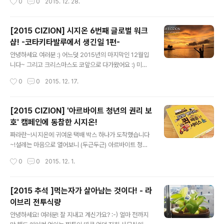
0
0
2015. 12. 28.
가 뙇!! 벌써부터 기대가 되는데 yo! 우와아아앙 'o')/// ~ !
는 순간에 찰칵! 모두들 행복해 보이네요 :)복면 왕 득주씨
예동의 예술적 감각으로 꾸며진 파티 현장! DJ Sid 의 등
도 ..
장 예고로 이번 파티의 기대감이 더 커지는 순간인데 yo!분
[2015 CIZION] 시지온 6번째 글로벌 워크
위기가 한층 UP 될 것 같은 그런 기분~? 그런 느낌적인 느
샵! -코타키타발루에서 생긴일 1편-
낌~? 해가 지기 시작할 무렵.하나, 둘 모이기 시작하는 시
글 내용
지오너들! :)언넝언넝 8282 팔이팔이 모여주세 yo! 다들
안녕하세요 여러분 :) 어느덧 2015년의 마지막인 12월입
모인 것 같으니 시작해 볼까 yo? 보니 하니 뺨치는 MC 호
니다~ 그리고 크리스마스도 코앞으로 다가왔어요 :) 미리
랑님의 진행 속에서 1부가 시작되었는데..
크리쑤마쑤우~ 올해도 시지온은 글로벌 워크샵을 다녀왔
작성시간
0
0
2015. 12. 17.
습니다! 글로벌 워크샵은 창업 초기 수익이 나지 않던 시절,
값싸게 올라온 세부행 비행기 티켓을 보고 모두에게 지름
신이 찾아와 떠나게 된 계기로 현재까지도 매년 이어져 오
[2015 CIZION] '아르바이트 청년의 권리 보
고 있는데요 :) 열심히 일한 당신 떠나라!노는 것 또한 뒤지
호' 캠페인에 동참한 시지온!
지 않는 시지오너들의 워크샵 후기 시작하겠습니당 :) 이번
글 내용
워크숍은 식구들이 많아져 A팀과 B팀으로 나눠 다녀오게
짜라란~!시지온에 귀여운 택배 박스 하나가 도착했습니다
되었는데요! 여행지는 코타키나발루!~~~발루 발루~~~
~!설레는 마음으로 열어보니 (두근두근) 아르바이트 청년
먼저 출발한 A팀이 보내온 사진들을 보며 우리가 더 재밌
의 권리 보호를 위한 캠페인 동참에 감사하다는, 서울시의
작성시간
0
0
2015. 12. 1.
게 놀겠노라!! 이를 바득바득 갈던 B팀! 드. 디. 어 출발합니
따뜻한 손편지와 함께 참여증서가 담겨있었습니다. '알바
다! 언제나처럼 출발 전..
계약서 퀵 배송 서비스'란 서울시가 알바청년의 권리보호
와 근로계약서의 중요성을 알리기 위해 진행하는 이색 캠
[2015 추석 ]먹는자가 살아남는 것이다! - 라
페인입니다. 이런 의미있는 캠페인에 시지온도 함께 하게
이브리 전투식량
되어 행복합니다! 앞으로도 아르바이트 청년 권리 보호를
글 내용
위해 노력하는 시지온이 되겠습니다 :)
안녕하세요! 여러분! 잘 지내고 계신가요? :-) 얼마 전까지