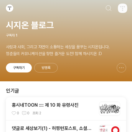
검색하기
티스토리
시지온 블로그
구독자
1
사람과 사회, 그리고 자연이 소통하는 세상을 꿈꾸는 시지온입니다.
청춘들의 커뮤니케이션을 향한 즐거운 도전! 함께 하시지온 :D
구독하기
방명록
신고하기 레이어
열기
인기글
홍시네TOON :::: 제 10 화 유령사진
0
0
조회
2
댓글로 세상보기(1) - 허핑턴포스트, 소셜이