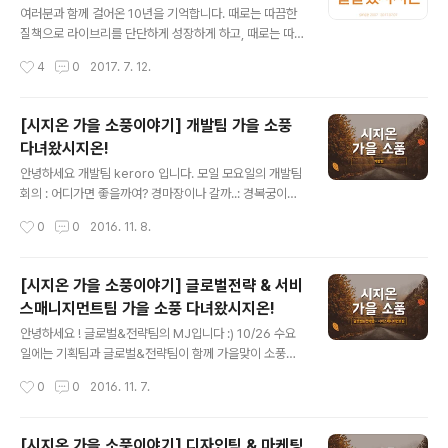
조별로 흩어져 공항으로 이동했습니다! ...하지만...... 출발
여러분과 함께 걸어온 10년을 기억합니다. 때로는 따끔한
부터 미션을 주는데.... 그건 바로공항을 배경으로 창의적인
질책으로 라이브리를 단단하게 성장하게 하고, 때로는 따
사진 찍기(?)!! ....
뜻한 칭찬으로 시지오너를 춤추게 해주신 여러분께 진심으
작성시간
4
0
2017. 7. 12.
로 감사 드립니다. 지난 10년보다 더 나은 10년을 위해 언
제나 노력하고 발전하는 모습 보여드리겠습니다. 늘 지금
처럼 함께 해주세요. 고맙습니다. 시지온 임직원 일동 드림
[시지온 가을 소풍이야기] 개발팀 가을 소풍
다녀왔시지온!
글 내용
안녕하세요 개발팀 keroro 입니다. 모일 모요일의 개발팀
회의 : 어디가면 좋을까여? 경마장이나 갈까..: 경복궁이여!:
다른 의견 없나요? (제발..) 다른 의견이 없어 경복궁 확정
작성시간
0
0
2016. 11. 8.
개발팀: 뜻밖의 여정(부제: 그들의 개고생) 일단 밥부터(흔
한 인스타er의 사진) 고기의 맛은 사진과 다르고, 버스를
대충 탄 바람에 예상과 다른 정류장에서 내리게 되는데 이
[시지온 가을 소풍이야기] 글로벌전략 & 서비
때부터 였을까요. 우리의 소풍이 어긋난게..(어디지.?) 너무
스매니지먼트팀 가을 소풍 다녀왔시지온!
나 청명한 하늘 한가한 경복궁(..응??) 개발팀 소풍은 화요
글 내용
일. 경복궁 휴궁은 화요일. 하하하하하하하하하하하하하
안녕하세요 ! 글로벌&전략팀의 MJ입니다 :) 10/26 수요
그래서 우린 창덕궁으로 향했습니다.20분 걸어서요. 왜 한
일에는 기획팀과 글로벌&전략팀이 함께 가을맞이 소풍을
줄로 걸어가는지는 알수없지만.. 걷고 걷고 걷습니다. pow
다녀왔습니다. 두 팀이서 가니 적당히 시끌벅적하고 웃음
작성시간
0
0
2016. 11. 7.
도착er 들어가서도 걷고 걷고 걷고 거ㄷ..... 건물 아래..
이 끊이지 않는 시간들이었어요 :) 열~심히 놀기 위해 에너
지를 보충하러 연남동 미나리식당에 갔습니다. 반찬이 어
마어마하군요..! 먹는 도중에 급히 생각나서 사진찍기 !!! 다
[시지온 가을 소풍이야기] 디자인팀 & 마케팅