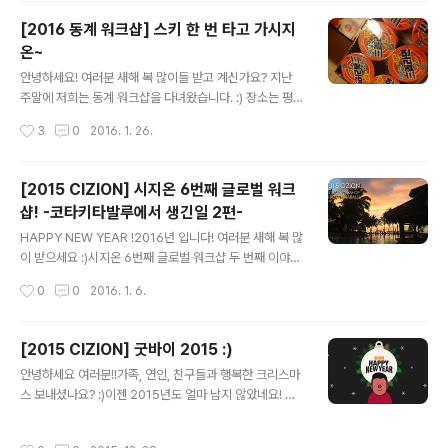
은 다함께 자.연.별.곡 으로 맛점을 하러 갔습니다 ~! >ㅁ<
[2016 동계 워크샵] 스키 한 번 타고 가시지
끼야악 ! 자 시작해볼까?! 한 접시, 두 접씨 가득 담아,각자
온~
자리에 앉아 말없이 들이키고 있는 현장입니다. 심오한 표
글 내용
정으로 자연의 맛을 느끼고 계신 분.무엇을 드시고 있을까
안녕하세요! 여러분 새해 복 많이들 받고 계신가요? 지난
요? 궁금하시죠 - ? 캬~보쌈!!! 쌈에 도ㅑ지고기를 싸고 있
주말에 저희는 동계 워크샵을 다녀왔습니다. :) 장소는 평창
는 현장입니다~ 인스타용.jpg진짜 ㅊㅊ췿ㅊㅊㅊ침.... 넘
알.펜.시.아! 저희 시지오너들은 설레는 마음으로 짐을 꾸리
작성시간
3
0
2016. 1. 26.
어간..
기 시작했는데요! 우선 워크샵 하면 절대 빠질 수 없는 필수
품!!! 컵라면!!! 봉지라면!!! 그리고 대망의 하이라이트!!! 는
없음. 우리는 5팀으로 나눠서 열심히 강원도로 달려갔습니
[2015 CIZION] 시지온 6번째 글로벌 워크
다. 오는 길에 한우를 구워 먹은 팀도 있었고, 막걸리 한 잔
샵! -코타키타발루에서 생긴일 2편-
걸친 팀과 아침부터 한식 뷔페를 먹고 온 팀도 있었고, 마지
글 내용
막으로 그저 햄버거만 열심히 먹고 온 팀이 있었습니다.(사
HAPPY NEW YEAR !2016년 입니다! 여러분 새해 복 많
실 우리팀.) 가는 길에 열린 시지온배 카톡 팀 퀴즈~ First
이 받으세요 :)시지온 6번째 글로벌 워크샵 두 번째 이야기
Mover와 Fast Follower에게 점수가 부여되는 시스템!
시작합니다 ~ ! 오늘은 섬 투어를 하는 날입니다 :)사피섬을
작성시간
0
0
2016. 1. 6.
드디어 리조트 도착! 숙소에 도착하여 다..
가기 위해 선착장으로 꼬우 꼬우! 키햐아~ 오늘도 날씨가
아주 좋은데요? :) 출발 전 사진 한 장 찍어줘야겠지요?뉴
발 정환씨의 깜찍한 검지와 중지 :) 배를 타고 사피섬으로
[2015 CIZION] 굿바이 2015 :)
가는 중입니다! :)보이시나요? 그림이 아닙니다 여러분 ! 옆
글 내용
안녕하세요 여러분!!가족, 연인, 친구들과 행복한 크리스마
에서 슬이씨는"끼야아아아 ~~~ 나~~ 너~~무좋아 ~~
스 보내셨나요? :)이젠 2015년도 얼마 남지 않았네요! 시
~!!!" 소리쳤는데요 ! 오호호오옹! 갑자기 빨라지는 속도에
지온은 지난 23일 크리스마스 파티 겸 송년회를 했는데요!
엉덩이가 들썩거리고머리가 푸드덕- 푸드덕- 바람에 휘날
그 현장! 지금 공개하겠습니다! ^.^ 아침부터 입구에 포스터
리는데침까지 흘릴 뻔했습니다 ! 아름다운 이마가 공개되
작성시간