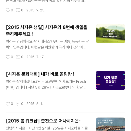
만 해도 에어컨 없이는 찜통이 따로 없던 저희 사무실에도
신선한 바람이 불어 들어 오는 것을 보니 벌써 가을이 시작
작성시간
0
0
2015. 9. 25.
되었나 봅니다 ♪ 사실 저는 가을 하면 추석이 떠오르고,추
석 하면 연휴가 생각나는 그런 속물인지라,올해도 추석만
을 손꼽아 기다리고있었는데요! 아니 어떻게 이런 일이...
[2015 시지온 생일] 시지온의 8번째 생일을
올해는 추석이토, 일, 월로 주말을 다 끼고 들어가는 것 있
축하해주세요 !
죠? ㅠㅠ또르르.. 실망...ㅠ.ㅠ아마 여러분들도 다 같은 마음
글 내용
이시겠죠?! 그래서 저희 시지오너들이 어떻게 하면 고객님
여러분 안녕하세요 잘 지내시죠? 무더운 여름, 푹푹찌는 날
들이이 전쟁 같은 추석 명절을 나시는데 도움이 될 수 있을
씨의 연속입니다. 이런날은 쉬원한 계곡과 바다 생각이 간
까 고민하고 회의하고 한 결과! 짜잔~!! 모든 고객님들께 명
절하지요 ㅜ_ㅜ 그래서 저희 시지온은 7월 7일 8번째 생
작성시간
0
0
2015. 7. 17.
절 전쟁에서 살아남을 수 있도록 저희가 생존 필수품을 보
일을 기념하여, 가까운 북한산 계곡에 다녀왔습니다. 배터
급해드리기로 했습니..
지게 먹고, 늘어지게 쉬며 꿀 맛 같은 시간을 보냈던 생일잔
치 ! 지금부터 감상해 보시지온 ~~~ 오전 근무만 마치고
[시지온 문화대회] 내가 바로 볼링왕 !
다 함께 생일잔치 장소로 떠납니다. 신나는 발걸음으로 다
글 내용
여러분 잘지내셨나요?+_+ 오랜만에 인사드리는 Fresh
함께 GO GO ! 4인 1조가 되어 택시를 타고 북한산 계곡
(이슬) 입니다 ! 지난 5월 28일 ! 지금으로부터 약 한달 전.
으로 향했습니다. 북한산이 점점 가까워지니 도시에서 보
시지온 문화대회가 열렸습니다. 짜쟈안~~~ '한 달이나 지
기 힘든 초록초록 탁 트인 풍경이....뜨아! 캬 ~ 좋다 !!! 드디
난걸 왜 지금 포스팅하지?'라고 의문을 가지신다면... 죄송
어 도착한 미루나무 집 ! 닭백숙으로 유명한 식당이랍니다.
작성시간
0
0
2015. 6. 1.
합니다....(꾸벅) 게을렀던 저를 용서해주세요...흑...(또르
테이블 바로 옆에 계곡도 있어 밥먹으며 물놀이도 즐길 수
르)... 시지오너들의 일상을 궁금해 하는 분들이 많을거라
있다고 ....
감히 예상(?)해보며... 늦게라도 포스팅을 시작합니다... . .
[2015 봄 워크샵] 춘천으로 떠나시지온~
그 리 고 . . 앞으로는 더욱더 분발하겠습니다 !!!!!!! (주먹불
글 내용
끈!) 자, 본론으로 돌아가서 !!! 요즘 시지온은 새 서비스 론
안녕하시지온~ 지난 4월 24일~25일은 시지오너들의 즐