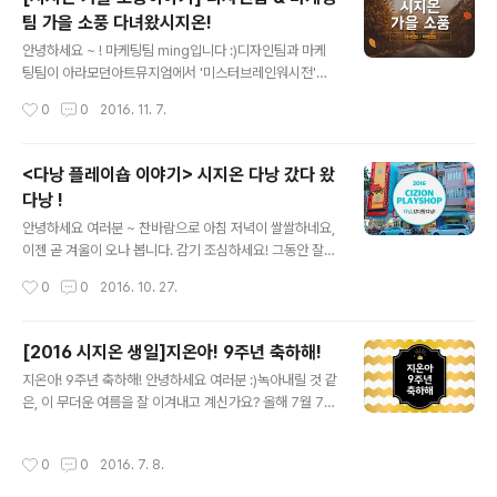
들 바쁘네요 ㅎㅎ 그리고... 얼마 되지 않아 장렬히 전사. 배
팀 가을 소풍 다녀왔시지온!
를 든든히 채운 후 선유도 공원으로 향했어요, 너무너무 기
글 내용
대했으나 날씨가 어둡고 침침해 살짝 아쉬웠습니다. 그래
안녕하세요 ~ ! 마케팅팀 ming입니다 :)디자인팀과 마케
도 노랗게 빨갛게 물든 단풍이 가을 소풍을 실감나게 해 주
팅팀이 아라모던아트뮤지엄에서 '미스터브레인워시전'이
네요! 흐려도 예쁜 선유도 공원 ~~ 보라씨는 열~심히 사진
한다는 소식을 듣고!운 좋게 좋은 날씨에 가을 소풍을 다녀
작성시간
0
0
2016. 11. 7.
을 촬영하느라 단체샷에 등장하지 않으셨군요 ㅜ ㅜ 옹기
왔습니다 !꺅 오전 근무를 마치고고픈 배를 부여잡고, 홍대
종기 사이 좋은 글로벌&전..
에서 그렇게 유명하다는 '토끼정'에서 점심을 먹기로 !!! 예
쑤 ~!메뉴판을 받자마자 주문한 음식들이 쏟아져 나왔습니
<다낭 플레이숍 이야기> 시지온 다낭 갔다 왔
다 >_
다낭 !
글 내용
안녕하세요 여러분 ~ 찬바람으로 아침 저녁이 쌀쌀하네요,
이젠 곧 겨울이 오나 봅니다. 감기 조심하세요! 그동안 잘
지내셨죠? ㅎㅎ 여름이 가고 가을이 찾아올 무렵,시지오너
작성시간
0
0
2016. 10. 27.
들은 다시 여름을 찾아 베트남 '다낭'으로 3박 5일 플레이
숍을 다녀왔습니다 :) 3박 5일을 어떻게 즐기고 왔을지 궁
금하시죠? 지금부터 '다낭' 플레이숍 이야기 시작하겠습니
[2016 시지온 생일]지온아! 9주년 축하해!
다 ! 아침 일찍 인천 공항에서 만나기로 했는데요 ~ 큰 사건
글 내용
지온아! 9주년 축하해! 안녕하세요 여러분 :)녹아내릴 것 같
없이 모두 모여 주어 감사합니다 ~~이제 출봐알 합시다 !
은, 이 무더운 여름을 잘 이겨내고 계신가요? 올해 7월 7일
약 4시간 반 비행 후 베트남 다낭에 도착했습니다! 다낭은
은 시지온의 아홉 번째 생일이었습니다!벌써 아홉 살 ~!이
체감온도 39도의 뜨겁고 습한 날씨였는데요 (후..하..)먼저
번 생일은 어떻게 보냈을까요? 궁금하시죠 - ? 오늘을 위해
짐을 풀기 위해 픽업 차량을 타고 첫 번째 숙소로 이동! 보
작성시간
0
0
2016. 7. 8.
구미님과 민석씨께서 엄청난 이벤트를 기획했다고, 턱을
이시나요? 줄줄이 달리고 있는 오토바이들이 ㅋㅋ신호는
내밀며 쩌렁쩌렁 발표를 해주셨었는데요 ! 그리하여 오늘
폼으로 있는..