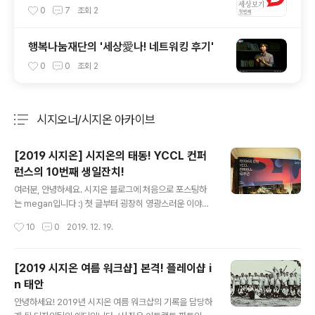
만드는 뉴스의 미래
0
7
조회
2
행복나눔재단의 '세상愛나! 네트워킹 후기'
0
0
조회
2
시지오너/시지온 아카이브
분류 전체보기
주요 글 목록
[2019 시지온] 시지온의 태동! YCCL 컨퍼
런스의 10번째 생일잔치!
글 내용
여러분, 안녕하세요. 시지온 블로그에 처음으로 포스팅하
는 megan입니다 :) 첫 글부터 굉장히 영광스러운 이야기
를 전하게 되어 두근두근합니다! 자, 엄청난 이야기니까 다
작성시간
10
0
2019. 12. 19.
들 집중해주세요! 모두 주목하셨나요? 제가 이렇게 두근거
리며 전하는 이 소식은 바로 . . . . . 시지온 ‘라이브리’ 서비
스의 태동인 ‘YCCL 컨퍼런스’가 10주년이 되었습니다 와
[2019 시지온 여름 워크샵] 본격! 플레이샵 i
아- (폭죽) (뿌뿌) YCCL은 10년 전인 2009년 4월 Yons
n 태안
ei Cyber Communication Club의 줄임말로 탄생했는
글 내용
데요 ← oh.. 간z1... 현재 연세대학교 원주캠퍼스 부총장님
안녕하세요! 2019년 시지온 여름 워크샵의 기록을 담당하