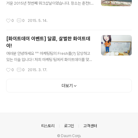
칭 준비로 다들 정신없이 일에 몰두하고 있는데요, (와우~
거운 2015년 첫번째 워크샵날이었습니다. 장소는 춘천!!
뭘 그렇게 열심히해~기대되게??ㅋㅋㅋ) 그래서 문화TF팀
대학생이 된 마냥, 설레고 즐거운 마음 한가득 가지고 떠났
이 시지오너들의 머리를 식혀주고자 ..
습니다. 킴카, 항카, 득카, 호카! 총 4대의 시지오너 차량을
작성시간
0
0
2015. 5. 14.
이용해 각자 모여서 남촌 막국수에서 집합하기로 했습니
다. 푸짐하고 맛있어 보이죠? 정말 맛이 끝내주었으시지온!
후루룩~ 맛있어서 단숨에 흡.입 :P 다음 일정인 장보러 마
[화이트데이 이벤트] 달콤, 살벌한 화이트데
트가기 전, 단체 사진! 다같이 먹거리 장보기~ 계산 전 단체
이!
사진도 한 번 찍어주고, 후식으로 아이스크림도 사서 다같
글 내용
이 더위사냥! :P 다음 일정은!! 이번 워크샵의 하이라이트,
여러분 안녕하세요 ^^ 마케팅팀의 Fresh를(?) 담당하고
카누체험을 하러 이동~ 날씨가 매우 좋았습니다! 카누 체
있는 이슬 입니다 ! 저희 마케팅 팀에서 화이트데이를 맞이
험하는데 최.고.! 즐거움의 점~프!! 카누 교육받기 전, 약간
하여 시지오너들을 위한 '달콤, 살벌한' 이벤트를 준비하였
작성시간
0
0
2015. 3. 17.
의 자유..
습니다. 발렌타인데이만 챙기면 저희 여자들은 무지 섭섭
해요 ~~ 그래서 하루만에 급 계획 ! 가끔씩 이런 재밌는 이
벤트 고민도 해줘야 머리가 팍팍 돌아 갑니다 ~!! 즐거워할
더보기
시지오너들을 생각하니 덩달아 기분 UP ! UP ! . . . . . . . 하
지만 전혀 예상치 못한 '진짜 살벌한' 상황이 벌어졌으니 ...
궁금하신분은 끝까지 Check it! Check it! 짜~잔 ! 이번
화이트데이 이벤트 컨셉은 '먹방' 입니다. 오후 4시... 슬슬
잠도 오고, 배도 고플 시지오너들... 그래서 준비했다 ! 이름
하여 '복불복 게임'..
의안내
티스토리
로그인
고객센터
© Daum Corp.