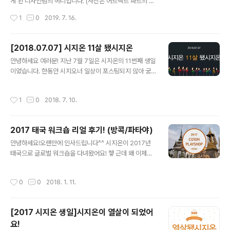
을 맡고 계시는 윤영철 교수님의 지도 아래 수많은 스터디
게 된 디자인팀의 에디입니다. (사진은 어트랙트 파트의 써
와 연구들을 이어나갔습니다! (앗! 왼쪽에 키미 대표님!) (저
니, 개발팀의 젤리 두 분께서 고생해주셨어요. 고맙습니다!)
작성시간
1
0
2019. 7. 16.
이거 올리고 숙청 당하는 건 아니겠죠..
이야기를 시작하기에 앞서, 저는 이번 워크샵을 기획한 '워
추위(워크샵 추진 위원회)'의 멤버로 이 글은 '전지적 기획
자 시점'에서 쓰여졌음을 미리 밝힙니다. 거짓은 없으나 몇
[2018.07.07] 시지온 11살 됐시지온
몇 부분이 미화될 수 있습니다 ^^.... 6월 20일, 21일 이틀
글 내용
안녕하세요 여러분! 지난 7월 7일은 시지온의 11번째 생일
간 태안에서 진행된 2019 시지온 여름 워크샵(a.k.a. 플레
이었습니다. 한동안 시지오너 일상이 포스팅되지 않아 궁
이샵)에 대한 기록을 시작합니다! (왜 이렇게 표정이 어둡
금하셨을 거라 확신(?)하며 생일맞이 시지오너 일상을 공
냐고 물으시면.... 3시간 동안 쉬지 않고 열심히 게임을 했
유합니다^.^ 시지온은 생일이라고 그저 놀고먹으며 보내지
다고....) (이 분을 기억하세요....) * * * * * 처음 도착한 장
작성시간
1
0
2018. 7. 10.
않았어요. 소확행이라고 아시나요? '소소하지만 확실한 행
소는 점심 식사를 위해 도착한, 태..
복'의 줄임말입니다. 생일을 맞이한 시지온은 으른(?)스럽
게 소확행 생일을 보냈습니다. 1. 상반기 진행 업무를 뒤돌
2017 태국 워크숍 리얼 후기! (방콕/파타야)
아 보고, 앞으로의 계획을 공유하기!2. 맛있는 식사를 함께
글 내용
즐기기!3. 2시간 조기 퇴근하기!(헤헤) 각 파트장님들은 상
안녕하세요!오랜만에 인사드립니다^^ 시지온이 2017년
반기 동안 진행한 업무, 성과, 아쉬웠던 점, 하반기 계획들
태국으로 글로벌 워크숍을 다녀왔어요! 헿 근데 왜 이제야
을 발표해주셨어요. 발표를 들어보니 시지오너가 정말 많
포스팅했냐고요? 요즘처럼 추운 날씨에 대리 만족하시라
은 일들을 해내고 있구나... 싶더라고요. 주어진 업무를 잘
고, 이날만을 기다렸습니다!!!....는 뻥이고... 바쁜 업무를 처
작성시간
0
0
2018. 1. 11.
수행해내기 위해서 열..
리하느라!!!........는 핑계고.. 게을렀던 저를(3C) 용서해주
세요............흑흑 ..아무튼! 좌충우돌 시지오너 태국 워크숍
후기! 지금부터 함께 보시지온!!!^.^go! go! 오전 업무를 마
[2017 시지온 생일]시지온이 열살이 되었어
치고 공항으로 출발하기 전, 회사 앞에서 다 같이 찰칵!! 그
요!
리고 워추위(워크샵 추진 위원회)의 기획에 따라 3-4명씩
글 내용